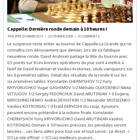
Cappelle: Dernière ronde demain à 10 heures !
ON
PHILIPPE DORNBUSCH
22 FÉVRIER 2008
0 COMMENTS
CAPPELLE:
Le suspense reste entier au tournoi de Cappelle La Grande qui ne
DERNIÈRE
RONDE
connaîtra son dénouement que demain, lors de sa fatidique
DEMAIN
À
neuvième ronde. David Arutinian partage la tête du tournoi avec
10
6,5 points sur 8 Les bonnes opérations du jour sont à mettre à
HEURES
!
l’actif de David Arutinian et Vasilios Krotonias, seuls vainqueurs sur
les 6 premières tables. Détail des résultats de la ronde 8 sur les
six premières tables: Konstantin CHERNYSHOV 1/2 Yuriy
KRYVORUCHKO Vugar GASHIMOV 1/2 Mikhailo OLEKSIENKO Nikita
VITIUGOV 1/2 Sergey FEDORCHUK David ARUTINIAN 1-0 Evgenij
MIROSHNICHENKO Andrei DEVIATKIN 1/2 Alexander MOISEENKO
Vasilios KOTRONIAS 1-0 Erald DERVISHI Du coup, 4 joueurs
peuvent encore prétendre à la victoire finale. Konstantin
CHERNYSHOV Yuriy KRYVORUCHKO David ARUTINIAN Vasilios
KOTRONIAS Demain à 10 heures précises, les pendules seront
lancées… Les liens utiles pour tout voir et tout savoir : Le direct ->
ICI Le site officiel -> ICI Les meilleurs joueurs…