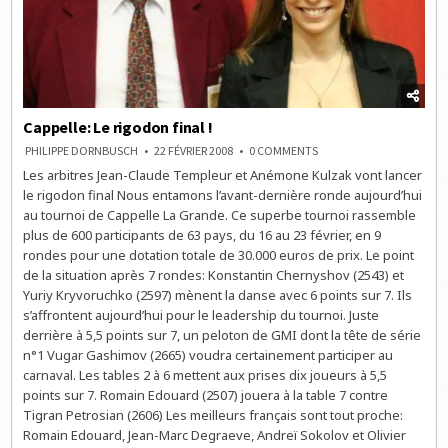
Cappelle: Le rigodon final !
ON
PHILIPPE DORNBUSCH
22 FÉVRIER 2008
0 COMMENTS
CAPPELLE:
Les arbitres Jean-Claude Templeur et Anémone Kulzak vont lancer
LE
RIGODON
le rigodon final Nous entamons l’avant-dernière ronde aujourd’hui
FINAL
!
au tournoi de Cappelle La Grande. Ce superbe tournoi rassemble
plus de 600 participants de 63 pays, du 16 au 23 février, en 9
rondes pour une dotation totale de 30.000 euros de prix. Le point
de la situation après 7 rondes: Konstantin Chernyshov (2543) et
Yuriy Kryvoruchko (2597) mènent la danse avec 6 points sur 7. Ils
s’affrontent aujourd’hui pour le leadership du tournoi. Juste
derrière à 5,5 points sur 7, un peloton de GMI dont la tête de série
n°1 Vugar Gashimov (2665) voudra certainement participer au
carnaval. Les tables 2 à 6 mettent aux prises dix joueurs à 5,5
points sur 7. Romain Edouard (2507) jouera à la table 7 contre
Tigran Petrosian (2606) Les meilleurs français sont tout proche:
Romain Edouard, Jean-Marc Degraeve, Andreï Sokolov et Olivier