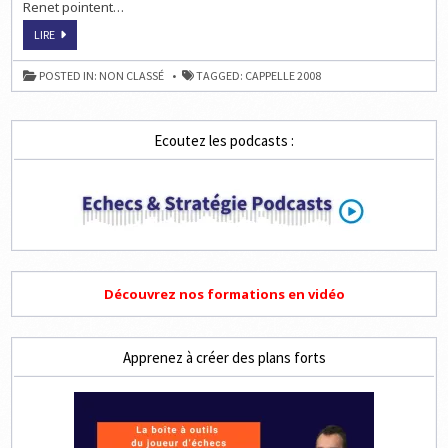
Renet pointent…
CAPPELLE:
LIRE
LE
RIGODON
FINAL
POSTED IN:
NON CLASSÉ
TAGGED:
CAPPELLE 2008
!
Ecoutez les podcasts :
Découvrez nos formations en vidéo
Apprenez à créer des plans forts