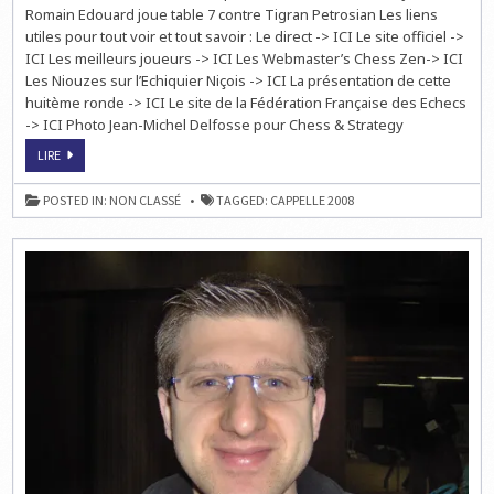
RONDE
Romain Edouard joue table 7 contre Tigran Petrosian Les liens
EN
DIRECT
utiles pour tout voir et tout savoir : Le direct -> ICI Le site officiel ->
À
ICI Les meilleurs joueurs -> ICI Les Webmaster’s Chess Zen-> ICI
14
HEURES
Les Niouzes sur l’Echiquier Niçois -> ICI La présentation de cette
!
huitème ronde -> ICI Le site de la Fédération Française des Echecs
-> ICI Photo Jean-Michel Delfosse pour Chess & Strategy
CAPPELLE:
LIRE
8ÈME
RONDE
EN
POSTED IN:
NON CLASSÉ
TAGGED:
CAPPELLE 2008
DIRECT
À
14
HEURES
!