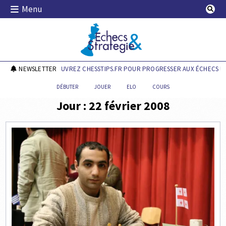
Skip
Menu
to
content
Echecs & Stratégie
NEWSLETTER
DÉCOUVREZ CHESSTIPS.FR POUR PROGRESSER AUX ÉCHECS !
DÉBUTER
JOUER
ELO
COURS
Jour :
22 février 2008