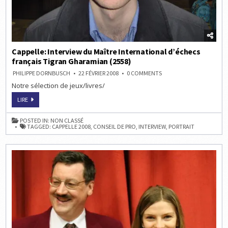
Cappelle: Interview du Maître International d’échecs
français Tigran Gharamian (2558)
ON
PHILIPPE DORNBUSCH
22 FÉVRIER 2008
0 COMMENTS
CAPPELLE:
Notre sélection de jeux/livres/
INTERVIEW
DU
MAÎTRE
CAPPELLE:
LIRE
INTERNATIONAL
INTERVIEW
D’ÉCHECS
DU
FRANÇAIS
MAÎTRE
POSTED IN:
NON CLASSÉ
TIGRAN
INTERNATIONAL
TAGGED:
CAPPELLE 2008
,
CONSEIL DE PRO
,
INTERVIEW
,
PORTRAIT
GHARAMIAN
D’ÉCHECS
(2558)
FRANÇAIS
TIGRAN
GHARAMIAN
(2558)