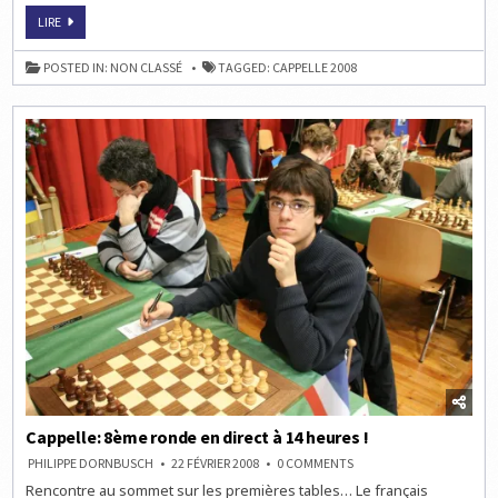
CAPPELLE:
LIRE
DERNIÈRE
RONDE
DEMAIN
POSTED IN:
NON CLASSÉ
TAGGED:
CAPPELLE 2008
À
10
HEURES
!
Cappelle: 8ème ronde en direct à 14 heures !
ON
PHILIPPE DORNBUSCH
22 FÉVRIER 2008
0 COMMENTS
CAPPELLE:
Rencontre au sommet sur les premières tables… Le français
8ÈME