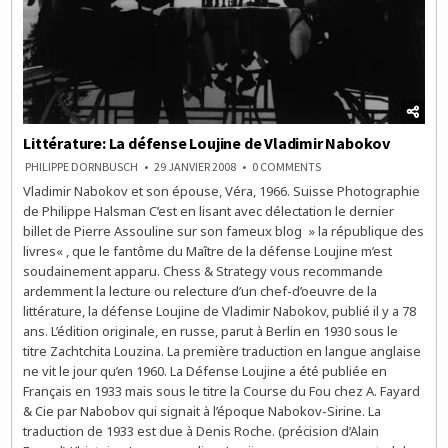
Littérature: La défense Loujine de Vladimir Nabokov
ON
PHILIPPE DORNBUSCH
29 JANVIER 2008
0 COMMENTS
LITTÉRATURE:
Vladimir Nabokov et son épouse, Véra, 1966. Suisse Photographie
LA
DÉFENSE
de Philippe Halsman C’est en lisant avec délectation le dernier
LOUJINE
DE
billet de Pierre Assouline sur son fameux blog » la république des
VLADIMIR
livres« , que le fantôme du Maître de la défense Loujine m’est
NABOKOV
soudainement apparu. Chess & Strategy vous recommande
ardemment la lecture ou relecture d’un chef-d’oeuvre de la
littérature, la défense Loujine de Vladimir Nabokov, publié il y a 78
ans. L’édition originale, en russe, parut à Berlin en 1930 sous le
titre Zachtchita Louzina. La première traduction en langue anglaise
ne vit le jour qu’en 1960. La Défense Loujine a été publiée en
Français en 1933 mais sous le titre la Course du Fou chez A. Fayard
& Cie par Nabobov qui signait à l’époque Nabokov-Sirine. La
traduction de 1933 est due à Denis Roche. (précision d’Alain