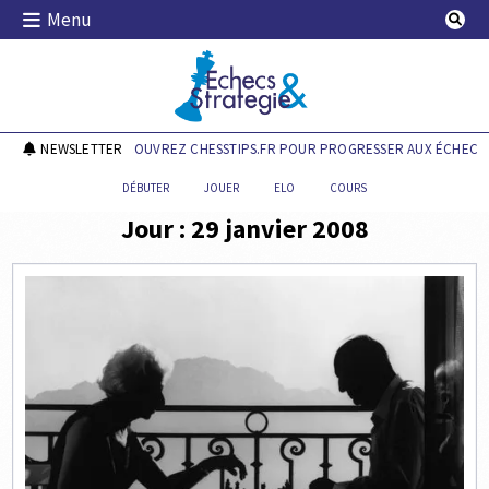
Skip
Menu
to
content
Echecs & Stratégie
NEWSLETTER
DÉCOUVREZ CHESSTIPS.FR POUR PROGRESSER AUX ÉCHECS !
DÉBUTER
JOUER
ELO
COURS
Jour :
29 janvier 2008