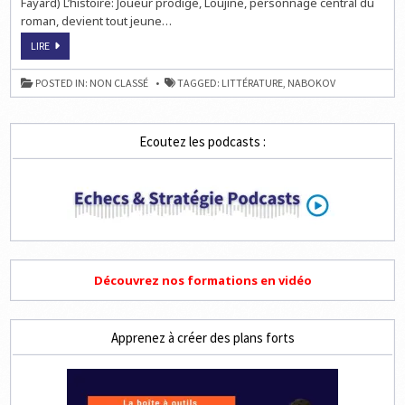
Fayard) L’histoire: Joueur prodige, Loujine, personnage central du
roman, devient tout jeune…
LITTÉRATURE:
LIRE
LA
DÉFENSE
LOUJINE
POSTED IN:
NON CLASSÉ
TAGGED:
LITTÉRATURE
,
NABOKOV
DE
VLADIMIR
NABOKOV
Ecoutez les podcasts :
Découvrez nos formations en vidéo
Apprenez à créer des plans forts