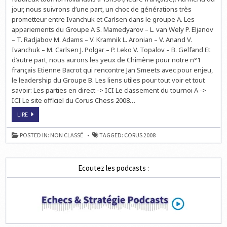
jour, nous suivrons d’une part, un choc de générations très
prometteur entre Ivanchuk et Carlsen dans le groupe A. Les
appariements du Groupe A S. Mamedyarov – L. van Wely P. Eljanov
– T. Radjabov M. Adams – V. Kramnik L. Aronian – V. Anand V.
Ivanchuk – M. Carlsen J. Polgar – P. Leko V. Topalov – B. Gelfand Et
d’autre part, nous aurons les yeux de Chimène pour notre n°1
français Etienne Bacrot qui rencontre Jan Smeets avec pour enjeu,
le leadership du Groupe B. Les liens utiles pour tout voir et tout
savoir: Les parties en direct -> ICI Le classement du tournoi A ->
ICI Le site officiel du Corus Chess 2008…
CORUS:
LIRE
5ÈME
ROUND
!
POSTED IN:
NON CLASSÉ
TAGGED:
CORUS 2008
Ecoutez les podcasts :