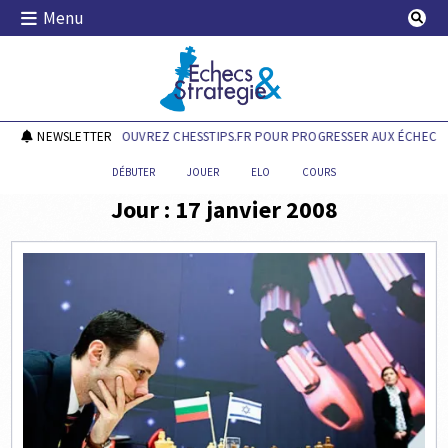
Skip
Menu
to
content
Echecs & Stratégie
NEWSLETTER
DÉCOUVREZ CHESSTIPS.FR POUR PROGRESSER AUX ÉCHECS !
DÉBUTER
JOUER
ELO
COURS
Jour :
17 janvier 2008