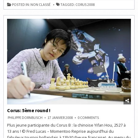
DE
POSTED IN:
NON CLASSÉ
TAGGED:
CORUS 2008
LA
RONDE
5
Corus: 5ème round !
ON
PHILIPPE DORNBUSCH
17 JANVIER 2008
0 COMMENTS
CORUS:
Plus jeune participante du Corus B : la chinoise Yifan Hou, 2527 à
5ÈME
ROUND
13 ans ! © Fred Lucas – Momentoo Reprise aujourd’hui du
!
fabuleux tournoi hollandais à 13h30 (heure française). Au menu du