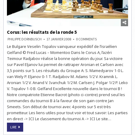
Corus: les résultats de la ronde 5
ON
PHILIPPE DORNBUSCH
17 JANVIER 2008
0 COMMENTS
CORUS:
Le Bulgare Veselin Topalov vainqueur expéditif de l’israélien
LES
RÉSULTATS
Gelfand © Fred Lucas – Momentoo Dans le Corus A, l’azéri
DE
LA
Teimour Radjabov réalise la bonne opération du jour. Sa victoire
RONDE
sur Pavel Eljanov lui permet de rattraper Aronian et Carlsen avec
5
3,5 points sur 5. Les résultats du Groupe A: S. Mamedyarov 1-0 L.
van Wely P. Eljanov 0-1 T. Radjabov M. Adams 1/2 V. Kramnik L.
Aronian 1/2 V. Anand V. Ivanchuk 1/2 M. Carlsen J. Polgar 1/2 P. Leko
V. Topalov 1-0 B. Gelfand Excellente nouvelle dans le tournoi B !
Notre compatriote Etienne Bacrot (photo ci-contre) prend seul les
commandes du tournoi B à la faveur de son gain contre Jan
Smeets. Son début de tournoi avec 4 points sur 5 est très
prometteur. Les liens utiles pour tout voir et tout savoir: Les parties
en direct -> ICI Le classement du tournoi A -> ICI Le site…
CORUS:
LIRE
LES
RÉSULTATS