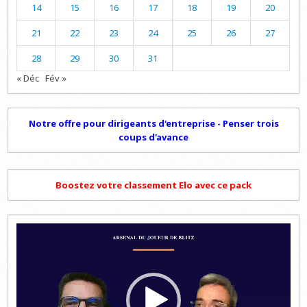
14
15
16
17
18
19
20
21
22
23
24
25
26
27
28
29
30
31
« Déc
Fév »
Notre offre pour dirigeants d'entreprise - Penser trois
coups d'avance
Boostez votre classement Elo avec ce pack
Lecteur
vidéo