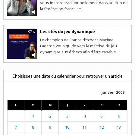
vous inscrire traditionnellement dans un club de
la fédération française...
Les clés du jeu dynamique
6
Le champion de France d'échecs Maxime
Lagarde vous guide vers la maîtrise du jeu
dynamique aux échecs afin d’être capable...
Choisissez une date du calendrier pour retrouver un article
janvier 2008
L
M
M
J
V
S
D
1
2
3
4
5
6
7
8
9
10
11
12
13