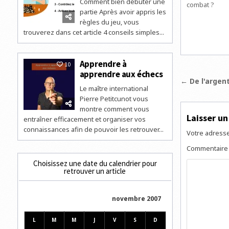
Comment bien débuter une
combat ?
partie Après avoir appris les
règles du jeu, vous
trouverez dans cet article 4 conseils simples...
Apprendre à
10
apprendre aux échecs
Navigat
← De l'argen
Le maître international
de
Pierre Petitcunot vous
l’articl
montre comment vous
Laisser u
entraîner efficacement et organiser vos
connaissances afin de pouvoir les retrouver...
Votre adresse
Commentair
Choisissez une date du calendrier pour
retrouver un article
novembre 2007
L
M
M
J
V
S
D