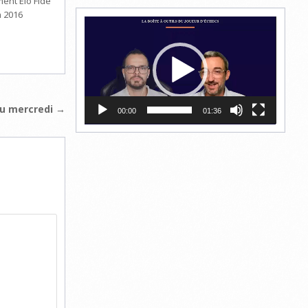
ment Elo Fide
n 2016
Lecteur
vidéo
du mercredi →
00:00
01:36