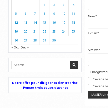
1
2
3
4
5
6
7
8
9
10
11
Nom
*
12
13
14
15
16
17
18
19
20
21
22
23
24
25
E-mail
*
26
27
28
29
30
« Oct
Déc »
Site web
Search
for:
Enregistrer
Prévenez-m
Notre offre pour dirigeants d'entreprise
Prévenez-m
- Penser trois coups d'avance