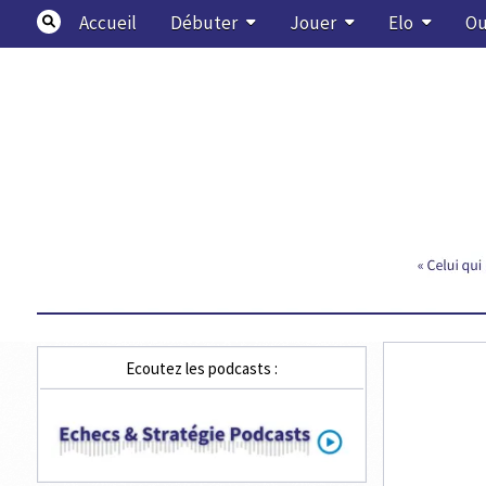
Skip
Accueil
Débuter
Jouer
Elo
Ou
to
content
Echecs & Stratégie
Ecoutez les podcasts :