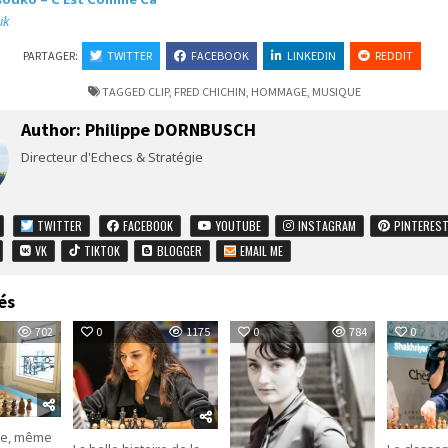
ik
PARTAGER:
TWITTER
FACEBOOK
LINKEDIN
REDDIT
TAGGED
CLIP
,
FRED CHICHIN
,
HOMMAGE
,
MUSIQUE
Author:
Philippe DORNBUSCH
Directeur d'Echecs & Stratégie
TWITTER
FACEBOOK
YOUTUBE
INSTAGRAM
PINTERES
VK
TIKTOK
BLOGGER
EMAIL ME
és
702
0
1175
0
784
0
xe, même