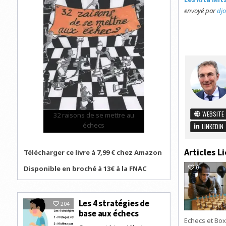
envoyé par
djo
WEBSITE
32 raisons de se mettre au
échecs
LINKEDIN
Articles Li
Télécharger ce livre à 7,99 € chez Amazon
0
Disponible en broché à 13€ à la FNAC
Les 4 stratégies de
204
base aux échecs
Echecs et Bo