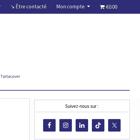
↘ Être contacté
Mon compte
€0.00
Suivez-nous sur :