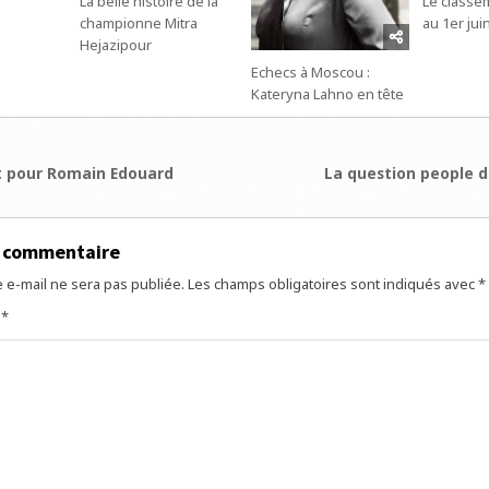
La belle histoire de la
Le classe
championne Mitra
au 1er jui
Hejazipour
Echecs à Moscou :
Kateryna Lahno en tête
ion
t pour Romain Edouard
La question people 
e
n commentaire
 e-mail ne sera pas publiée.
Les champs obligatoires sont indiqués avec
*
e
*