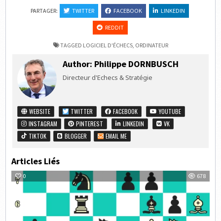
PARTAGER:
TWITTER
FACEBOOK
LINKEDIN
REDDIT
TAGGED
LOGICIEL D'ÉCHECS
,
ORDINATEUR
Author:
Philippe DORNBUSCH
Directeur d'Echecs & Stratégie
WEBSITE
TWITTER
FACEBOOK
YOUTUBE
INSTAGRAM
PINTEREST
LINKEDIN
VK
TIKTOK
BLOGGER
EMAIL ME
Articles Liés
0
678