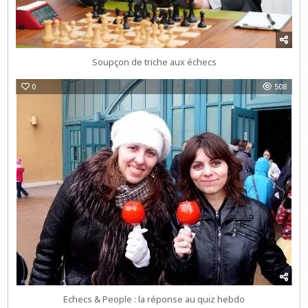
Soupçon de triche aux échecs
0
508
Echecs & People : la réponse au quiz hebdo