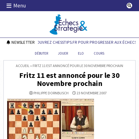
Skip
Menu
to
content
Echecs & Stratégie
NEWSLETTER
DÉCOUVREZ CHESSTIPS.FR POUR PROGRESSER AUX ÉCHECS !
DÉBUTER
JOUER
ELO
COURS
ACCUEIL
»
FRITZ 11 EST ANNONCÉ POUR LE 30 NOVEMBRE PROCHAIN
Fritz 11 est annoncé pour le 30
Novembre prochain
PHILIPPE DORNBUSCH
23 NOVEMBRE 2007