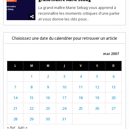
La grand maître Marie Sebag vous apprend à
reconnaître les moments critiques d'une partie
et vous donne les clés pour...
Choisissez une date du calendrier pour retrouver un article
mai 2007
L
M
M
J
V
S
D
1
2
3
4
5
6
7
8
9
10
11
12
13
14
15
16
17
18
19
20
21
22
23
24
25
26
27
28
29
30
31
« Avr
Juin »