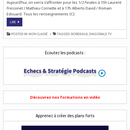
Aujourd’hui, on verra s’affronter pour les 1/2 Finales à 15h Laurent
Fressinet / Mathieu Cornette et à 17h Alberto David / Romain
Edouard. Tous les renseignements ICI.
SURPRISE
LIRE
AU
GRAND
PRIX
POSTED IN:
NON CLASSÉ
TAGGED:
BORDEAUX
,
DIAGONALE TV
DE
BORDEAUX
Ecoutez les podcasts :
Découvrez nos formations en vidéo
Apprenez à créer des plans forts