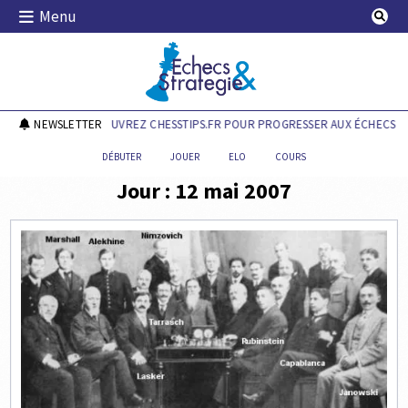
Skip
Menu
to
content
Echecs & Stratégie
NEWSLETTER
DÉCOUVREZ CHESSTIPS.FR POUR PROGRESSER AUX ÉCHECS !
DÉBUTER
JOUER
ELO
COURS
Jour :
12 mai 2007