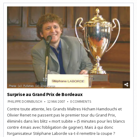
DU
MERCREDI
Surprise au Grand Prix de Bordeaux
ON
PHILIPPE DORNBUSCH
12 MAI 2007
0 COMMENTS
SURPRISE
Contre toute attente, les Grands Maîtres Hicham Hamdouchi et
AU
GRAND
Olivier Renet ne passent pas le premier tour du Grand Prix,
PRIX
DE
éliminés dans les blitz « mort subite » (5 minutes pour les blancs
BORDEAUX
contre 4 mais avec l’obligation de gagner). Mais à qui donc
l’organisateur Stéphane Laborde va-t-il remettre la coupe ?