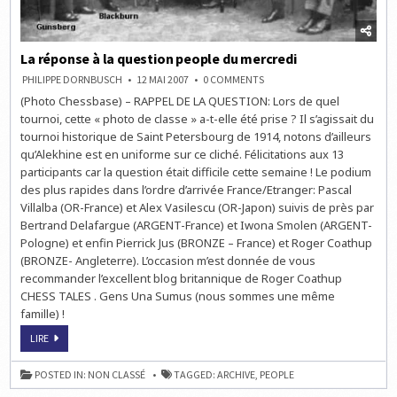
La réponse à la question people du mercredi
ON
PHILIPPE DORNBUSCH
12 MAI 2007
0 COMMENTS
LA
(Photo Chessbase) – RAPPEL DE LA QUESTION: Lors de quel
RÉPONSE
À
tournoi, cette « photo de classe » a-t-elle été prise ? Il s’agissait du
LA
QUESTION
tournoi historique de Saint Petersbourg de 1914, notons d’ailleurs
PEOPLE
qu’Alekhine est en uniforme sur ce cliché. Félicitations aux 13
DU
MERCREDI
participants car la question était difficile cette semaine ! Le podium
des plus rapides dans l’ordre d’arrivée France/Etranger: Pascal
Villalba (OR-France) et Alex Vasilescu (OR-Japon) suivis de près par
Bertrand Delafargue (ARGENT-France) et Iwona Smolen (ARGENT-
Pologne) et enfin Pierrick Jus (BRONZE – France) et Roger Coathup
(BRONZE- Angleterre). L’occasion m’est donnée de vous
recommander l’excellent blog britannique de Roger Coathup
CHESS TALES . Gens Una Sumus (nous sommes une même
famille) !
LA
LIRE
RÉPONSE
À
LA
POSTED IN:
NON CLASSÉ
TAGGED:
ARCHIVE
,
PEOPLE
QUESTION
PEOPLE