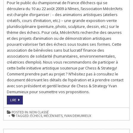
Pour le public du championnat de France d’échecs qui se
&
ART
déroulera du 10 au 22 août 2009 à Nîmes, l’association Mécèn’Arts
:
MÉCÈN’ARTS
est chargée d’organiser : – des animations artistiques (ateliers
PRÉPARE
créatifs, cours d’initiation, etc.) – une grande exposition-vente
LE
CHAMPIONNAT
pluridisciplinaire (peinture, photo, sculpture, dessin, etc.) sur le
DE
FRANCE
thème des échecs. Pour cela, Mécèn’Arts recherche des œuvres
et des projets d’animation ou de démonstration artistiques
pouvant valoriser l’art des échecs sous toutes ses formes. Cette
association de bénévoles sans but lucratif finance des
associations de solidarité (humanitaires, environnementales,
créatrices d’emploi). Nous vous recommandons de participer à
cette belle initiative artistique soutenue par Chess & Strategy!
Comment prendre part au projet ? N’hésitez pas à consultez le
document décrivant les détails de l’opération et à prendre contact
avec son président et gentil lecteur de Chess & Strategy Yvan
Demumieux pour soumettre vos propositions.
ECHECS
LIRE
&
ART
:
POSTED IN:
NON CLASSÉ
MÉCÈN’ARTS
TAGGED:
ÉCHECS
,
MÉCÈN'ARTS
,
YVAN DEMUMIEUX
PRÉPARE
LE
CHAMPIONNAT
DE
FRANCE