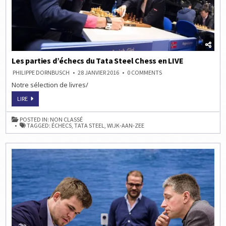
Les parties d’échecs du Tata Steel Chess en LIVE
ON
PHILIPPE DORNBUSCH
28 JANVIER 2016
0 COMMENTS
LES
Notre sélection de livres/
PARTIES
D’ÉCHECS
DU
LES
LIRE
TATA
PARTIES
STEEL
D’ÉCHECS
CHESS
DU
POSTED IN:
NON CLASSÉ
EN
TATA
TAGGED:
ÉCHECS
,
TATA STEEL
,
WIJK-AAN-ZEE
LIVE
STEEL
CHESS
EN
LIVE