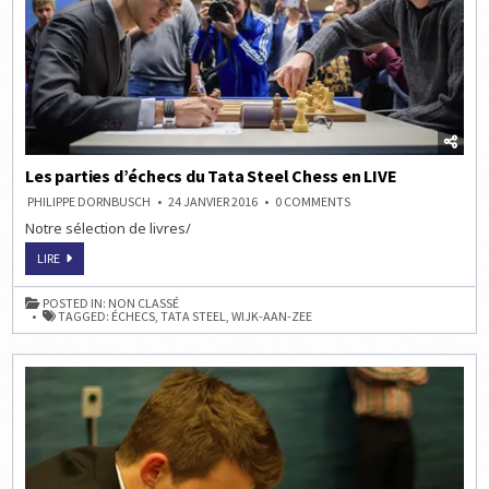
Les parties d’échecs du Tata Steel Chess en LIVE
ON
PHILIPPE DORNBUSCH
24 JANVIER 2016
0 COMMENTS
LES
Notre sélection de livres/
PARTIES
D’ÉCHECS
DU
LES
LIRE
TATA
PARTIES
STEEL
D’ÉCHECS
CHESS
DU
POSTED IN:
NON CLASSÉ
EN
TATA
TAGGED:
ÉCHECS
,
TATA STEEL
,
WIJK-AAN-ZEE
LIVE
STEEL
CHESS
EN
LIVE