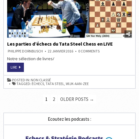
Les parties d’échecs du Tata Steel Chess en LIVE
ON
PHILIPPE DORNBUSCH
22 JANVIER 2016
0 COMMENTS
LES
Notre sélection de livres/
PARTIES
D’ÉCHECS
DU
LES
LIRE
TATA
PARTIES
STEEL
D’ÉCHECS
CHESS
DU
POSTED IN:
NON CLASSÉ
EN
TATA
TAGGED:
ÉCHECS
,
TATA STEEL
,
WIJK-AAN-ZEE
LIVE
STEEL
CHESS
EN
PAGINATION
LIVE
1
2
OLDER POSTS →
DES
PUBLICATIONS
Ecoutez les podcasts :