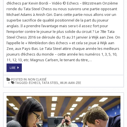
TATA
d’échecs par Kevin Bordi – Vidéo © Echecs – Blitzstream Onzième
STEEL
ronde du Tata Steel Chess ou nous suivons une partie opposant
CHESS
EN
Michael Adams à Anish Giri. Dans cette partie nous allons voir un
LIVE
superbe sacrifice de qualité positionnel de la part du joueur
anglais. Il a prendre l’avantage mais sera t-il assez fort pour
l’emporter contre le joueur le plus solide du circuit ? Le 78e Tata
Steel Chess 2016 se déroule du 15 au 31 janvier à Wijk aan Zee. On
l’appelle le « Wimbledon des échecs » et cela se joue à Wijk aan
Zee, aux Pays-Bas. Le Tata Steel attire chaque année les meilleurs
joueurs d’échecs du monde – cette année les numéros 1, 3, 5, 10,
11, 12, 13, etc. Magnus Carlsen, le tenant du titre,…
LES
LIRE
PARTIES
D’ÉCHECS
DU
POSTED IN:
NON CLASSÉ
TATA
TAGGED:
ÉCHECS
,
TATA STEEL
,
WIJK-AAN-ZEE
STEEL
CHESS
EN
LIVE