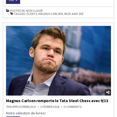
TATA
STEEL
CHESS
POSTED IN:
NON CLASSÉ
2017
TAGGED:
ÉCHECS
,
MAGNUS CARLSEN
,
WIJK-AAN-ZEE
AVEC
MAGNUS
CARLSEN
Magnus Carlsen remporte le Tata Steel Chess avec 9/13
ON
PHILIPPE DORNBUSCH
1 FÉVRIER 2016
0 COMMENTS
MAGNUS
Notre sélection de livres/
CARLSEN
REMPORTE