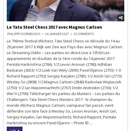
Le Tata Steel Chess 2017 avec Magnus Carlsen
ON
PHILIPPE DORNBUSCH
14 JANVIER 2017
0 COMMENTS
LE
Le 79ème festival d’échecs Tata Steel Chess se déroule du 14 au
TATA
STEEL
29 janvier 2017 à Wijk aan Zee aux Pays-Bas avec Magnus Carlsen.
CHESS
2017
Le Streaming Vidéo – Les parties en direct Live à 13h30 Les
AVEC
appariements et résultats de la 1ère ronde du 14 janvier 2017
MAGNUS
CARLSEN
Pentala Harikrishna (2766) 1/2 Levon Aronian (2780) Adhiban
Baskaran (2653) 1/2 Loek Van Wely (2695) Pavel Eljanov (2755) 1-0
Richard Rapport (2702) Sergey Karjakin (2785) 1/2 Anish Giri (2773)
Wesley So (2808) 1/2 Magnus Carlsen (2840) Radoslaw Wojtaszek
(2750) 1/2 Ian Nepomniachtchi (2767) Dmitri Andreikin (2736) 1/2
Wei Yi (2706) Télécharger les parties du Masters – Les parties du
Challengers Tata Steel Chess Masters 2017 : le champion du
monde d’échecs Magnus Carlsen, vainqueur l’an passé, vient
défendre son titre face à Wesley So, Levon Aronian, Anish Giri,
Sergey Karjakin, Ian Nepomniachtchi, Richard Rapport, Pentala
Harikrishna ou encore Pavel Eljanov – Photo ©…
LE
LIRE