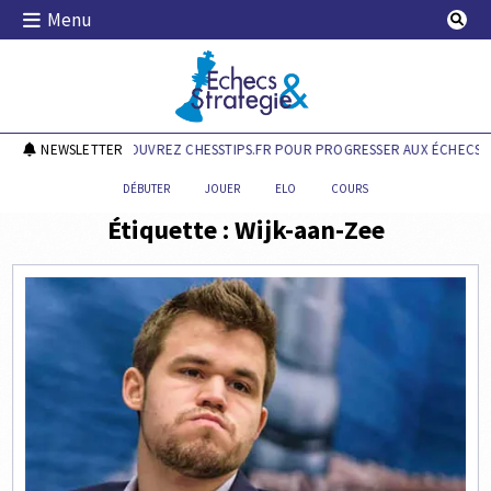
Skip
Menu
to
content
Echecs & Stratégie
NEWSLETTER
DÉCOUVREZ CHESSTIPS.FR POUR PROGRESSER AUX ÉCHECS !
DÉBUTER
JOUER
ELO
COURS
Étiquette :
Wijk-aan-Zee