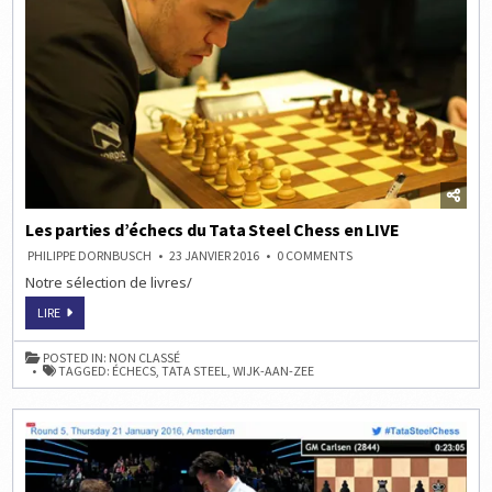
Les parties d’échecs du Tata Steel Chess en LIVE
ON
PHILIPPE DORNBUSCH
23 JANVIER 2016
0 COMMENTS
LES
Notre sélection de livres/
PARTIES
D’ÉCHECS
DU
LES
LIRE
TATA
PARTIES
STEEL
D’ÉCHECS
CHESS
DU
POSTED IN:
NON CLASSÉ
EN
TATA
TAGGED:
ÉCHECS
,
TATA STEEL
,
WIJK-AAN-ZEE
LIVE
STEEL
CHESS
EN
LIVE