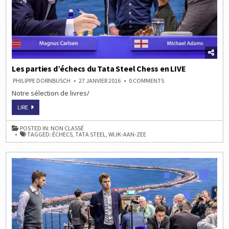
Les parties d’échecs du Tata Steel Chess en LIVE
ON
PHILIPPE DORNBUSCH
27 JANVIER 2016
0 COMMENTS
LES
Notre sélection de livres/
PARTIES
D’ÉCHECS
DU
LES
LIRE
TATA
PARTIES
STEEL
D’ÉCHECS
CHESS
DU
POSTED IN:
NON CLASSÉ
EN
TATA
TAGGED:
ÉCHECS
,
TATA STEEL
,
WIJK-AAN-ZEE
LIVE
STEEL
CHESS
EN
LIVE