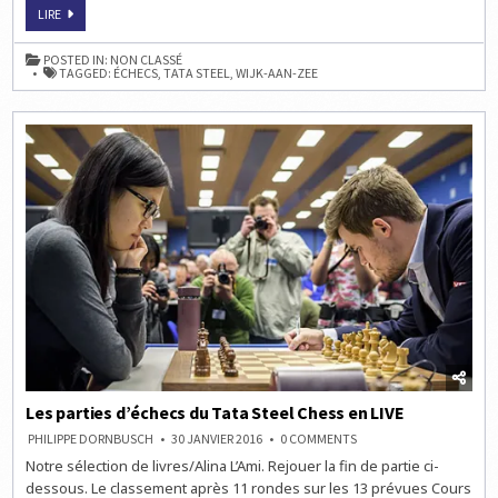
LE
MAGNUS
LIRE
TATA
CARLSEN
STEEL
REMPORTE
CHESS
LE
POSTED IN:
NON CLASSÉ
AVEC
TATA
TAGGED:
ÉCHECS
,
TATA STEEL
,
WIJK-AAN-ZEE
9/13
STEEL
CHESS
AVEC
9/13
Les parties d’échecs du Tata Steel Chess en LIVE
ON
PHILIPPE DORNBUSCH
30 JANVIER 2016
0 COMMENTS
LES
Notre sélection de livres/Alina L’Ami. Rejouer la fin de partie ci-
PARTIES
D’ÉCHECS
dessous. Le classement après 11 rondes sur les 13 prévues Cours
DU