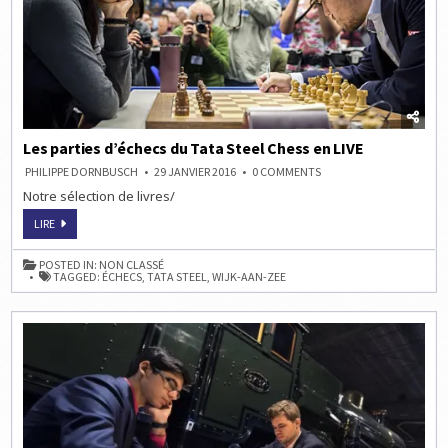
Les parties d’échecs du Tata Steel Chess en LIVE
ON
PHILIPPE DORNBUSCH
29 JANVIER 2016
0 COMMENTS
LES
Notre sélection de livres/
PARTIES
D’ÉCHECS
DU
LES
LIRE
TATA
PARTIES
STEEL
D’ÉCHECS
CHESS
DU
POSTED IN:
NON CLASSÉ
EN
TATA
TAGGED:
ÉCHECS
,
TATA STEEL
,
WIJK-AAN-ZEE
LIVE
STEEL
CHESS
EN
LIVE