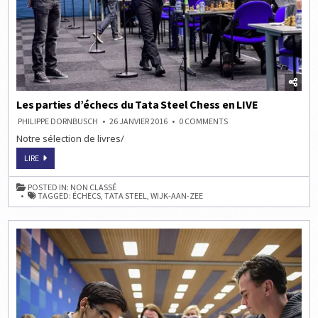
Les parties d’échecs du Tata Steel Chess en LIVE
ON
PHILIPPE DORNBUSCH
26 JANVIER 2016
0 COMMENTS
LES
Notre sélection de livres/
PARTIES
D’ÉCHECS
DU
LES
LIRE
TATA
PARTIES
STEEL
D’ÉCHECS
CHESS
DU
POSTED IN:
NON CLASSÉ
EN
TATA
TAGGED:
ÉCHECS
,
TATA STEEL
,
WIJK-AAN-ZEE
LIVE
STEEL
CHESS
EN
LIVE