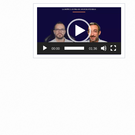
Lecteur
vidéo
00:00
01:36