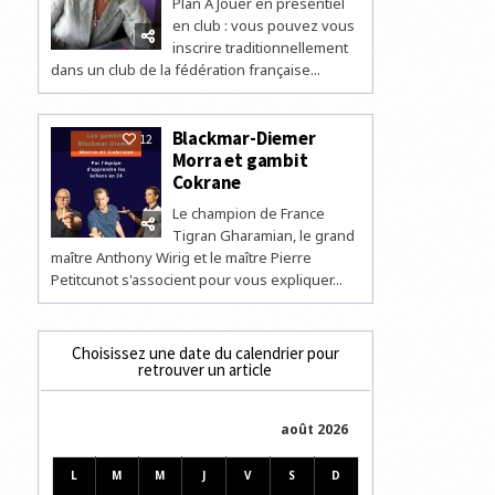
Plan A Jouer en présentiel
en club : vous pouvez vous
inscrire traditionnellement
dans un club de la fédération française...
Blackmar-Diemer
12
Morra et gambit
Cokrane
Le champion de France
Tigran Gharamian, le grand
maître Anthony Wirig et le maître Pierre
Petitcunot s'associent pour vous expliquer...
Choisissez une date du calendrier pour
retrouver un article
août 2026
L
M
M
J
V
S
D