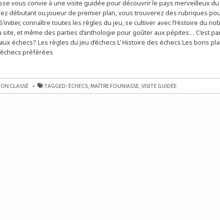
sse vous convie à une visite guidée pour découvrir le pays merveilleux du 
GUIDÉE
AUX
ez débutant ou joueur de premier plan, vous trouverez des rubriques po
PAYS
DES
S’initier, connaître toutes les règles du jeu, se cultiver avec l’Histoire du nob
ÉCHECS
 site, et même des parties d’anthologie pour goûter aux pépites… C’est pa
AVEC
MAÎTRE
aux échecs? Les règles du jeu d’échecs L’ Histoire des échecs Les bons pla
FOUNIASSE
’échecs préférées
ON CLASSÉ
TAGGED:
ÉCHECS
,
MAÎTRE FOUNIASSE
,
VISITE GUIDÉE
SE