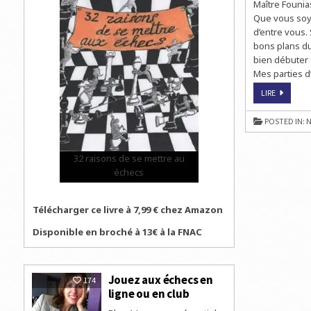
Maître Founia
Que vous soy
d’entre vous. 
bons plans du
bien débuter 
Mes parties d
VISITE
LIRE
GUIDÉE
AUX
PAYS
POSTED IN:
N
DES
ÉCHECS
AVEC
MAÎTRE
32 raisons de se mettre au
FOUNIAS
échecs
Télécharger ce livre à 7,99 € chez Amazon
Disponible en broché à 13€ à la FNAC
Jouez aux échecs en
174
ligne ou en club