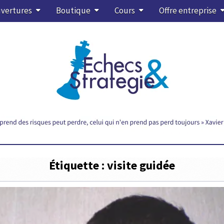
vertures
Boutique
Cours
Offre entreprise
Étiquette :
visite guidée