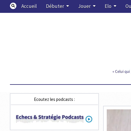
Skip
Accueil
Débuter
Jouer
Elo
Ou
to
content
Echecs & Stratégie
Ecoutez les podcasts :