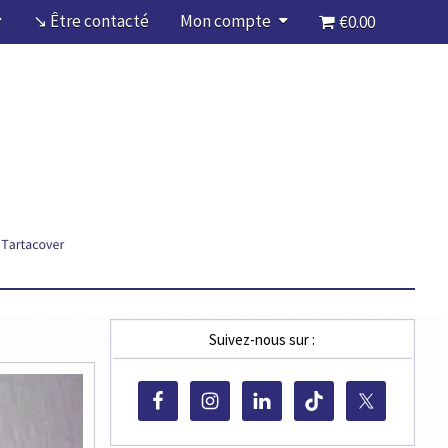
↘ Être contacté
Mon compte
€0.00
Suivez-nous sur :