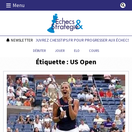
Skip
Menu
to
content
Echecs & Stratégie
NEWSLETTER
DÉCOUVREZ CHESSTIPS.FR POUR PROGRESSER AUX ÉCHECS !
DÉBUTER
JOUER
ELO
COURS
Étiquette :
US Open