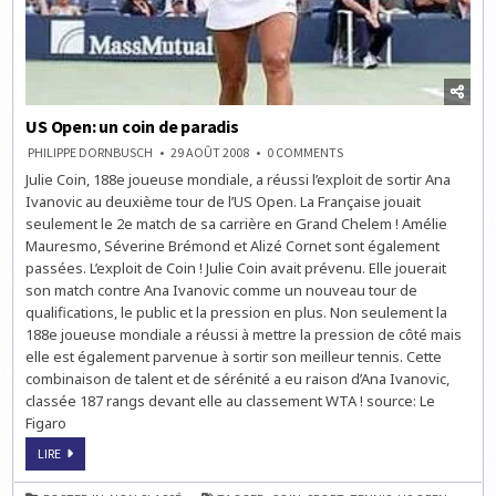
US Open: un coin de paradis
ON
PHILIPPE DORNBUSCH
29 AOÛT 2008
0 COMMENTS
US
Julie Coin, 188e joueuse mondiale, a réussi l’exploit de sortir Ana
OPEN:
UN
Ivanovic au deuxième tour de l’US Open. La Française jouait
COIN
DE
seulement le 2e match de sa carrière en Grand Chelem ! Amélie
PARADIS
Mauresmo, Séverine Brémond et Alizé Cornet sont également
passées. L’exploit de Coin ! Julie Coin avait prévenu. Elle jouerait
son match contre Ana Ivanovic comme un nouveau tour de
qualifications, le public et la pression en plus. Non seulement la
188e joueuse mondiale a réussi à mettre la pression de côté mais
elle est également parvenue à sortir son meilleur tennis. Cette
combinaison de talent et de sérénité a eu raison d’Ana Ivanovic,
classée 187 rangs devant elle au classement WTA ! source: Le
Figaro
US
LIRE
OPEN:
UN
COIN