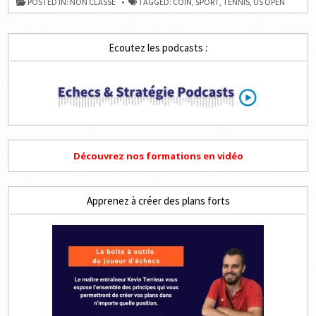
POSTED IN:
NON CLASSÉ
TAGGED:
COIN
,
SPORT
,
TENNIS
,
US OPEN
DE
PARADIS
Ecoutez les podcasts :
Découvrez nos formations en vidéo
Apprenez à créer des plans forts