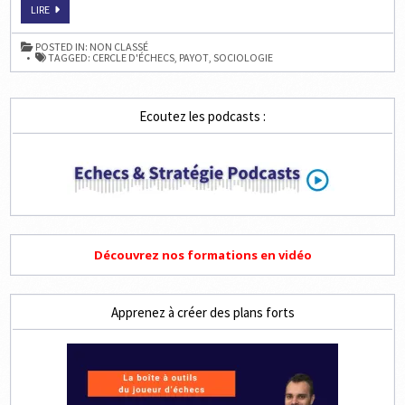
S'INSCRIRE
LIRE
DANS
UN
CERCLE
POSTED IN:
NON CLASSÉ
D'ÉCHECS
TAGGED:
CERCLE D'ÉCHECS
,
PAYOT
,
SOCIOLOGIE
À
LA
RENTRÉE
?
Ecoutez les podcasts :
Découvrez nos formations en vidéo
Apprenez à créer des plans forts