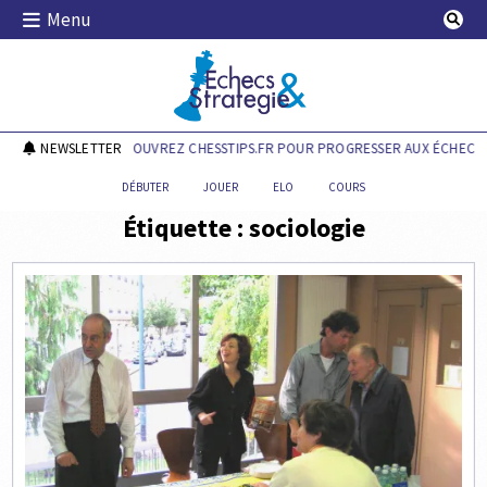
Skip
Menu
to
content
Echecs & Stratégie
NEWSLETTER
DÉCOUVREZ CHESSTIPS.FR POUR PROGRESSER AUX ÉCHECS !
DÉBUTER
JOUER
ELO
COURS
Étiquette :
sociologie