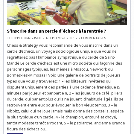
S'inscrire dans un cercle d'échecs à la rentrée ?
SUR
PHILIPPE DORNBUSCH
6 SEPTEMBRE 2007
2 COMMENTAIRES
S'INSCRIRE
Chess & Strategy vous recommande de vous inscrire dans un
DANS
UN
cercle d’échecs, un voyage sociologique unique que vous ne
CERCLE
D'ÉCHECS
regretterez pas ! l’ambiance sympathique du cercle de Saint-
À
Mandé Le cercle d’échecs est une micro société qui façonne des
LA
RENTRÉE
personnages typiques, les mêmes à Moscou, New-York ou
?
Bormes-les-Mimosas ! Voici une galerie de portraits de joueurs
types que vous y trouverez: 1 – les blitzeurs invétérés qui
disputent uniquement des parties à une cadence frénétique (5
minutes par joueur et par partie !), 2 – les joueurs de café, piliers
du cercle, qui parlent plus qu’ils ne jouent; d’habitude âgés, ils se
retrouvent entre eux pour évoquer le bon vieux temps, 3 – le
Kibbitz, celui qui ne joue jamais mais donne des conseils, espèce
la plus typique d’un cercle, 4 – le champion, entouré et choyé,
tantôt modeste tantôt arrogant, 5 – le patriarche, ancienne grande
figure des échecs ou…