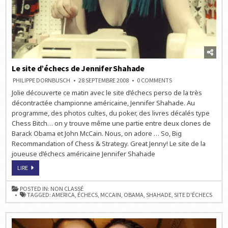
Le site d’échecs de Jennifer Shahade
ON
PHILIPPE DORNBUSCH
28 SEPTEMBRE 2008
0 COMMENTS
LE
Jolie découverte ce matin avec le site d’échecs perso de la très
SITE
D’ÉCHECS
décontractée championne américaine, Jennifer Shahade. Au
DE
JENNIFER
programme, des photos cultes, du poker, des livres décalés type
SHAHADE
Chess Bitch… on y trouve même une partie entre deux clones de
Barack Obama et John McCain. Nous, on adore … So, Big
Recommandation of Chess & Strategy. Great Jenny! Le site de la
joueuse d’échecs américaine Jennifer Shahade
LE
LIRE
SITE
D’ÉCHECS
DE
POSTED IN:
NON CLASSÉ
JENNIFER
TAGGED:
AMERICA
,
ÉCHECS
,
MCCAIN
,
OBAMA
,
SHAHADE
,
SITE D'ÉCHECS
SHAHADE