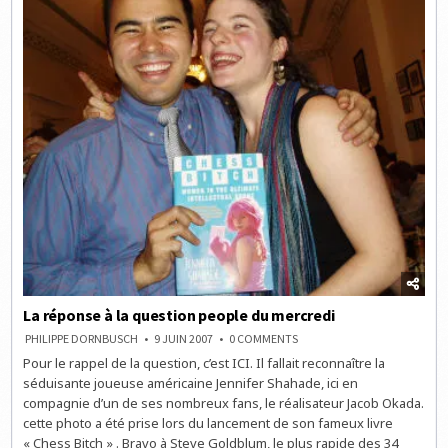
La réponse à la question people du mercredi
ON
PHILIPPE DORNBUSCH
9 JUIN 2007
0 COMMENTS
LA
Pour le rappel de la question, c’est ICI. Il fallait reconnaître la
RÉPONSE
À
séduisante joueuse américaine Jennifer Shahade, ici en
LA
QUESTION
compagnie d’un de ses nombreux fans, le réalisateur Jacob Okada.
PEOPLE
cette photo a été prise lors du lancement de son fameux livre
DU
MERCREDI
« Chess Bitch » . Bravo à Steve Goldblum, le plus rapide des 34