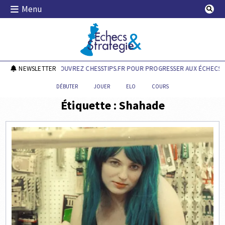
Skip
Menu
to
content
Echecs & Stratégie
NEWSLETTER
DÉCOUVREZ CHESSTIPS.FR POUR PROGRESSER AUX ÉCHECS !
DÉBUTER
JOUER
ELO
COURS
Étiquette :
Shahade