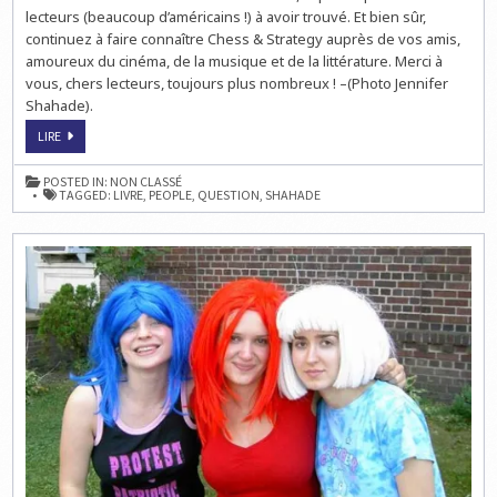
lecteurs (beaucoup d’américains !) à avoir trouvé. Et bien sûr,
continuez à faire connaître Chess & Strategy auprès de vos amis,
amoureux du cinéma, de la musique et de la littérature. Merci à
vous, chers lecteurs, toujours plus nombreux ! –(Photo Jennifer
Shahade).
LA
LIRE
RÉPONSE
À
LA
POSTED IN:
NON CLASSÉ
QUESTION
TAGGED:
LIVRE
,
PEOPLE
,
QUESTION
,
SHAHADE
PEOPLE
DU
MERCREDI