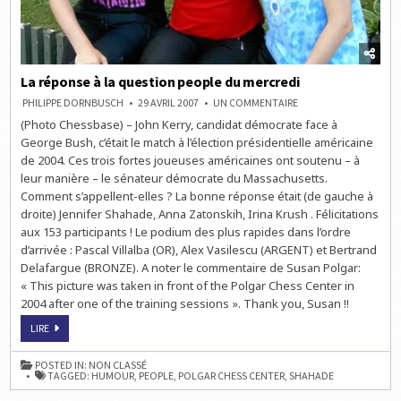
La réponse à la question people du mercredi
SUR
PHILIPPE DORNBUSCH
29 AVRIL 2007
UN COMMENTAIRE
LA
(Photo Chessbase) – John Kerry, candidat démocrate face à
RÉPONSE
À
George Bush, c’était le match à l’élection présidentielle américaine
LA
QUESTION
de 2004. Ces trois fortes joueuses américaines ont soutenu – à
PEOPLE
leur manière – le sénateur démocrate du Massachusetts.
DU
MERCREDI
Comment s’appellent-elles ? La bonne réponse était (de gauche à
droite) Jennifer Shahade, Anna Zatonskih, Irina Krush . Félicitations
aux 153 participants ! Le podium des plus rapides dans l’ordre
d’arrivée : Pascal Villalba (OR), Alex Vasilescu (ARGENT) et Bertrand
Delafargue (BRONZE). A noter le commentaire de Susan Polgar:
« This picture was taken in front of the Polgar Chess Center in
2004 after one of the training sessions ». Thank you, Susan !!
LA
LIRE
RÉPONSE
À
LA
POSTED IN:
NON CLASSÉ
QUESTION
TAGGED:
HUMOUR
,
PEOPLE
,
POLGAR CHESS CENTER
,
SHAHADE
PEOPLE
DU