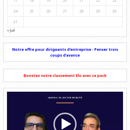
17
18
19
20
21
22
23
24
25
26
27
28
29
30
31
« Juil
Notre offre pour dirigeants d'entreprise - Penser trois
coups d'avance
Boostez votre classement Elo avec ce pack
Lecteur
vidéo