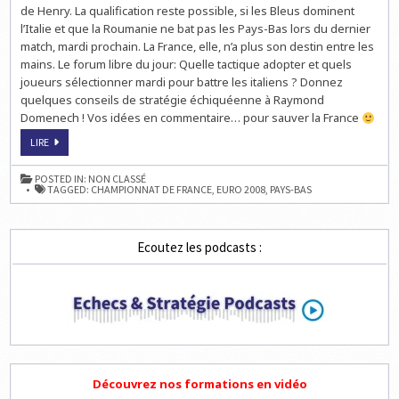
de Henry. La qualification reste possible, si les Bleus dominent
l’Italie et que la Roumanie ne bat pas les Pays-Bas lors du dernier
match, mardi prochain. La France, elle, n’a plus son destin entre les
mains. Le forum libre du jour: Quelle tactique adopter et quels
joueurs sélectionner mardi pour battre les italiens ? Donnez
quelques conseils de stratégie échiquéenne à Raymond
Domenech ! Vos idées en commentaire… pour sauver la France
EURO
LIRE
2008:
DOMENÉCHECS
ET
POSTED IN:
NON CLASSÉ
MAT
TAGGED:
CHAMPIONNAT DE FRANCE
,
EURO 2008
,
PAYS-BAS
!
Ecoutez les podcasts :
Découvrez nos formations en vidéo