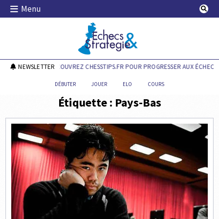
Skip
Menu
to
content
Echecs & Stratégie
NEWSLETTER
DÉCOUVREZ CHESSTIPS.FR POUR PROGRESSER AUX ÉCHECS !
DÉBUTER
JOUER
ELO
COURS
Étiquette :
Pays-Bas