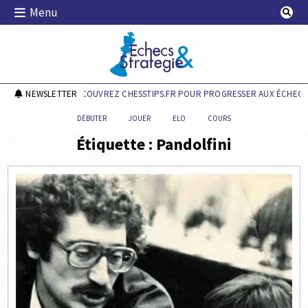
Skip
Menu
to
content
Echecs & Stratégie
NEWSLETTER
DÉCOUVREZ CHESSTIPS.FR POUR PROGRESSER AUX ÉCHECS 
DÉBUTER
JOUER
ELO
COURS
Étiquette :
Pandolfini