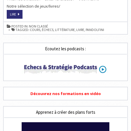
LES
Notre sélection de jeux/livres/
64
COMMANDEMENTS
DU
LES
LIRE
JEU
64
D’ÉCHECS
COMMANDEMENTS
DU
POSTED IN:
NON CLASSÉ
JEU
TAGGED:
COURS
,
ÉCHECS
,
LITTÉRATURE
,
LIVRE
,
PANDOLFINI
D’ÉCHECS
Ecoutez les podcasts :
Découvrez nos formations en vidéo
Apprenez à créer des plans forts