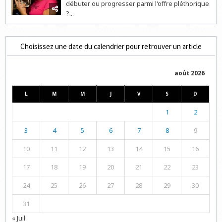
débuter ou progresser parmi l'offre pléthorique
?...
Choisissez une date du calendrier pour retrouver un article
août 2026
L
M
M
J
V
S
D
1
2
3
4
5
6
7
8
9
10
11
12
13
14
15
16
17
18
19
20
21
22
23
24
25
26
27
28
29
30
31
« Juil