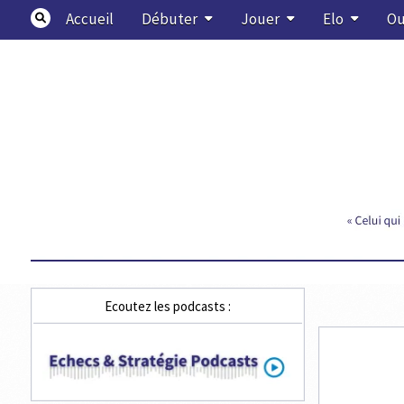
Skip
Accueil
Débuter
Jouer
Elo
Ou
to
content
Echecs & Stratégie
Ecoutez les podcasts :