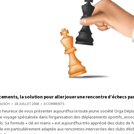
ements, la solution pour aller jouer une rencontre d’échecs pa
ON
NBUSCH
18 JUILLET 2008
0 COMMENTS
ORGA
heureux de vous présenter aujourd’hui la toute jeune société Orga Dépl
DÉPLACEMENTS,
LA
 voyage spécialisée dans l’organisation des déplacements sportifs, associ
SOLUTION
POUR
s. Sa formule « clé en mains » est aujourd’hui très apprécié des clubs de f
ALLER
lle est particulièrement adaptée aux rencontres intercercles des clubs d’é
JOUER
UNE