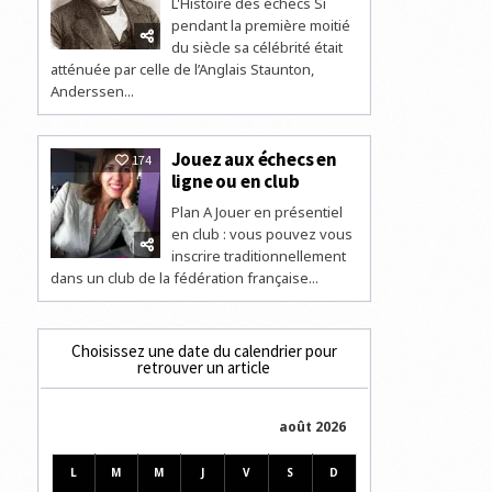
L'Histoire des échecs Si
pendant la première moitié
du siècle sa célébrité était
atténuée par celle de l’Anglais Staunton,
Anderssen...
Jouez aux échecs en
174
ligne ou en club
Plan A Jouer en présentiel
en club : vous pouvez vous
inscrire traditionnellement
dans un club de la fédération française...
Choisissez une date du calendrier pour
retrouver un article
août 2026
L
M
M
J
V
S
D