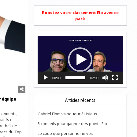
Boostez votre classement Elo avec ce
pack
Lecteur
vidéo
00:00
02:09
r équipe
Articles récents
acements,
Gabriel Flom vainqueur à Lisieux
atifs et
5 conseils pour gagner des points Elo
ootball de
checs du Top
Le coup que personne ne voit