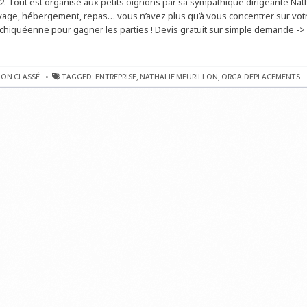
N2. Tout est organisé aux petits oignons par sa sympathique dirigeante Nat
RENCONTRE
D’ÉCHECS
yage, hébergement, repas… vous n’avez plus qu’à vous concentrer sur vot
PAR
chiquéenne pour gagner les parties ! Devis gratuit sur simple demande -> 
ÉQUIPE
MENTS,
N
ON CLASSÉ
TAGGED:
ENTREPRISE
,
NATHALIE MEURILLON
,
ORGA.DEPLACEMENTS
RE