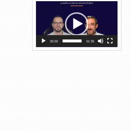
Lecteur
vidéo
00:00
01:36