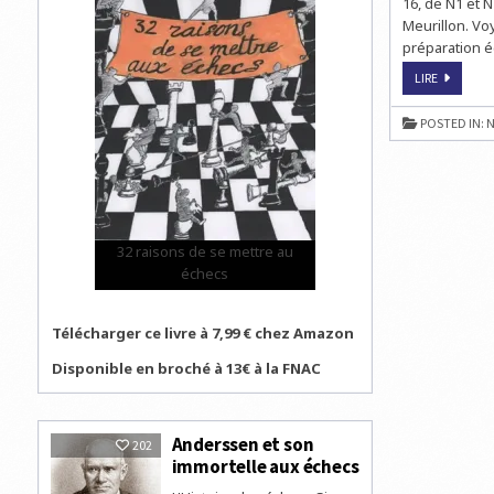
16, de N1 et 
Meurillon. Vo
préparation é
ORGA
LIRE
DÉPLACE
LA
SOLUTIO
POSTED IN:
N
POUR
ALLER
JOUER
UNE
RENCONT
D’ÉCHECS
PAR
ÉQUIPE
32 raisons de se mettre au
échecs
Télécharger ce livre à 7,99 € chez Amazon
Disponible en broché à 13€ à la FNAC
Anderssen et son
202
immortelle aux échecs