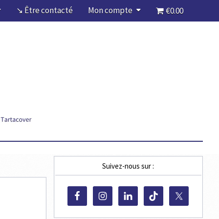
↘ Être contacté
Mon compte
€0.00
Suivez-nous sur :