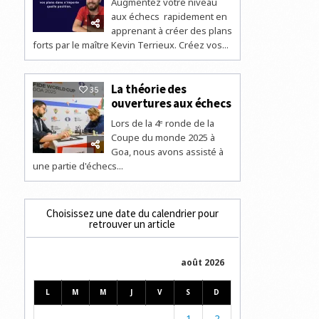
Augmentez votre niveau
aux échecs rapidement en
apprenant à créer des plans
forts par le maître Kevin Terrieux. Créez vos...
La théorie des
35
ouvertures aux échecs
Lors de la 4ᵉ ronde de la
Coupe du monde 2025 à
Goa, nous avons assisté à
une partie d'échecs...
Choisissez une date du calendrier pour
retrouver un article
août 2026
L
M
M
J
V
S
D
1
2