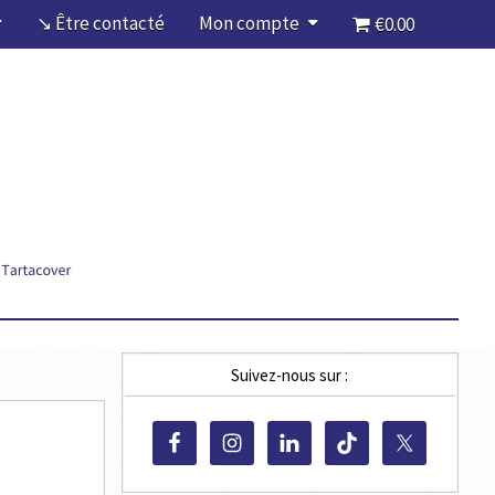
↘ Être contacté
Mon compte
€0.00
Suivez-nous sur :