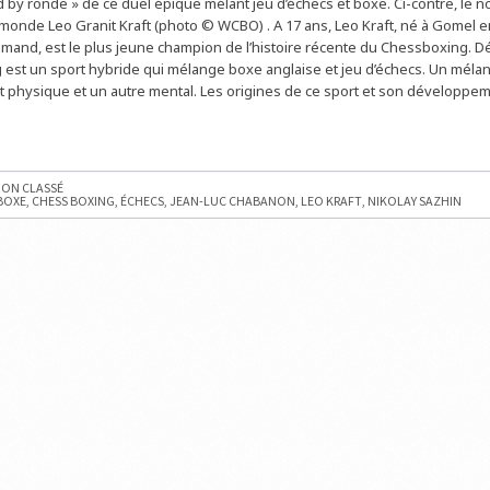
 by ronde » de ce duel épique mélant jeu d’échecs et boxe. Ci-contre, le 
onde Leo Granit Kraft (photo © WCBO) . A 17 ans, Leo Kraft, né à Gomel e
lemand, est le plus jeune champion de l’histoire récente du Chessboxing. D
est un sport hybride qui mélange boxe anglaise et jeu d’échecs. Un méla
t physique et un autre mental. Les origines de ce sport et son développem
»
N
ON CLASSÉ
BOXE
,
CHESS BOXING
,
ÉCHECS
,
JEAN-LUC CHABANON
,
LEO KRAFT
,
NIKOLAY SAZHIN
XING