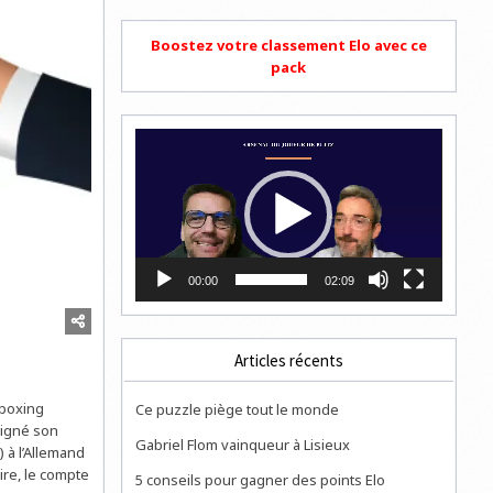
Boostez votre classement Elo avec ce
pack
Lecteur
vidéo
00:00
02:09
Articles récents
boxing
Ce puzzle piège tout le monde
signé son
Gabriel Flom vainqueur à Lisieux
 à l’Allemand
lire, le compte
5 conseils pour gagner des points Elo