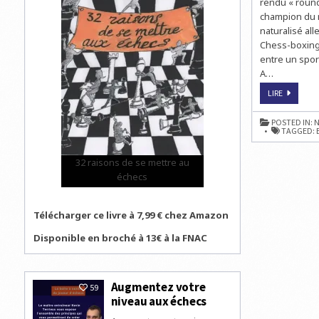
rendu « round
champion du m
naturalisé al
Chess-boxing 
entre un spor
A…
LEO
LIRE
« GRANIT 
KRAFT
CHAMPIO
POSTED IN:
N
DU
TAGGED:
MONDE
DE
CHESSBO
32 raisons de se mettre au
échecs
Télécharger ce livre à 7,99 € chez Amazon
Disponible en broché à 13€ à la FNAC
Augmentez votre
59
niveau aux échecs