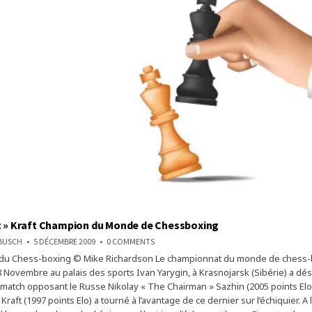
t » Kraft Champion du Monde de Chessboxing
ON
NBUSCH
5 DÉCEMBRE 2009
0 COMMENTS
LEO
 du Chess-boxing © Mike Richardson Le championnat du monde de chess-
« GRANIT »
KRAFT
8 Novembre au palais des sports Ivan Yarygin, à Krasnojarsk (Sibérie) a dé
CHAMPION
DU
 match opposant le Russe Nikolay « The Chairman » Sazhin (2005 points Elo)
MONDE
 Kraft (1997 points Elo) a tourné à l’avantage de ce dernier sur l’échiquier. A 
DE
CHESSBOXING