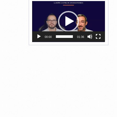
Lecteur
vidéo
00:00
01:36