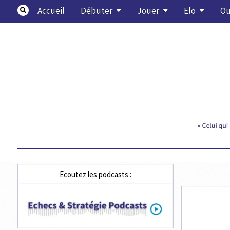
Skip
Accueil
Débuter
Jouer
Elo
Ou
to
content
Echecs & Stratégie
Ecoutez les podcasts :