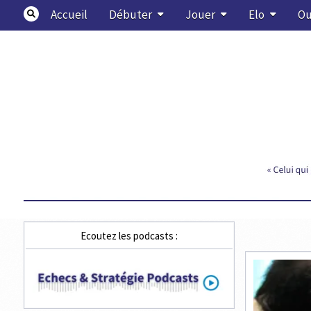
Skip
Accueil
Débuter
Jouer
Elo
Ou
to
content
Echecs & Stratégie
Ecoutez les podcasts :