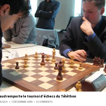
ud remporte le tournoi d’échecs du Téléthon
ON
NBUSCH
7 DÉCEMBRE 2009
0 COMMENTS
RÉMY