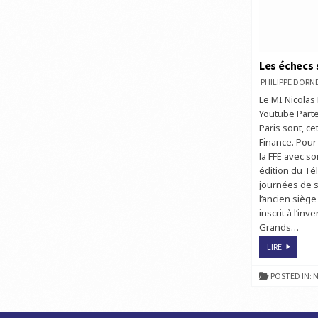
Les échecs 
PHILIPPE DOR
Le MI Nicolas
Youtube Parte
Paris sont, c
Finance. Pour
la FFE avec so
édition du Té
journées de s
l’ancien sièg
inscrit à l’i
Grands…
LES
LIRE
ÉCHECS
SE
MOBILISE
POSTED IN:
N
POUR
LE
TÉLÉTHO