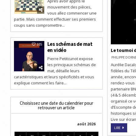
Après avoir appris le
mouvement des pièces,
vous allez commencer une
partie. Mais comment effectuer ses premiers
coups sans compromettre...
Les schémas de mat
105
en vidéo
Le tournoi 
PHILIPPE DOR
Pierre Petitcunot expose
les principaux schémas de
Aurélie Dacal
mat, détaille leurs
fidèles du Tél
caractéristiques et leurs spécificités et vous
année, encore
explique comment les faire...
rendez-vous d
partenaire BNP
(4 & 5 décembr
organisé ce v
Choisissez une date du calendrier pour
d’Escompte de
retrouver un article
historiques s
Live sur écr
août 2026
LE
LIRE
TOURNOI
D’ÉCHECS