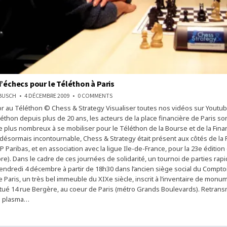
d’échecs pour le Téléthon à Paris
ON
NBUSCH
4 DÉCEMBRE 2009
0 COMMENTS
LE
or au Téléthon © Chess & Strategy Visualiser toutes nos vidéos sur Youtu
TOURNOI
D’ÉCHECS
éthon depuis plus de 20 ans, les acteurs de la place financière de Paris son
POUR
LE
 plus nombreux à se mobiliser pour le Téléthon de la Bourse et de la Fina
TÉLÉTHON
ésormais incontournable, Chess & Strategy était présent aux côtés de la 
À
PARIS
 Paribas, et en association avec la ligue Ile-de-France, pour la 23e éditio
e). Dans le cadre de ces journées de solidarité, un tournoi de parties rapi
endredi 4 décembre à partir de 18h30 dans l’ancien siège social du Comptoi
 Paris, un très bel immeuble du XIXe siècle, inscrit à l’inventaire de monu
itué 14 rue Bergère, au coeur de Paris (métro Grands Boulevards). Retrans
an plasma…