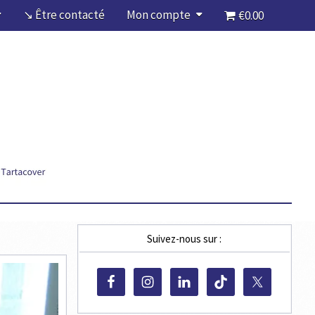
↘ Être contacté
Mon compte
€0.00
Suivez-nous sur :