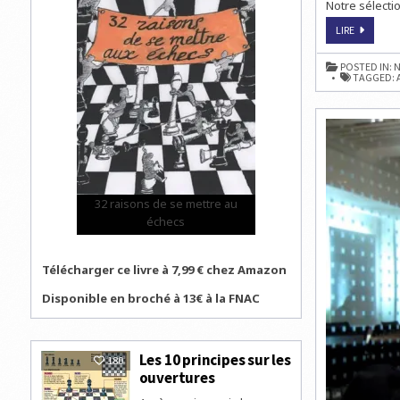
Notre sélectio
RÉMY
LIRE
BONNAU
REMPORT
LE
POSTED IN:
N
TOURNOI
TAGGED:
D’ÉCHECS
DU
TÉLÉTHO
32 raisons de se mettre au
échecs
Télécharger ce livre à 7,99 € chez Amazon
Disponible en broché à 13€ à la FNAC
Les 10 principes sur les
180
ouvertures