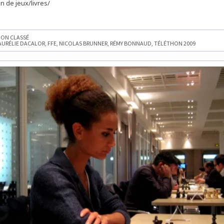
n de jeux/livres/
BONNAUD
REMPORTE
LE
TOURNOI
D
D’ÉCHECS
E
DU
ON CLASSÉ
TÉLÉTHON
AURÉLIE DACALOR
,
FFE
,
NICOLAS BRUNNER
,
RÉMY BONNAUD
,
TÉLÉTHON 2009
N