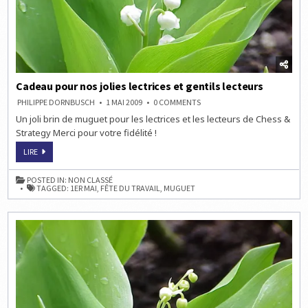
Cadeau pour nos jolies lectrices et gentils lecteurs
ON
PHILIPPE DORNBUSCH
1 MAI 2009
0 COMMENTS
CADEAU
Un joli brin de muguet pour les lectrices et les lecteurs de Chess &
POUR
NOS
Strategy Merci pour votre fidélité !
JOLIES
LECTRICES
CADEAU
ET
LIRE
POUR
GENTILS
NOS
LECTEURS
JOLIES
POSTED IN:
NON CLASSÉ
LECTRICES
TAGGED:
1ER MAI
,
FÊTE DU TRAVAIL
,
MUGUET
ET
GENTILS
LECTEURS