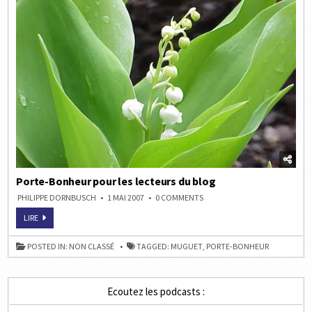
Porte-Bonheur pour les lecteurs du blog
ON
PHILIPPE DORNBUSCH
1 MAI 2007
0 COMMENTS
PORTE-
BONHEUR
PORTE-
LIRE
POUR
BONHEUR
LES
POUR
LECTEURS
LES
POSTED IN:
NON CLASSÉ
TAGGED:
MUGUET
,
PORTE-BONHEUR
DU
LECTEURS
BLOG
DU
BLOG
Ecoutez les podcasts :