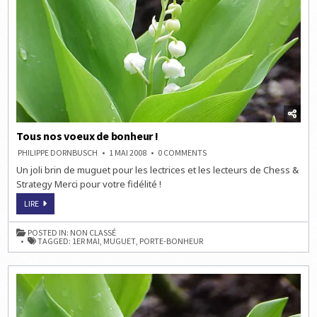
Tous nos voeux de bonheur !
ON
PHILIPPE DORNBUSCH
1 MAI 2008
0 COMMENTS
TOUS
Un joli brin de muguet pour les lectrices et les lecteurs de Chess &
NOS
VOEUX
Strategy Merci pour votre fidélité !
DE
BONHEUR
TOUS
!
LIRE
NOS
VOEUX
DE
POSTED IN:
NON CLASSÉ
BONHEUR
TAGGED:
1ER MAI
,
MUGUET
,
PORTE-BONHEUR
!