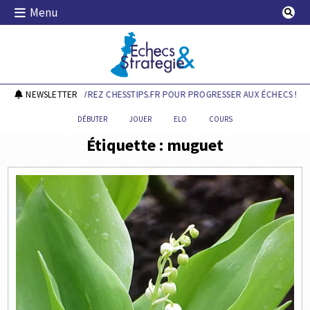
Skip
Menu
to
content
Echecs & Stratégie
NEWSLETTER
DÉCOUVREZ CHESSTIPS.FR POUR PROGRESSER AUX ÉCHECS !
DÉBUTER
JOUER
ELO
COURS
Étiquette :
muguet