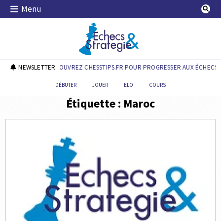
Skip
Menu
to
content
Echecs & Stratégie
NEWSLETTER
DÉCOUVREZ CHESSTIPS.FR POUR PROGRESSER AUX ÉCHECS !
DÉBUTER
JOUER
ELO
COURS
Étiquette :
Maroc