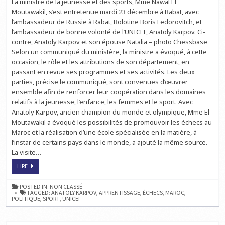
La ministre de la jeunesse et des sports, Mme Nawal El
KARPOV
AU
Moutawakil, s’est entretenue mardi 23 décembre à Rabat, avec
MAROC
l’ambassadeur de Russie à Rabat, Bolotine Boris Fedorovitch, et
l’ambassadeur de bonne volonté de l’UNICEF, Anatoly Karpov. Ci-
contre, Anatoly Karpov et son épouse Natalia – photo Chessbase
Selon un communiqué du ministère, la ministre a évoqué, à cette
occasion, le rôle et les attributions de son département, en
passant en revue ses programmes et ses activités. Les deux
parties, précise le communiqué, sont convenues d’œuvrer
ensemble afin de renforcer leur coopération dans les domaines
relatifs à la jeunesse, l’enfance, les femmes et le sport. Avec
Anatoly Karpov, ancien champion du monde et olympique, Mme El
Moutawakil a évoqué les possibilités de promouvoir les échecs au
Maroc et la réalisation d’une école spécialisée en la matière, à
l’instar de certains pays dans le monde, a ajouté la même source.
La visite…
ANATOLY
LIRE
KARPOV
AU
MAROC
POSTED IN:
NON CLASSÉ
TAGGED:
ANATOLY KARPOV
,
APPRENTISSAGE
,
ÉCHECS
,
MAROC
,
POLITIQUE
,
SPORT
,
UNICEF