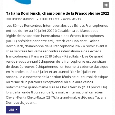
Tatiana Dornbusch, championne de la Francophonie 2022
ON
PHILIPPE DORNBUSCH
9 JUILLET 2022
0 COMMENTS
TATIANA
Les 8èmes Rencontres Internationales des Echecs Francophones
DORNBUSCH,
CHAMPIONNE
ont lieu du 1er au 10 juillet 2022 à Casablanca au Maroc sous
DE
LA
l’égide de l’Association internationale des échecs francophones
FRANCOPHONIE
(AIDEF) présidée par notre ami, Patrick Van Hoolandt. Tatiana
2022
Dornbusch, championne de la Francophonie 2022 A revoir avant la
crise sanitaire les 7ème rencontres internationale des échecs
francophones à Paris en 2019 Infos – Résultats – Live Ce grand
rendez-vous annuel échiquéen de la francophonie est constitué
de deux épreuves échiquéennes : un tournoi à cadence classique
en 9 rondes du 2 au 8 juillet et un tournoi Blitz le 9 juillet en 11
rondes. Le classement de la section féminine du tournoi classique
Au terme d’un parcours exceptionnel où elle aura vaincu
notamment le grand-maître suisse Clovis Vernay (2511 points Elo)
lors de la ronde 8 puis ronde 9, le maître international canadien
Olivier-Kenta Chiku-Ratte (2347), la grand-maître d’échecs Tatiana
Dornbusch, jouant…
TATIANA
LIRE
DORNBUSCH,