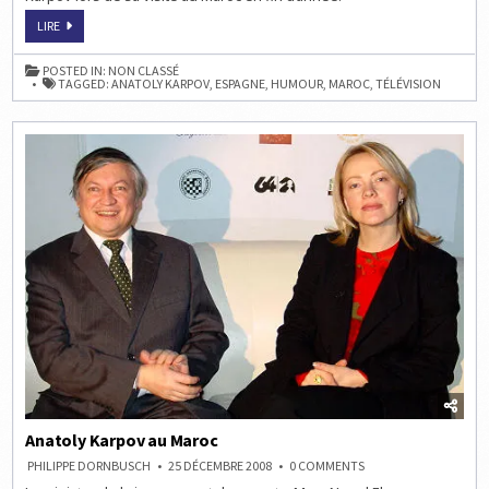
LE
LIRE
CHAMPION
D’ÉCHECS
ANATOLY
POSTED IN:
NON CLASSÉ
KARPOV
TAGGED:
ANATOLY KARPOV
,
ESPAGNE
,
HUMOUR
,
MAROC
,
TÉLÉVISION
SUR
LA
HORA
CHANANTE
Anatoly Karpov au Maroc
ON
PHILIPPE DORNBUSCH
25 DÉCEMBRE 2008
0 COMMENTS
ANATOLY