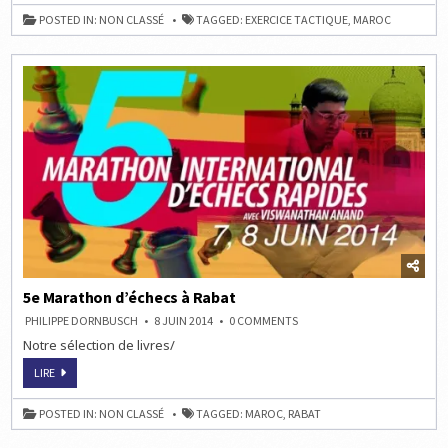
CHAMPIONNE
DE
POSTED IN:
NON CLASSÉ
TAGGED:
EXERCICE TACTIQUE
,
MAROC
LA
FRANCOPHONIE
2022
5e Marathon d’échecs à Rabat
ON
PHILIPPE DORNBUSCH
8 JUIN 2014
0 COMMENTS
5E
Notre sélection de livres/
MARATHON
D’ÉCHECS
À
5E
LIRE
RABAT
MARATHON
D’ÉCHECS
À
POSTED IN:
NON CLASSÉ
TAGGED:
MAROC
,
RABAT
RABAT