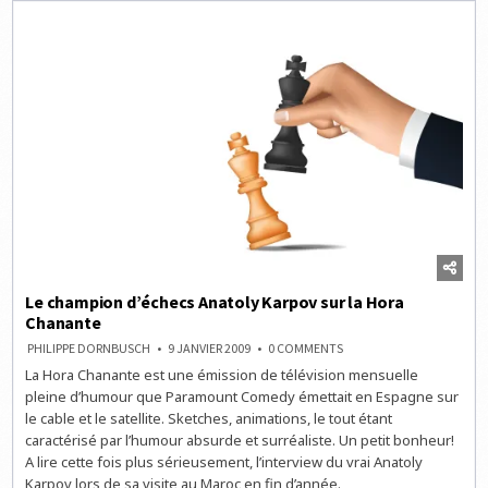
Le champion d’échecs Anatoly Karpov sur la Hora
Chanante
ON
PHILIPPE DORNBUSCH
9 JANVIER 2009
0 COMMENTS
LE
La Hora Chanante est une émission de télévision mensuelle
CHAMPION
D’ÉCHECS
pleine d’humour que Paramount Comedy émettait en Espagne sur
ANATOLY
KARPOV
le cable et le satellite. Sketches, animations, le tout étant
SUR
caractérisé par l’humour absurde et surréaliste. Un petit bonheur!
LA
HORA
A lire cette fois plus sérieusement, l’interview du vrai Anatoly
CHANANTE
Karpov lors de sa visite au Maroc en fin d’année.