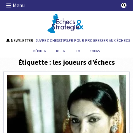
Skip
Menu
to
content
Echecs & Stratégie
NEWSLETTER
DÉCOUVREZ CHESSTIPS.FR POUR PROGRESSER AUX ÉCHECS !
DÉBUTER
JOUER
ELO
COURS
Étiquette :
les joueurs d’échecs