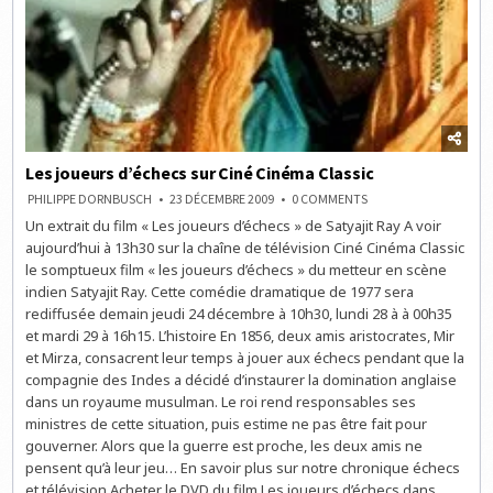
Les joueurs d’échecs sur Ciné Cinéma Classic
ON
PHILIPPE DORNBUSCH
23 DÉCEMBRE 2009
0 COMMENTS
LES
Un extrait du film « Les joueurs d’échecs » de Satyajit Ray A voir
JOUEURS
D’ÉCHECS
aujourd’hui à 13h30 sur la chaîne de télévision Ciné Cinéma Classic
SUR
CINÉ
le somptueux film « les joueurs d’échecs » du metteur en scène
CINÉMA
indien Satyajit Ray. Cette comédie dramatique de 1977 sera
CLASSIC
rediffusée demain jeudi 24 décembre à 10h30, lundi 28 à à 00h35
et mardi 29 à 16h15. L’histoire En 1856, deux amis aristocrates, Mir
et Mirza, consacrent leur temps à jouer aux échecs pendant que la
compagnie des Indes a décidé d’instaurer la domination anglaise
dans un royaume musulman. Le roi rend responsables ses
ministres de cette situation, puis estime ne pas être fait pour
gouverner. Alors que la guerre est proche, les deux amis ne
pensent qu’à leur jeu… En savoir plus sur notre chronique échecs
et télévision Acheter le DVD du film Les joueurs d’échecs dans