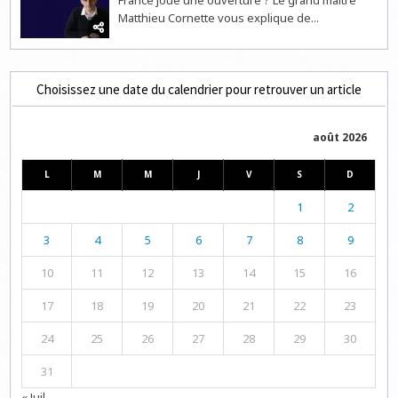
France joue une ouverture ? Le grand maître
Matthieu Cornette vous explique de...
Choisissez une date du calendrier pour retrouver un article
août 2026
L
M
M
J
V
S
D
1
2
3
4
5
6
7
8
9
10
11
12
13
14
15
16
17
18
19
20
21
22
23
24
25
26
27
28
29
30
31
« Juil