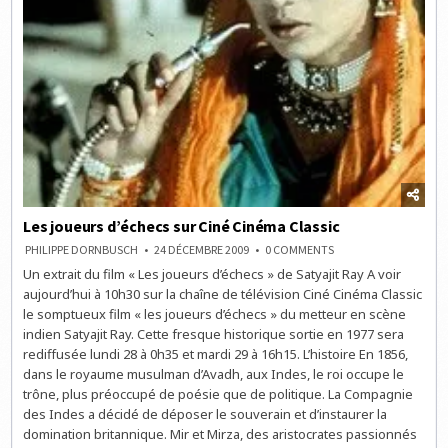
Les joueurs d’échecs sur Ciné Cinéma Classic
ON
PHILIPPE DORNBUSCH
24 DÉCEMBRE 2009
0 COMMENTS
LES
Un extrait du film « Les joueurs d’échecs » de Satyajit Ray A voir
JOUEURS
D’ÉCHECS
aujourd’hui à 10h30 sur la chaîne de télévision Ciné Cinéma Classic
SUR
CINÉ
le somptueux film « les joueurs d’échecs » du metteur en scène
CINÉMA
indien Satyajit Ray. Cette fresque historique sortie en 1977 sera
CLASSIC
rediffusée lundi 28 à 0h35 et mardi 29 à 16h15. L’histoire En 1856,
dans le royaume musulman d’Avadh, aux Indes, le roi occupe le
trône, plus préoccupé de poésie que de politique. La Compagnie
des Indes a décidé de déposer le souverain et d’instaurer la
domination britannique. Mir et Mirza, des aristocrates passionnés