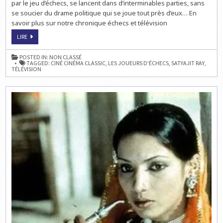
par le jeu d’échecs, se lancent dans d’interminables parties, sans
se soucier du drame politique qui se joue tout près d’eux… En
savoir plus sur notre chronique échecs et télévision
LES
LIRE
JOUEURS
D’ÉCHECS
SUR
POSTED IN:
NON CLASSÉ
CINÉ
TAGGED:
CINÉ CINÉMA CLASSIC
,
LES JOUEURS D'ÉCHECS
,
SATYAJIT RAY
,
CINÉMA
TÉLÉVISION
CLASSIC