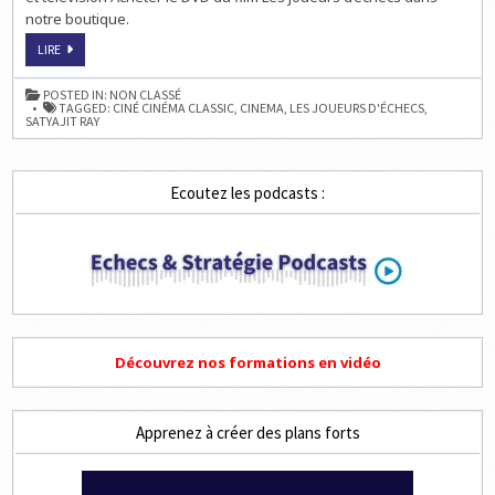
notre boutique.
LES
LIRE
JOUEURS
D’ÉCHECS
SUR
POSTED IN:
NON CLASSÉ
CINÉ
TAGGED:
CINÉ CINÉMA CLASSIC
,
CINEMA
,
LES JOUEURS D'ÉCHECS
,
CINÉMA
SATYAJIT RAY
CLASSIC
Ecoutez les podcasts :
Découvrez nos formations en vidéo
Apprenez à créer des plans forts