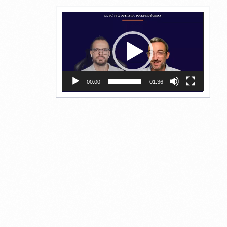
Lecteur
vidéo
00:00
01:36