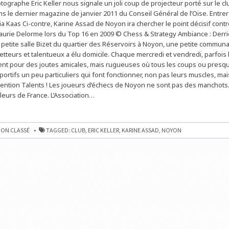
tographe Eric Keller nous signale un joli coup de projecteur porté sur le c
À
NOYON
s le dernier magazine de janvier 2011 du Conseil Général de l’Oise. Entrer
:
UN
ia Kaas Ci-contre, Karine Assad de Noyon ira chercher le point décisif contr
CLUB
Laurie Delorme lors du Top 16 en 2009 © Chess & Strategy Ambiance : Derri
DE
L’ÉLITE
 petite salle Bizet du quartier des Réservoirs à Noyon, une petite commun
À
L’HONNEUR
etteurs et talentueux a élu domicile. Chaque mercredi et vendredi, parfois
vent pour des joutes amicales, mais rugueuses où tous les coups ou presq
ortifs un peu particuliers qui font fonctionner, non pas leurs muscles, mai
ention Talents ! Les joueurs d’échecs de Noyon ne sont pas des manchots. 
lleurs de France. L’Association…
ON CLASSÉ
TAGGED:
CLUB
,
ERIC KELLER
,
KARINE ASSAD
,
NOYON
UR