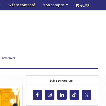
↘ Être contacté
Mon compte
€0.00
Suivez-nous sur :