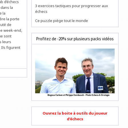
lub d’échecs
3 exercices tactiques pour progresser aux
 dans la
échecs
e la
ère la porte
Ce puzzle piège tout le monde
auté de
 le week-end,
ue sont
Profitez de -20% sur plusieurs packs vidéos
s leurs
Ils figurent
Ouvrez la boite à outils du joueur
d'échecs