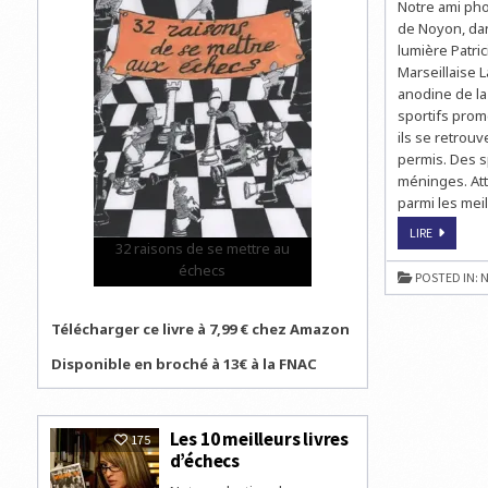
Notre ami pho
de Noyon, dan
lumière Patric
Marseillaise 
anodine de la
sportifs prom
ils se retrou
permis. Des sp
méninges. Att
parmi les mei
ECHECS
LIRE
À
32 raisons de se mettre au
NOYON
échecs
:
POSTED IN:
N
UN
CLUB
DE
L’ÉLITE
Télécharger ce livre à 7,99 € chez Amazon
À
L’HONNE
Disponible en broché à 13€ à la FNAC
Les 10 meilleurs livres
175
d’échecs