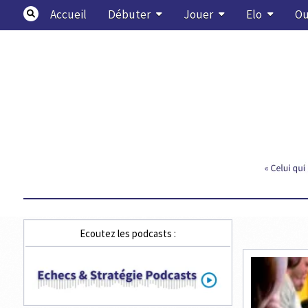
Skip
Accueil
Débuter
Jouer
Elo
Ou
to
content
Echecs & Stratégie
Ecoutez les podcasts :