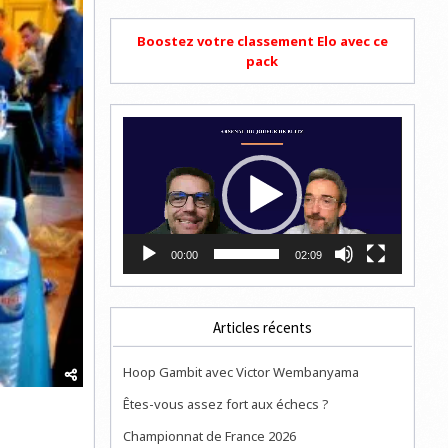
Boostez votre classement Elo avec ce
pack
Lecteur
vidéo
00:00
02:09
Articles récents
Hoop Gambit avec Victor Wembanyama
Êtes-vous assez fort aux échecs ?
Championnat de France 2026