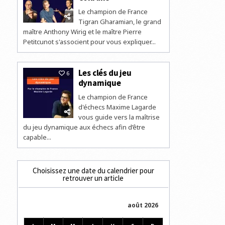
DU
Le champion de France
MERCREDI
SUR
Tigran Gharamian, le grand
LES
ÉCHECS
maître Anthony Wirig et le maître Pierre
Petitcunot s'associent pour vous expliquer...
Les clés du jeu
6
dynamique
Le champion de France
d'échecs Maxime Lagarde
vous guide vers la maîtrise
du jeu dynamique aux échecs afin d’être
capable...
Choisissez une date du calendrier pour
retrouver un article
août 2026