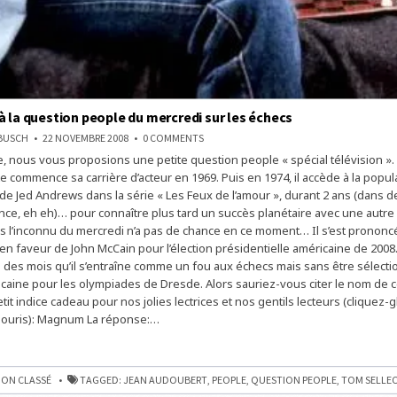
à la question people du mercredi sur les échecs
ON
NBUSCH
22 NOVEMBRE 2008
0 COMMENTS
LA
, nous vous proposions une petite question people « spécial télévision »
RÉPONSE
À
e commence sa carrière d’acteur en 1969. Puis en 1974, il accède à la popul
LA
QUESTION
e de Jed Andrews dans la série « Les Feux de l’amour », durant 2 ans (dans 
PEOPLE
ance, eh eh)… pour connaître plus tard un succès planétaire avec une autre
DU
MERCREDI
is l’inconnu du mercredi n’a pas de chance en ce moment… Il s’est prononc
SUR
LES
n faveur de John McCain pour l’élection présidentielle américaine de 2008.
ÉCHECS
à des mois qu’il s’entraîne comme un fou aux échecs mais sans être sélect
icaine pour les olympiades de Dresde. Alors sauriez-vous citer le nom de c
tit indice cadeau pour nos jolies lectrices et nos gentils lecteurs (cliquez-g
 souris): Magnum La réponse:…
ON CLASSÉ
TAGGED:
JEAN AUDOUBERT
,
PEOPLE
,
QUESTION PEOPLE
,
TOM SELLE
N