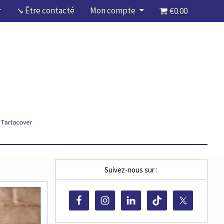
↘ Être contacté
Mon compte
€0.00
Suivez-nous sur :