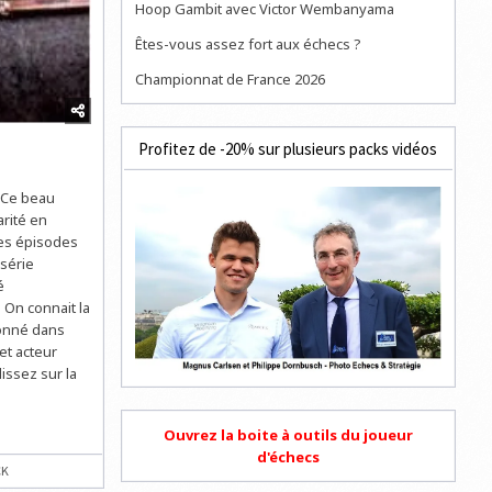
Hoop Gambit avec Victor Wembanyama
Êtes-vous assez fort aux échecs ?
Championnat de France 2026
Profitez de -20% sur plusieurs packs vidéos
. Ce beau
arité en
des épisodes
 série
é
 On connait la
ionné dans
et acteur
lissez sur la
Ouvrez la boite à outils du joueur
d'échecs
CK