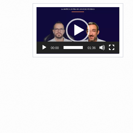
Lecteur
vidéo
00:00
01:36