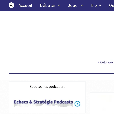
Skip
Accueil
Débuter
Jouer
Elo
Ou
to
content
Echecs & Stratégie
Ecoutez les podcasts :