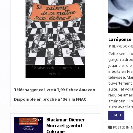
La réponse 
PHILIPPE DOR
Cette semaine
garçon à droit
jouant le rôl
32 raisons de se mettre au
inédits en Fr
échecs
télévisée. Ma
ouvertement e
suite…et voil
Télécharger ce livre à 7,99 € chez Amazon
l’équipe amér
Disponible en broché à 13€ à la FNAC
américain ? Pe
suite avec la
LA
LIRE
RÉPONSE
Blackmar-Diemer
12
À
Morra et gambit
LA
POSTED IN:
N
QUESTIO
Cokrane
PEOPLE