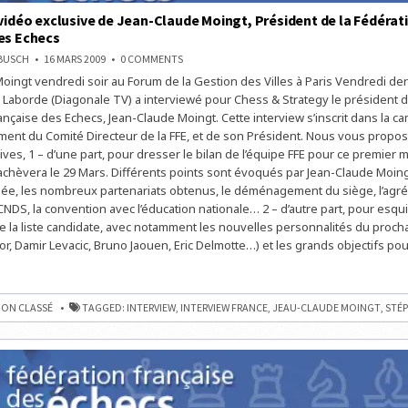
 vidéo exclusive de Jean-Claude Moingt, Président de la Fédérat
es Echecs
ON
NBUSCH
16 MARS 2009
0 COMMENTS
L’INTERVIEW
oingt vendredi soir au Forum de la Gestion des Villes à Paris Vendredi der
VIDÉO
EXCLUSIVE
Laborde (Diagonale TV) a interviewé pour Chess & Strategy le président d
DE
JEAN-
ançaise des Echecs, Jean-Claude Moingt. Cette interview s’inscrit dans la 
CLAUDE
ment du Comité Directeur de la FFE, et de son Président. Nous vous propos
MOINGT,
PRÉSIDENT
ives, 1 – d’une part, pour dresser le bilan de l’équipe FFE pour ce premier 
DE
LA
achèvera le 29 Mars. Différents points sont évoqués par Jean-Claude Moin
FÉDÉRATION
ée, les nombreux partenariats obtenus, le déménagement du siège, l’agré
FRANÇAISE
DES
CNDS, la convention avec l’éducation nationale… 2 – d’autre part, pour esqui
ECHECS
la liste candidate, avec notamment les nouvelles personnalités du proch
or, Damir Levacic, Bruno Jaouen, Eric Delmotte…) et les grands objectifs po
EW
E
ON CLASSÉ
TAGGED:
INTERVIEW
,
INTERVIEW FRANCE
,
JEAU-CLAUDE MOINGT
,
STÉ
T
ON
E