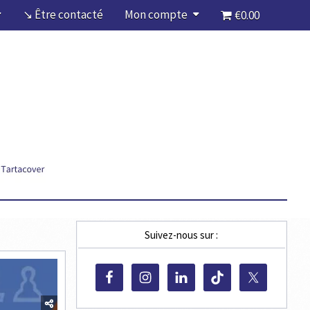
↘ Être contacté
Mon compte
€0.00
Suivez-nous sur :