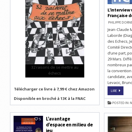
ECHECS
L’interview
Française d
PHILIPPE DOR
Jean-Claude Mo
Laborde (Diag
des Echecs, J
Comité Direct
d’une part, p
29 Mars. Diff
nombreux part
32 raisons de se mettre au
la convention 
échecs
candidate, av
Levacic, Brun
Télécharger ce livre à 7,99 € chez Amazon
L’INTERVI
LIRE
VIDÉO
EXCLUSIV
Disponible en broché à 13€ à la FNAC
DE
POSTED IN:
N
JEAN-
CLAUDE
MOINGT,
PRÉSIDEN
L’avantage
DE
5
LA
d’espace en milieu de
FÉDÉRATI
FRANÇAIS
jeu