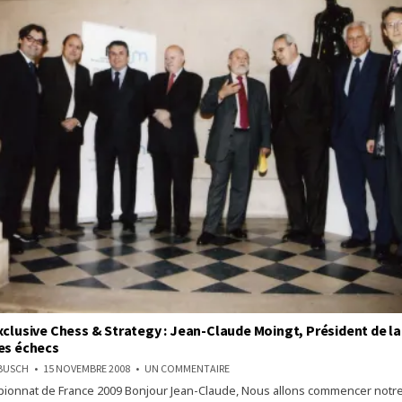
xclusive Chess & Strategy : Jean-Claude Moingt, Président de l
es échecs
SUR
NBUSCH
15 NOVEMBRE 2008
UN COMMENTAIRE
INTERVIEW
ionnat de France 2009 Bonjour Jean-Claude, Nous allons commencer notre
EXCLUSIVE
CHESS