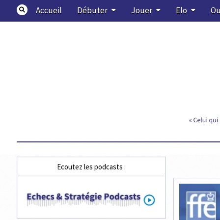
Skip
Accueil
Débuter
Jouer
Elo
Ou
to
content
Echecs & Stratégie
Ecoutez les podcasts :