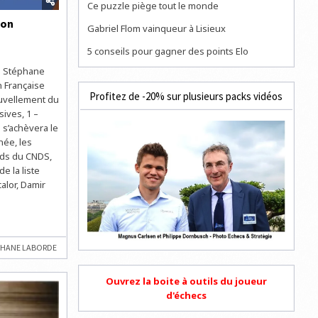
Ce puzzle piège tout le monde
ion
Gabriel Flom vainqueur à Lisieux
5 conseils pour gagner des points Elo
mi Stéphane
n Française
Profitez de -20% sur plusieurs packs vidéos
ouvellement du
ives, 1 –
 s’achèvera le
née, les
nds du CNDS,
e la liste
alor, Damir
PHANE LABORDE
Ouvrez la boite à outils du joueur
d'échecs