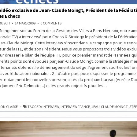
 vidéo exclusive de Jean-Claude Moingt, Président de la Fédérat
es Echecs
ON
NBUSCH
14 MARS 2009
0 COMMENTS
L’INTERVIEW
ingt hier soir au Forum de la Gestion des Villes à Paris Hier soir, notre a
VIDÉO
EXCLUSIVE
onale TV) a interviewé pour Chess & Strategy le président de la Fédératio
DE
JEAN-
ean-Claude Moingt. Cette interview s’inscrit dans la campagne pour le ren
CLAUDE
eur de la FFE, et de son Président. Nous vous proposons trois vidéos exclus
MOINGT,
PRÉSIDENT
our dresser le bilan de l’équipe FFE pour ce premier mandat de 4 années qui
DE
LA
érents points sont évoqués par Jean-Claude Moingt, comme la stratégie me
FÉDÉRATION
enariats obtenus, le déménagement du siège, l’agrément sport et les fo
FRANÇAISE
DES
avec l’éducation nationale… 2 – d’autre part, pour esquisser le programme d
ECHECS
ec notamment les nouvelles personnalités du prochain bureau (Aurélie Dac
o Jaouen, Eric Delmotte…) et les grands objectifs pour les…
EW
E
ON CLASSÉ
TAGGED:
INTERVIEW
,
INTERVIEW FRANCE
,
JEAU-CLAUDE MOINGT
,
STÉ
T
ON
E