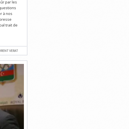
ûr par les
questions
r à nos
 presse
al trait de
URENT VERAT