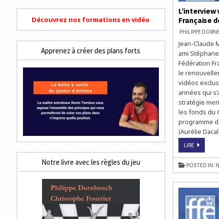
L’interview
Découvrez nos formations en vidéo
Française d
PHILIPPE DOR
Jean-Claude M
Apprenez à créer des plans forts
ami Stéphane 
Fédération Fr
le renouvelle
vidéos exclus
années qui s’
stratégie men
les fonds du 
programme de 
(Aurélie Dacal
L’INTERVI
LIRE
VIDÉO
EXCLUSIV
Notre livre avec les règles du jeu
DE
POSTED IN:
N
JEAN-
CLAUDE
MOINGT,
PRÉSIDEN
DE
LA
FÉDÉRATI
FRANÇAIS
DES