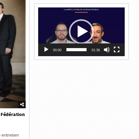
Lecteur
vidéo
00:00
01:36
a Fédération
 entretien