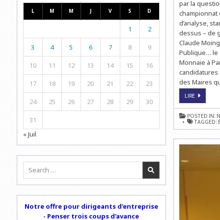
par la questi
L
M
M
J
V
S
D
championnat de
d’analyse, st
1
2
dessus – de ga
Claude Moingt
3
4
5
6
7
8
9
Publique… le 
Monnaie à Par
10
11
12
13
14
15
16
candidatures 
des Maires qu
17
18
19
20
21
22
23
INTERVIE
LIRE
24
25
26
27
28
29
30
EXCLUSIV
CHESS
&
POSTED IN:
N
STRATEGY
31
TAGGED:
:
JEAN-
« Juil
CLAUDE
MOINGT,
PRÉSIDEN
DE
LA
Search
FÉDÉRATI
FRANÇAIS
for:
DES
ÉCHECS
Notre offre pour dirigeants d'entreprise
- Penser trois coups d'avance