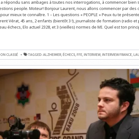
 a répondu sans ambages à toutes nos interrogations, à commencer bien s
FÉDÉRATION
FRANÇAISE
stions people. Moteur! Bonjour Laurent, nous allons commencer par des 
DES
pour mieux te connaître. 1 – Les questions « PEOPLE » Peux-tu te présente
ÉCHECS
rent Vérat, 45 ans, 2 enfants (bientôt 3 !), journaliste de formation (radio et
veau échecs, Elo actuel 2328, et 3 (vieilles) normes de MI. Quel est ton princip
EW
ON CLASSÉ
TAGGED:
ALZHEIMER
,
ÉCHECS
,
FFE
,
INTERVIEW
,
INTERVIEW FRANCE
,
LA
R
ON
E