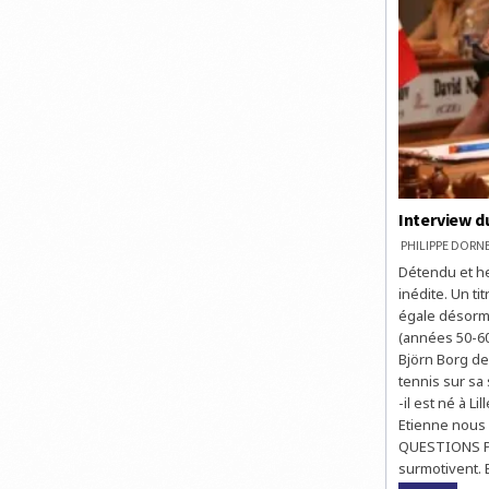
Interview d
PHILIPPE DOR
Détendu et he
inédite. Un t
égale désorma
(années 50-60)
Björn Borg de
tennis sur sa 
-il est né à L
Etienne nous 
QUESTIONS PEO
surmotivent. 