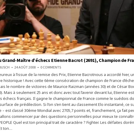
u Grand-Maître d’échecs Etienne Bacrot (2691), Champion de Fr
ON
NBUSCH
24 AOÛT 2008
0 COMMENTS
INTERVIEW
ureux à l’issue de la remise des Prix, Etienne Bacrotnous a accordé hier, u
DU
GRAND-
itre historique ! Avec cette 6ème consécration de champion de France d’éche
MAÎTRE
D’ÉCHECS
is le nombre de victoires de Maurice Raizman (années 30) et de César Bou
ETIENNE
. Mais à seulement 25 ans et donc avec tout l’avenir devant lui, Etienne es
BACROT
(2691),
s échecs français. Il gagne le championnat de France comme le suédois do
CHAMPION
DE
surface de prédilection. Si l’on s’en tient au classement Elo instantané, ce s
FRANCE
ille – est classé 30ème Mondial avec 2705,7 points et, franchement, ça fait peu
2008
allons commencer par des questions personnelles pour mieux te connaîtr
PLE Quel est ton principal trait de caractère ? Fighter. Les défaites dor
Et ton…