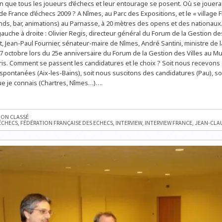
on que tous les joueurs d’échecs et leur entourage se posent. Où se jouer
&
STRATEGY
 France d’échecs 2009 ? A Nîmes, au Parc des Expositions, et le « village FF
:
ands, bar, animations) au Parnasse, à 20 mètres des opens et des nationaux.
JEAN-
CLAUDE
uche à droite : Olivier Regis, directeur général du Forum de la Gestion des
MOINGT,
PRÉSIDENT
, Jean-Paul Fournier, sénateur-maire de Nîmes, André Santini, ministre de l
DE
7 octobre lors du 25e anniversaire du Forum de la Gestion des Villes au M
LA
FÉDÉRATION
is. Comment se passent les candidatures et le choix ? Soit nous recevons
FRANÇAISE
DES
spontanées (Aix-les-Bains), soit nous suscitons des candidatures (Pau), soi
ÉCHECS
e je connais (Chartres, Nîmes…)….
W
E
ON CLASSÉ
ÉCHECS
,
FÉDÉRATION FRANÇAISE DES ECHECS
,
INTERVIEW
,
INTERVIEW FRANCE
,
JEAN-CLA
T
ON
E