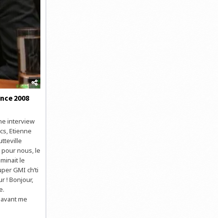
ance 2008
ne interview
cs, Etienne
tteville
t pour nous, le
minait le
uper GMI ch’ti
r ! Bonjour,
e.
énavant me