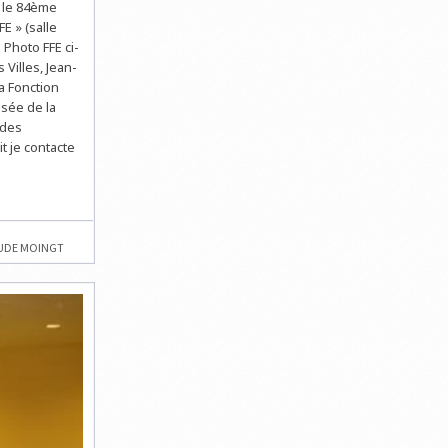
a le 84ème
E » (salle
 Photo FFE ci-
 Villes, Jean-
a Fonction
usée de la
 des
t je contacte
UDE MOINGT