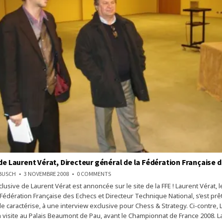
 de Laurent Vérat, Directeur général de la Fédération Française 
ON
NBUSCH
3 NOVEMBRE 2008
0 COMMENTS
L’INTERVIEW
clusive de Laurent Vérat est annoncée sur le site de la FFE ! Laurent Vérat, l
DE
LAURENT
Fédération Française des Echecs et Directeur Technique National, s’est prêt
VÉRAT,
DIRECTEUR
le caractérise, à une interview exclusive pour Chess & Strategy. Ci-contre, 
GÉNÉRAL
n visite au Palais Beaumont de Pau, avant le Championnat de France 2008. La
DE
LA