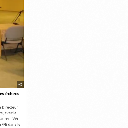
des échecs
e Directeur
é, avec la
Laurent Vérat
 FFE dans le