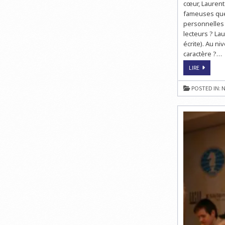
cœur, Laurent
fameuses que
personnelles 
lecteurs ? Lau
écrite). Au ni
caractère ?…
L’INTERVI
LIRE
DE
LAURENT
VÉRAT,
POSTED IN:
N
DIRECTEU
GÉNÉRAL
DE
LA
FÉDÉRATI
FRANÇAIS
DES
ÉCHECS