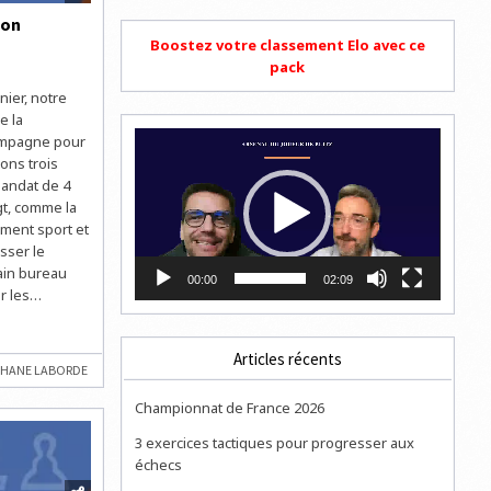
ion
Boostez votre classement Elo avec ce
pack
nier, notre
e la
Lecteur
campagne pour
vidéo
ons trois
mandat de 4
gt, comme la
ment sport et
sser le
ain bureau
00:00
02:09
ur les…
Articles récents
PHANE LABORDE
Championnat de France 2026
3 exercices tactiques pour progresser aux
échecs