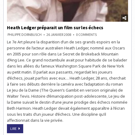
Heath Ledger préparait un film sur les échecs
ON
PHILIPPE DORNBUSCH
26 JANVIER 2008
0 COMMENTS
HEATH
Le 7e Art pleure la disparition d’un de ses grands espoirs en la
LEDGER
PRÉPARAIT
personne de l’acteur australien Heath Ledger, nommé aux Oscars
UN
FILM
en 2005 pour son rôle dans Le Secret de Brokeback Mountain
SUR
d’Ang Lee. Ce grand noctambule avait pour habitude de se balader
LES
ÉCHECS
dans les allées du fameux Washington Square Park de New York
au petit matin. Il parlait aux passants, regardait les joueurs
d’échecs, jouait parfois avec eux… Heath Ledger, 28 ans, cherchait
à faire ses débuts derrière la caméra avec l’adaptation du roman
Le Jeu de la Dame (The Queen’s Gambit en version originale) de
Walter Tevis. Histoire d’émancipation post-adolescente, Le Jeu de
la Dame suivait le destin d’une jeune prodige des échecs nommée
Beth Harmon. Heath Ledger devait également apparaître à l’écran
sous les traits d’un joueur d’échecs. Une discipline qu’il
affectionnait dans la vie privée.
HEATH
LIRE
LEDGER