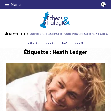
Skip
Menu
to
content
Echecs & Stratégie
NEWSLETTER
DÉCOUVREZ CHESSTIPS.FR POUR PROGRESSER AUX ÉCHECS !
DÉBUTER
JOUER
ELO
COURS
Étiquette :
Heath Ledger