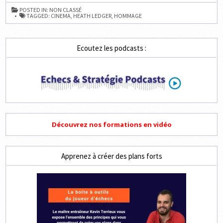
PRÉPARAIT
UN
POSTED IN:
NON CLASSÉ
FILM
TAGGED:
CINEMA
,
HEATH LEDGER
,
HOMMAGE
SUR
LES
ÉCHECS
Ecoutez les podcasts :
Découvrez nos formations en vidéo
Apprenez à créer des plans forts