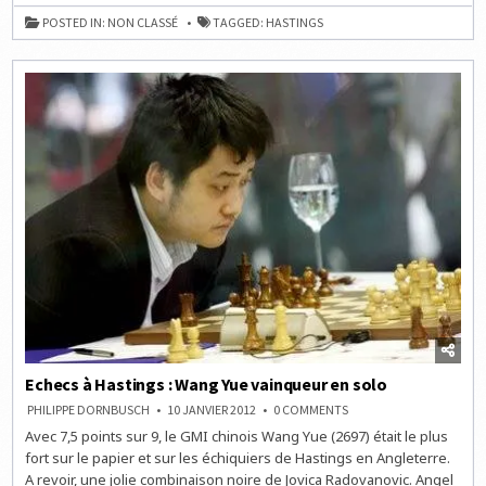
HASTINGS
:
POSTED IN:
NON CLASSÉ
TAGGED:
HASTINGS
LA
RONDE
1
EN
LIVE
À
15H15
Echecs à Hastings : Wang Yue vainqueur en solo
ON
PHILIPPE DORNBUSCH
10 JANVIER 2012
0 COMMENTS
ECHECS
Avec 7,5 points sur 9, le GMI chinois Wang Yue (2697) était le plus
À
HASTINGS
fort sur le papier et sur les échiquiers de Hastings en Angleterre.
:
WANG
A revoir, une jolie combinaison noire de Jovica Radovanovic. Angel