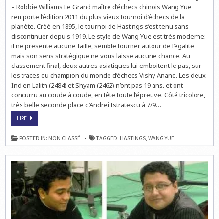
YUE
– Robbie Williams Le Grand maître d’échecs chinois Wang Yue
VAINQUEUR
EN
remporte l’édition 2011 du plus vieux tournoi d’échecs de la
SOLO
planète. Créé en 1895, le tournoi de Hastings s’est tenu sans
discontinuer depuis 1919. Le style de Wang Yue est très moderne:
il ne présente aucune faille, semble tourner autour de l’égalité
mais son sens stratégique ne vous laisse aucune chance. Au
classement final, deux autres asiatiques lui emboitent le pas, sur
les traces du champion du monde d’échecs Vishy Anand. Les deux
Indien Lalith (2484) et Shyam (2462) n’ont pas 19 ans, et ont
concurru au coude à coude, en tête toute l’épreuve. Côté tricolore,
très belle seconde place d’Andrei Istratescu à 7/9…
ECHECS
LIRE
À
HASTINGS
:
POSTED IN:
NON CLASSÉ
TAGGED:
HASTINGS
,
WANG YUE
WANG
YUE
VAINQUEUR
EN
SOLO