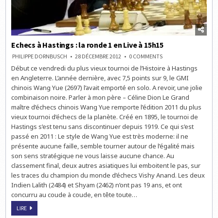
Echecs à Hastings : la ronde 1 en Live à 15h15
ON
PHILIPPE DORNBUSCH
28 DÉCEMBRE 2012
0 COMMENTS
ECHECS
Début ce vendredi du plus vieux tournoi de l’Histoire à Hastings
À
HASTINGS
en Angleterre. L’année dernière, avec 7,5 points sur 9, le GMI
:
LA
chinois Wang Yue (2697) l’avait emporté en solo. A revoir, une jolie
RONDE
combinaison noire. Parler à mon père – Céline Dion Le Grand
1
EN
maître d’échecs chinois Wang Yue remporte l’édition 2011 du plus
LIVE
À
vieux tournoi d’échecs de la planète. Créé en 1895, le tournoi de
15H15
Hastings s’est tenu sans discontinuer depuis 1919. Ce qui s’est
passé en 2011 : Le style de Wang Yue est très moderne: il ne
présente aucune faille, semble tourner autour de l’égalité mais
son sens stratégique ne vous laisse aucune chance. Au
classement final, deux autres asiatiques lui emboitent le pas, sur
les traces du champion du monde d’échecs Vishy Anand. Les deux
Indien Lalith (2484) et Shyam (2462) n’ont pas 19 ans, et ont
concurru au coude à coude, en tête toute…
ECHECS
LIRE
À