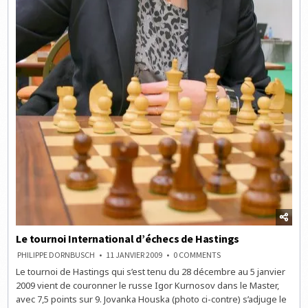
Le tournoi International d’échecs de Hastings
ON
PHILIPPE DORNBUSCH
11 JANVIER 2009
0 COMMENTS
LE
Le tournoi de Hastings qui s’est tenu du 28 décembre au 5 janvier
TOURNOI
INTERNATIONAL
2009 vient de couronner le russe Igor Kurnosov dans le Master,
D’ÉCHECS
DE
avec 7,5 points sur 9. Jovanka Houska (photo ci-contre) s’adjuge le
HASTINGS