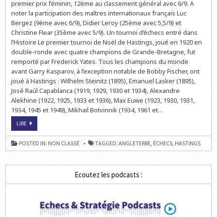
premier prix féminin, 12ème au classement général avec 6/9. A
noter la participation des maîtres internationaux français Luc
Bergez (9ème avec 6/9), Didier Leroy (25ème avec 5,5/9) et
Christine Flear (35ème avec 5/9). Un tournoi d’échecs entré dans
l’Histoire Le premier tournoi de Noël de Hastings, joué en 1920 en
double-ronde avec quatre champions de Grande-Bretagne, fut
remporté par Frederick Yates. Tous les champions du monde
avant Garry Kasparov, à l’exception notable de Bobby Fischer, ont
joué à Hastings : Wilhelm Steinitz (1895), Emanuel Lasker (1895),
José Raúl Capablanca (1919, 1929, 1930 et 1934), Alexandre
Alekhine (1922, 1925, 1933 et 1936), Max Euwe (1923, 1930, 1931,
1934, 1945 et 1949), Mikhaïl Botvinnik (1934, 1961 et…
LE
LIRE
TOURNOI
INTERNATIONAL
D’ÉCHECS
POSTED IN:
NON CLASSÉ
TAGGED:
ANGLETERRE
,
ÉCHECS
,
HASTINGS
DE
HASTINGS
Ecoutez les podcasts :