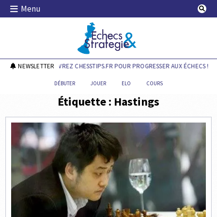
Skip
Menu
to
content
Echecs & Stratégie
NEWSLETTER
DÉCOUVREZ CHESSTIPS.FR POUR PROGRESSER AUX ÉCHECS !
DÉBUTER
JOUER
ELO
COURS
Étiquette :
Hastings