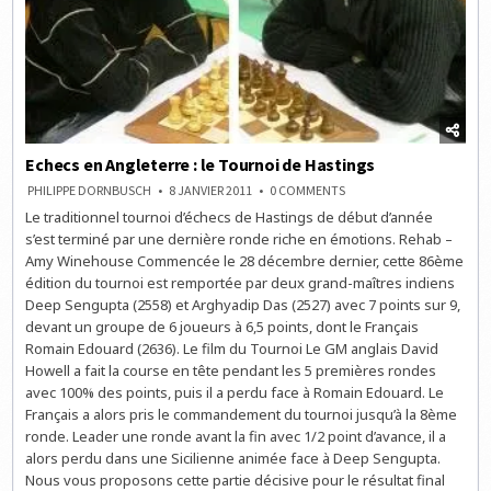
Echecs en Angleterre : le Tournoi de Hastings
ON
PHILIPPE DORNBUSCH
8 JANVIER 2011
0 COMMENTS
ECHECS
Le traditionnel tournoi d’échecs de Hastings de début d’année
EN
ANGLETERRE
s’est terminé par une dernière ronde riche en émotions. Rehab –
:
LE
Amy Winehouse Commencée le 28 décembre dernier, cette 86ème
TOURNOI
édition du tournoi est remportée par deux grand-maîtres indiens
DE
HASTINGS
Deep Sengupta (2558) et Arghyadip Das (2527) avec 7 points sur 9,
devant un groupe de 6 joueurs à 6,5 points, dont le Français
Romain Edouard (2636). Le film du Tournoi Le GM anglais David
Howell a fait la course en tête pendant les 5 premières rondes
avec 100% des points, puis il a perdu face à Romain Edouard. Le
Français a alors pris le commandement du tournoi jusqu’à la 8ème
ronde. Leader une ronde avant la fin avec 1/2 point d’avance, il a
alors perdu dans une Sicilienne animée face à Deep Sengupta.
Nous vous proposons cette partie décisive pour le résultat final