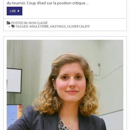
du tournoi. Coup d’oeil sur la position critique…
ECHECS
LIRE
EN
ANGLETERRE
:
POSTED IN:
NON CLASSÉ
LE
TAGGED:
ANGLETERRE
,
HASTINGS
,
OLIVIER CALEFF
TOURNOI
DE
HASTINGS