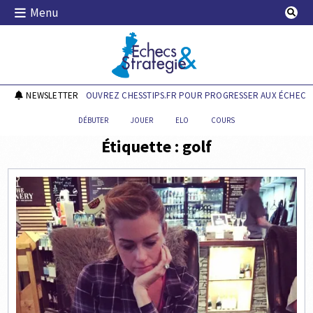
Skip
Menu
to
content
Echecs & Stratégie
NEWSLETTER
DÉCOUVREZ CHESSTIPS.FR POUR PROGRESSER AUX ÉCHECS !
DÉBUTER
JOUER
ELO
COURS
Étiquette :
golf