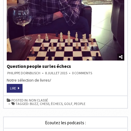
Question people sur les échecs
ON
PHILIPPE DORNBUSCH
8 JUILLET 2015
0 COMMENTS
QUESTION
Notre sélection de livres/
PEOPLE
SUR
LES
QUESTION
LIRE
ÉCHECS
PEOPLE
SUR
LES
POSTED IN:
NON CLASSÉ
ÉCHECS
TAGGED:
BUZZ
,
CHESS
,
ÉCHECS
,
GOLF
,
PEOPLE
Ecoutez les podcasts :