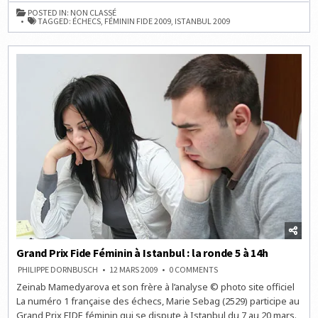
FÉMININ
POSTED IN:
NON CLASSÉ
À
TAGGED:
ÉCHECS
,
FÉMININ FIDE 2009
,
ISTANBUL 2009
ISTANBUL
:
LA
RONDE
6
À
14H
Grand Prix Fide Féminin à Istanbul : la ronde 5 à 14h
ON
PHILIPPE DORNBUSCH
12 MARS 2009
0 COMMENTS
GRAND
Zeinab Mamedyarova et son frère à l’analyse © photo site officiel
PRIX
FIDE
La numéro 1 française des échecs, Marie Sebag (2529) participe au
FÉMININ
À
Grand Prix FIDE féminin qui se dispute à Istanbul du 7 au 20 mars.