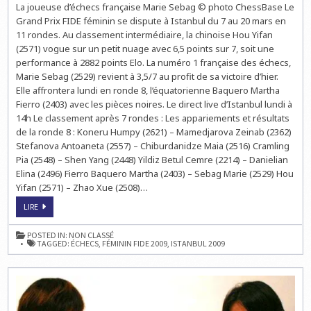
La joueuse d’échecs française Marie Sebag © photo ChessBase Le
PRIX
FIDE
Grand Prix FIDE féminin se dispute à Istanbul du 7 au 20 mars en
FÉMININ
À
11 rondes. Au classement intermédiaire, la chinoise Hou Yifan
ISTANBUL
(2571) vogue sur un petit nuage avec 6,5 points sur 7, soit une
:
LA
performance à 2882 points Elo. La numéro 1 française des échecs,
RONDE
8
Marie Sebag (2529) revient à 3,5/7 au profit de sa victoire d’hier.
LUNDI
Elle affrontera lundi en ronde 8, l’équatorienne Baquero Martha
À
14H
Fierro (2403) avec les pièces noires. Le direct live d’Istanbul lundi à
14h Le classement après 7 rondes : Les appariements et résultats
de la ronde 8 : Koneru Humpy (2621) – Mamedjarova Zeinab (2362)
Stefanova Antoaneta (2557) – Chiburdanidze Maia (2516) Cramling
Pia (2548) – Shen Yang (2448) Yildiz Betul Cemre (2214) – Danielian
Elina (2496) Fierro Baquero Martha (2403) – Sebag Marie (2529) Hou
Yifan (2571) – Zhao Xue (2508)…
GRAND
LIRE
PRIX
FIDE
FÉMININ
POSTED IN:
NON CLASSÉ
À
TAGGED:
ÉCHECS
,
FÉMININ FIDE 2009
,
ISTANBUL 2009
ISTANBUL
:
LA
RONDE
8
LUNDI
À
14H