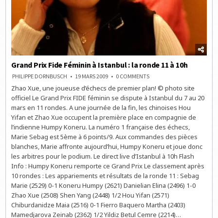
Grand Prix Fide Féminin à Istanbul : la ronde 11 à 10h
ON
PHILIPPE DORNBUSCH
19 MARS 2009
0 COMMENTS
GRAND
Zhao Xue, une joueuse d’échecs de premier plan! © photo site
PRIX
FIDE
officiel Le Grand Prix FIDE féminin se dispute à Istanbul du 7 au 20
FÉMININ
À
mars en 11 rondes. A une journée de la fin, les chinoises Hou
ISTANBUL
Yifan et Zhao Xue occupent la première place en compagnie de
:
LA
l’indienne Humpy Koneru. La numéro 1 française des échecs,
RONDE
11
Marie Sebag est 5ème à 6 points/9. Aux commandes des pièces
À
blanches, Marie affronte aujourd’hui, Humpy Koneru et joue donc
10H
les arbitres pour le podium. Le direct live d’Istanbul à 10h Flash
Info : Humpy Koneru remporte ce Grand Prix Le classement après
10 rondes : Les appariements et résultats de la ronde 11 : Sebag
Marie (2529) 0-1 Koneru Humpy (2621) Danielian Elina (2496) 1-0
Zhao Xue (2508) Shen Yang (2448) 1/2 Hou Yifan (2571)
Chiburdanidze Maia (2516) 0-1 Fierro Baquero Martha (2403)
Mamedjarova Zeinab (2362) 1/2 Yildiz Betul Cemre (2214)…