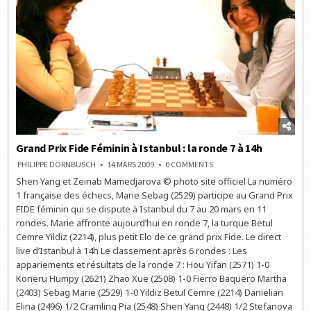
Grand Prix Fide Féminin à Istanbul : la ronde 7 à 14h
ON
PHILIPPE DORNBUSCH
14 MARS 2009
0 COMMENTS
GRAND
Shen Yang et Zeinab Mamedjarova © photo site officiel La numéro
PRIX
FIDE
1 française des échecs, Marie Sebag (2529) participe au Grand Prix
FÉMININ
À
FIDE féminin qui se dispute à Istanbul du 7 au 20 mars en 11
ISTANBUL
rondes. Marie affronte aujourd’hui en ronde 7, la turque Betul
:
LA
Cemre Yildiz (2214), plus petit Elo de ce grand prix Fide. Le direct
RONDE
7
live d’Istanbul à 14h Le classement après 6 rondes : Les
À
appariements et résultats de la ronde 7 : Hou Yifan (2571) 1-0
14H
Koneru Humpy (2621) Zhao Xue (2508) 1-0 Fierro Baquero Martha
(2403) Sebag Marie (2529) 1-0 Yildiz Betul Cemre (2214) Danielian
Elina (2496) 1/2 Cramling Pia (2548) Shen Yang (2448) 1/2 Stefanova