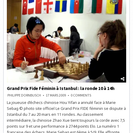
14H
Grand Prix Fide Féminin à Istanbul : la ronde 10 à 14h
ON
PHILIPPE DORNBUSCH
17 MARS 2009
0 COMMENTS
GRAND
La joueuse d’échecs chinoise Hou Yifan a annulé face à Marie
PRIX
FIDE
Sebag © photo site officiel Le Grand Prix FIDE féminin se dispute à
FÉMININ
À
Istanbul du 7 au 20 mars en 11 rondes. Au classement
ISTANBUL
intermédiaire, la chinoise Zhao Xue tient toujours la corde avec 7,5
:
LA
points sur 9 et une performance à 2744 points Elo. La numéro 1
RONDE
10
française des échecs, Marie Sebag est 6ème à 5/9. Elle affronte