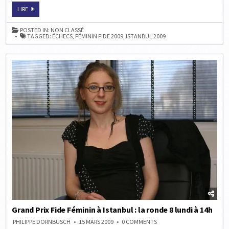
GRAND
LIRE
PRIX
FIDE
FÉMININ
POSTED IN:
NON CLASSÉ
À
TAGGED:
ÉCHECS
,
FÉMININ FIDE 2009
,
ISTANBUL 2009
ISTANBUL
:
LA
RONDE
8
À
14H
Grand Prix Fide Féminin à Istanbul : la ronde 8 lundi à 14h
ON
PHILIPPE DORNBUSCH
15 MARS 2009
0 COMMENTS
GRAND