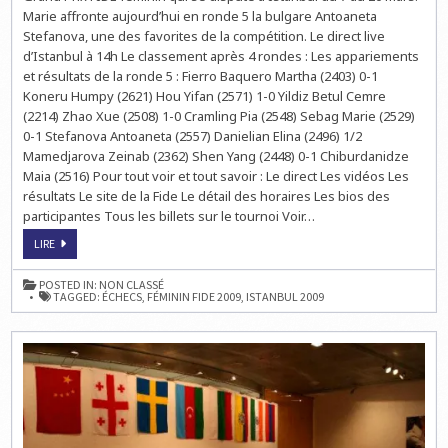
ISTANBUL
Marie affronte aujourd’hui en ronde 5 la bulgare Antoaneta
:
LA
Stefanova, une des favorites de la compétition. Le direct live
RONDE
5
d’Istanbul à 14h Le classement après 4 rondes : Les appariements
À
et résultats de la ronde 5 : Fierro Baquero Martha (2403) 0-1
14H
Koneru Humpy (2621) Hou Yifan (2571) 1-0 Yildiz Betul Cemre
(2214) Zhao Xue (2508) 1-0 Cramling Pia (2548) Sebag Marie (2529)
0-1 Stefanova Antoaneta (2557) Danielian Elina (2496) 1/2
Mamedjarova Zeinab (2362) Shen Yang (2448) 0-1 Chiburdanidze
Maia (2516) Pour tout voir et tout savoir : Le direct Les vidéos Les
résultats Le site de la Fide Le détail des horaires Les bios des
participantes Tous les billets sur le tournoi Voir…
GRAND
LIRE
PRIX
FIDE
FÉMININ
POSTED IN:
NON CLASSÉ
À
TAGGED:
ÉCHECS
,
FÉMININ FIDE 2009
,
ISTANBUL 2009
ISTANBUL
:
LA
RONDE
5
À
14H