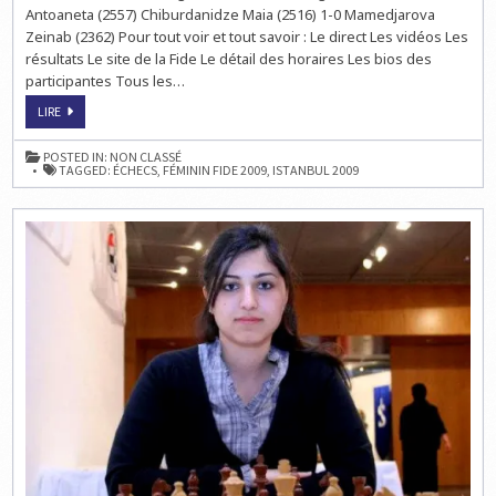
Antoaneta (2557) Chiburdanidze Maia (2516) 1-0 Mamedjarova
Zeinab (2362) Pour tout voir et tout savoir : Le direct Les vidéos Les
résultats Le site de la Fide Le détail des horaires Les bios des
participantes Tous les…
GRAND
LIRE
PRIX
FIDE
FÉMININ
POSTED IN:
NON CLASSÉ
À
TAGGED:
ÉCHECS
,
FÉMININ FIDE 2009
,
ISTANBUL 2009
ISTANBUL
:
LA
RONDE
7
À
14H