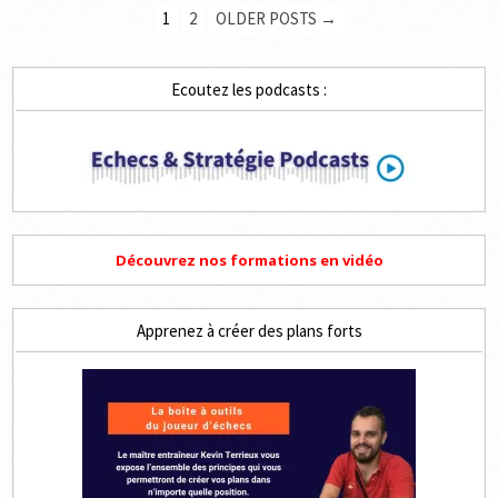
PAGINATION
RONDE
1
2
OLDER POSTS →
3
DES
À
14H
PUBLICATIONS
Ecoutez les podcasts :
Découvrez nos formations en vidéo
Apprenez à créer des plans forts