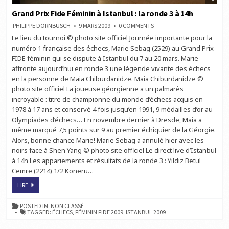
Grand Prix Fide Féminin à Istanbul : la ronde 3 à 14h
ON
PHILIPPE DORNBUSCH
9 MARS 2009
0 COMMENTS
GRAND
Le lieu du tournoi © photo site officiel Journée importante pour la
PRIX
FIDE
numéro 1 française des échecs, Marie Sebag (2529) au Grand Prix
FÉMININ
À
FIDE féminin qui se dispute à Istanbul du 7 au 20 mars. Marie
ISTANBUL
affronte aujourd’hui en ronde 3 une légende vivante des échecs
:
LA
en la personne de Maia Chiburdanidze. Maia Chiburdanidze ©
RONDE
3
photo site officiel La joueuse géorgienne a un palmarès
À
incroyable : titre de championne du monde d’échecs acquis en
14H
1978 à 17 ans et conservé 4 fois jusqu’en 1991, 9 médailles d’or au
Olympiades d’échecs… En novembre dernier à Dresde, Maia a
même marqué 7,5 points sur 9 au premier échiquier de la Géorgie.
Alors, bonne chance Marie! Marie Sebag a annulé hier avec les
noirs face à Shen Yang © photo site officiel Le direct live d’Istanbul
à 14h Les appariements et résultats de la ronde 3 : Yildiz Betul
Cemre (2214) 1/2 Koneru…
GRAND
LIRE
PRIX
FIDE
FÉMININ
POSTED IN:
NON CLASSÉ
À
TAGGED:
ÉCHECS
,
FÉMININ FIDE 2009
,
ISTANBUL 2009
ISTANBUL
:
LA