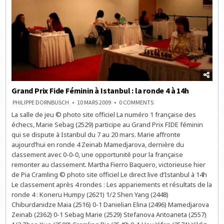
Grand Prix Fide Féminin à Istanbul : la ronde 4 à 14h
ON
PHILIPPE DORNBUSCH
10 MARS 2009
0 COMMENTS
GRAND
La salle de jeu © photo site officiel La numéro 1 française des
PRIX
FIDE
échecs, Marie Sebag (2529) participe au Grand Prix FIDE féminin
FÉMININ
À
qui se dispute à Istanbul du 7 au 20 mars. Marie affronte
ISTANBUL
aujourd’hui en ronde 4 Zeinab Mamedjarova, dernière du
:
LA
classement avec 0-0-0, une opportunité pour la française
RONDE
4
remonter au classement. Martha Fierro Baquero, victorieuse hier
À
de Pia Cramling © photo site officiel Le direct live d’Istanbul à 14h
14H
Le classement après 4 rondes : Les appariements et résultats de la
ronde 4 : Koneru Humpy (2621) 1/2 Shen Yang (2448)
Chiburdanidze Maia (2516) 0-1 Danielian Elina (2496) Mamedjarova
Zeinab (2362) 0-1 Sebag Marie (2529) Stefanova Antoaneta (2557)