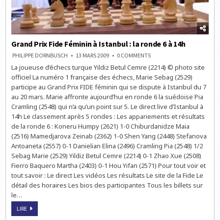
Grand Prix Fide Féminin à Istanbul : la ronde 6 à 14h
ON
PHILIPPE DORNBUSCH
13 MARS 2009
0 COMMENTS
GRAND
La joueuse d’échecs turque Yildiz Betul Cemre (2214) © photo site
PRIX
FIDE
officiel La numéro 1 française des échecs, Marie Sebag (2529)
FÉMININ
À
participe au Grand Prix FIDE féminin qui se dispute à Istanbul du 7
ISTANBUL
au 20 mars. Marie affronte aujourd’hui en ronde 6 la suédoise Pia
:
LA
Cramling (2548) qui n’a qu’un point sur 5. Le direct live d’Istanbul à
RONDE
6
14h Le classement après 5 rondes : Les appariements et résultats
À
de la ronde 6 : Koneru Humpy (2621) 1-0 Chiburdanidze Maia
14H
(2516) Mamedjarova Zeinab (2362) 1-0 Shen Yang (2448) Stefanova
Antoaneta (2557) 0-1 Danielian Elina (2496) Cramling Pia (2548) 1/2
Sebag Marie (2529) Yildiz Betul Cemre (2214) 0-1 Zhao Xue (2508)
Fierro Baquero Martha (2403) 0-1 Hou Yifan (2571) Pour tout voir et
tout savoir : Le direct Les vidéos Les résultats Le site de la Fide Le
détail des horaires Les bios des participantes Tous les billets sur
le…
GRAND
LIRE
PRIX
FIDE