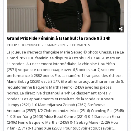
Grand Prix Fide Féminin à Istanbul : la ronde 8 à 14h
ON
PHILIPPE DORNBUSCH
16 MARS 2009
0 COMMENTS
GRAND
La joueuse d’échecs française Marie Sebag © photo ChessBase Le
PRIX
FIDE
Grand Prix FIDE féminin se dispute à Istanbul du 7 au 20 mars en
FÉMININ
À
11 rondes. Au classement intermédiaire, la chinoise Hou Yifan
ISTANBUL
(2571) vogue sur un petit nuage avec 6,5 points sur 7, soit une
:
LA
performance à 2882 points Elo. La numéro 1 française des échecs,
RONDE
8
Marie Sebag (2529) est à 3,5/7. Elle affronte aujourd’hui en ronde 8,
À
l’équatorienne Baquero Martha Fierro (2403) avec les pièces
14H
noires. Le direct live d’Istanbul à 14h Le classement après 7
rondes : Les appariements et résultats de la ronde 8 : Koneru
Humpy (2621) 1-0 Mamedjarova Zeinab (2362) Stefanova
Antoaneta (2557) 1/2 Chiburdanidze Maia (2516) Cramling Pia (2548)
1-0 Shen Yang (2448) Yildiz Betul Cemre (2214) 0-1 Danielian Elina
(2496) Fierro Baquero Martha (2403) 0-1 Sebag Marie (2529) Hou
Yifan (2571) 0-1 Zhao Xue (2508) Pour tout voir et tout savoir :…