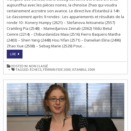
À
aujourd’hui avec les pièces noires, la chinoise Zhao qui voudra
14H
certainement accroitre son avance. Le direct live d’Istanbul à 14h
Le classement après 9 rondes : Les appariements et résultats de la
ronde 10 : Konery Humpy (2621) – Stefanova Antoaneta (2557)
Cramling Pia (2548) – Mamedjarova Zeinab (2362) Yildiz Betul
Cemre (2214) – Chiburdanidze Maia (2516) Fierro Baquero Martha
(2403) – Shen Yang (2448) Hou Yifan (2571) – Danielian Elina (2496)
Zhao Xue (2508) – Sebag Marie (2529) Pour…
GRAND
LIRE
PRIX
FIDE
FÉMININ
POSTED IN:
NON CLASSÉ
À
TAGGED:
ÉCHECS
,
FÉMININ FIDE 2009
,
ISTANBUL 2009
ISTANBUL
:
LA
RONDE
10
À
14H