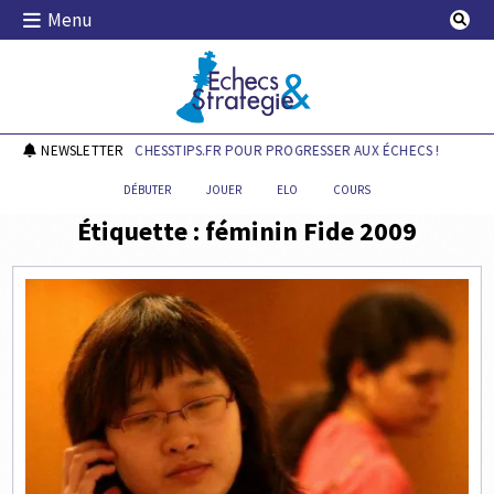
Skip
Menu
to
content
Echecs & Stratégie
DÉCOUVREZ CHESSTIPS.FR POUR PROGRESSER AUX ÉCHECS !
NEWSLETTER
DÉ
DÉBUTER
JOUER
ELO
COURS
Étiquette :
féminin Fide 2009