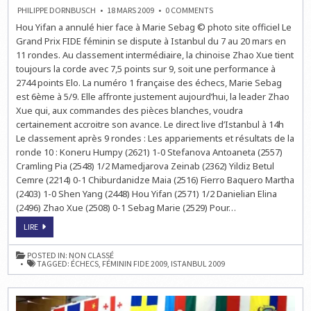
ON
PHILIPPE DORNBUSCH
18 MARS 2009
0 COMMENTS
GRAND
Hou Yifan a annulé hier face à Marie Sebag © photo site officiel Le
PRIX
FIDE
Grand Prix FIDE féminin se dispute à Istanbul du 7 au 20 mars en
FÉMININ
À
11 rondes. Au classement intermédiaire, la chinoise Zhao Xue tient
ISTANBUL
toujours la corde avec 7,5 points sur 9, soit une performance à
:
LA
2744 points Elo. La numéro 1 française des échecs, Marie Sebag
RONDE
10
est 6ème à 5/9. Elle affronte justement aujourd’hui, la leader Zhao
À
Xue qui, aux commandes des pièces blanches, voudra
14H
certainement accroitre son avance. Le direct live d’Istanbul à 14h
Le classement après 9 rondes : Les appariements et résultats de la
ronde 10 : Koneru Humpy (2621) 1-0 Stefanova Antoaneta (2557)
Cramling Pia (2548) 1/2 Mamedjarova Zeinab (2362) Yildiz Betul
Cemre (2214) 0-1 Chiburdanidze Maia (2516) Fierro Baquero Martha
(2403) 1-0 Shen Yang (2448) Hou Yifan (2571) 1/2 Danielian Elina
(2496) Zhao Xue (2508) 0-1 Sebag Marie (2529) Pour…
GRAND
LIRE
PRIX
FIDE
FÉMININ
POSTED IN:
NON CLASSÉ
À
TAGGED:
ÉCHECS
,
FÉMININ FIDE 2009
,
ISTANBUL 2009
ISTANBUL
:
LA
RONDE
10
À