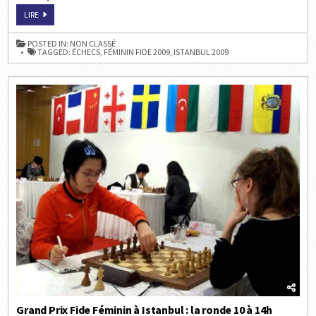
GRAND
LIRE
PRIX
FIDE
FÉMININ
POSTED IN:
NON CLASSÉ
À
TAGGED:
ÉCHECS
,
FÉMININ FIDE 2009
,
ISTANBUL 2009
ISTANBUL
:
LA
RONDE
11
À
10H
Grand Prix Fide Féminin à Istanbul : la ronde 10 à 14h