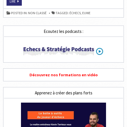
EUWE,
LIRE
LES
ÉCHECS
ET
POSTED IN:
NON CLASSÉ
TAGGED:
ÉCHECS
,
EUWE
LES
MATHS
Ecoutez les podcasts :
Découvrez nos formations en vidéo
Apprenez à créer des plans forts