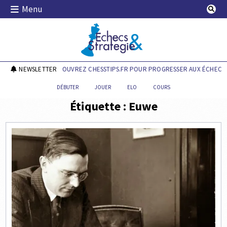
Skip
Menu
to
content
Echecs & Stratégie
NEWSLETTER
DÉCOUVREZ CHESSTIPS.FR POUR PROGRESSER AUX ÉCHECS !
DÉBUTER
JOUER
ELO
COURS
Étiquette :
Euwe