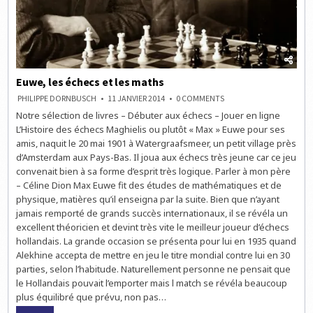
Euwe, les échecs et les maths
ON
PHILIPPE DORNBUSCH
11 JANVIER 2014
0 COMMENTS
EUWE,
Notre sélection de livres – Débuter aux échecs – Jouer en ligne
LES
ÉCHECS
L’Histoire des échecs Maghielis ou plutôt « Max » Euwe pour ses
ET
LES
amis, naquit le 20 mai 1901 à Watergraafsmeer, un petit village près
MATHS
d’Amsterdam aux Pays-Bas. Il joua aux échecs très jeune car ce jeu
convenait bien à sa forme d’esprit très logique. Parler à mon père
– Céline Dion Max Euwe fit des études de mathématiques et de
physique, matières qu’il enseigna par la suite. Bien que n’ayant
jamais remporté de grands succès internationaux, il se révéla un
excellent théoricien et devint très vite le meilleur joueur d’échecs
hollandais. La grande occasion se présenta pour lui en 1935 quand
Alekhine accepta de mettre en jeu le titre mondial contre lui en 30
parties, selon l’habitude. Naturellement personne ne pensait que
le Hollandais pouvait l’emporter mais l match se révéla beaucoup
plus équilibré que prévu, non pas…