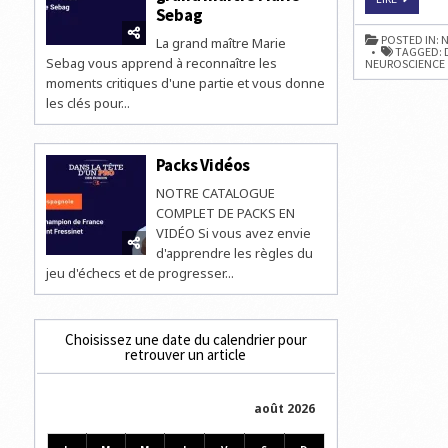
BIENFAIT
Sebag
DES
JEUX
POSTED IN:
N
La grand maître Marie
D’ESPRIT
TAGGED:
CONTEST
Sebag vous apprend à reconnaître les
NEUROSCIENCE
moments critiques d'une partie et vous donne
les clés pour...
Packs Vidéos
NOTRE CATALOGUE
COMPLET DE PACKS EN
VIDÉO Si vous avez envie
d'apprendre les règles du
jeu d'échecs et de progresser...
Choisissez une date du calendrier pour
retrouver un article
août 2026