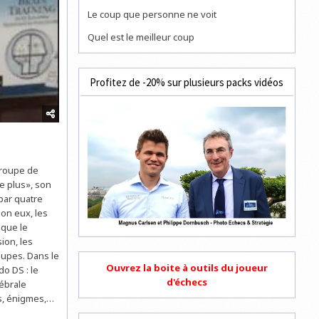
Le coup que personne ne voit
Quel est le meilleur coup
Profitez de -20% sur plusieurs packs vidéos
groupe de
e plus», son
par quatre
lon eux, les
 que le
sion, les
oupes. Dans le
Ouvrez la boite à outils du joueur
do DS : le
d'échecs
ébrale
us, énigmes,…