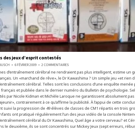
ts des jeux d’esprit contestés
SUR
NBUSCH
6 FÉVRIER 2009
2 COMMENTAIRES
LES
s d’entraînement cérébral ne rendraient pas plus intelligent, estime un 
BIENFAITS
DES
ançais. Un «marchand de rêve», le Dr Kawashima ? Un simple jeu «et rien d
JEUX
D’ESPRIT
ntraînement cérébral. Telles sont les conclusions d’une enquête menée 
CONTESTÉS
 français et publiée dans le dernier numéro du ­Bulletin de psychologie. Se
tés par Nicole Kidman et Michèle Laroque ne garantissent absolument pas
jeunir», contrairement à ce qu’affirme la publicité. À l’appui de cette conclu
t suivi la progression de 49 élèves de classes de CM1 répartis en trois gr
enfants ont pratiqué régulièrement l’un des jeux vidéo de la console Ninten
ntraînement cérébral du Dr Kawashima, Quel âge a votre cerveau? et ­Cér
s le deuxième, ils se sont concentrés sur Mickey Jeux (sept erreurs, réb