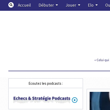
Skip
Accueil
Débuter
Jouer
Elo
Ou
to
content
Echecs & Stratégie
Ecoutez les podcasts :