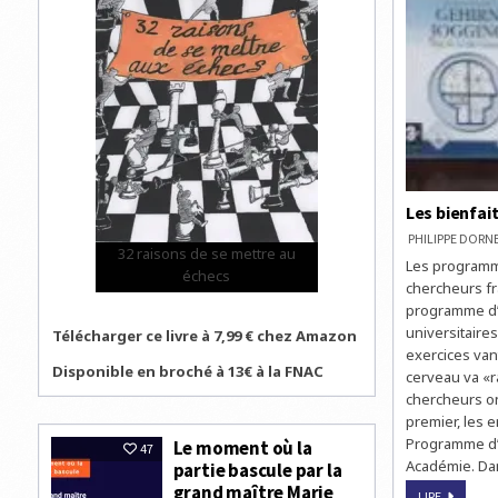
Les bienfai
PHILIPPE DOR
32 raisons de se mettre au
Les programme
échecs
chercheurs fr
programme d’e
universitaires
Télécharger ce livre à 7,99 € chez Amazon
exercices van
Disponible en broché à 13€ à la FNAC
cerveau va «ra
chercheurs on
premier, les 
Programme d’e
Le moment où la
47
Académie. Dan
partie bascule par la
grand maître Marie
LES
LIRE