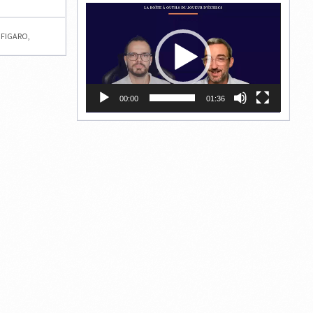
Lecteur
vidéo
 FIGARO
,
00:00
01:36