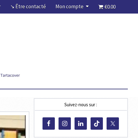
↘ Être contacté
Mon compte
€0.00
Suivez-nous sur :