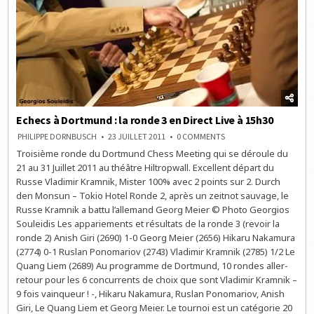
Echecs à Dortmund : la ronde 3 en Direct Live à 15h30
ON
PHILIPPE DORNBUSCH
23 JUILLET 2011
0 COMMENTS
ECHECS
Troisième ronde du Dortmund Chess Meeting qui se déroule du
À
DORTMUND
21 au 31 Juillet 2011 au théâtre Hiltropwall. Excellent départ du
:
LA
Russe Vladimir Kramnik, Mister 100% avec 2 points sur 2. Durch
RONDE
den Monsun – Tokio Hotel Ronde 2, après un zeitnot sauvage, le
3
EN
Russe Kramnik a battu l’allemand Georg Meier © Photo Georgios
DIRECT
LIVE
Souleidis Les appariements et résultats de la ronde 3 (revoir la
À
ronde 2) Anish Giri (2690) 1-0 Georg Meier (2656) Hikaru Nakamura
15H30
(2774) 0-1 Ruslan Ponomariov (2743) Vladimir Kramnik (2785) 1/2 Le
Quang Liem (2689) Au programme de Dortmund, 10 rondes aller-
retour pour les 6 concurrents de choix que sont Vladimir Kramnik –
9 fois vainqueur ! -, Hikaru Nakamura, Ruslan Ponomariov, Anish
Giri, Le Quang Liem et Georg Meier. Le tournoi est un catégorie 20