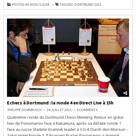
:
POSTED IN:
NON CLASSÉ
TAGGED:
DORTMUND 2011
LA
RONDE
5
EN
DIRECT
LIVE
À
15H
Echecs à Dortmund : la ronde 4 en Direct Live à 15h
ON
PHILIPPE DORNBUSCH
24 JUILLET 2011
0 COMMENTS
ECHECS
Quatrième ronde du Dortmund Chess Meeting. Retour en grâce
À
DORTMUND
hier de Ponomariov face à Nakamura, après sa défaite ronde 1
:
LA
face au russe Vladimir Kramnik leader à 3.5/4. Durch den Monsun –
RONDE
Tokio Hotel Ronde 3, l’Ukrainien Ruslan Ponomariov a dominé
4