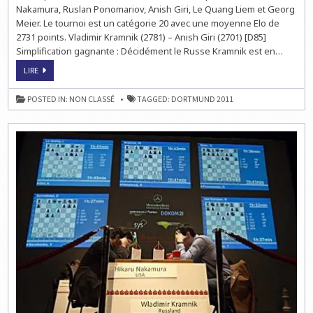
Nakamura, Ruslan Ponomariov, Anish Giri, Le Quang Liem et Georg
Meier. Le tournoi est un catégorie 20 avec une moyenne Elo de
2731 points. Vladimir Kramnik (2781) – Anish Giri (2701) [D85]
Simplification gagnante : Décidément le Russe Kramnik est en…
ECHECS
LIRE
À
DORTMUND
:
POSTED IN:
NON CLASSÉ
TAGGED:
DORTMUND 2011
KRAMNIK
LEADER
À
4.5
SUR
5