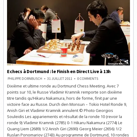
Echecs à Dortmund : le Finish en Direct Live à 13h
ON
PHILIPPE DORNBUSCH
31 JUILLET 2011
0 COMMENTS
ECHECS
Dixième et ultime ronde au Dortmund Chess Meeting. Avec 7
À
DORTMUND
points sur 10, le Russe Vladimir Kramnik remporte son dixième
:
LE
titre tandis qu’Hikaru Nakamura, hors de forme, finit par une
FINISH
victoire face au Russe. Durch den Monsun – Tokio Hotel Ronde 9,
EN
DIRECT
Anish Giri et Vladimir Kramnik annulent © Photo Georgios
LIVE
À
Souleidis Les appariements et résultat de la ronde 10 (revoir la
13H
ronde 9) Vladimir Kramnik (2785) 0-1 Hikaru Nakamura (2774) Le
Quang Liem (2689) 1/2 Anish Giri (2690) Georg Meier (2656) 1/2
Ruslan Ponomariov (2743) Au programme de Dortmund, 10 rondes