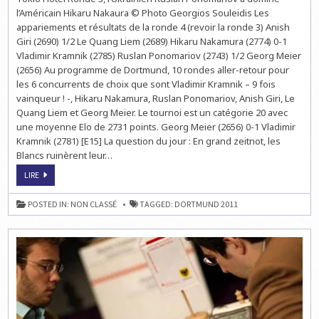
EN
l’Américain Hikaru Nakaura © Photo Georgios Souleidis Les
DIRECT
LIVE
appariements et résultats de la ronde 4 (revoir la ronde 3) Anish
À
Giri (2690) 1/2 Le Quang Liem (2689) Hikaru Nakamura (2774) 0-1
15H
Vladimir Kramnik (2785) Ruslan Ponomariov (2743) 1/2 Georg Meier
(2656) Au programme de Dortmund, 10 rondes aller-retour pour
les 6 concurrents de choix que sont Vladimir Kramnik – 9 fois
vainqueur ! -, Hikaru Nakamura, Ruslan Ponomariov, Anish Giri, Le
Quang Liem et Georg Meier. Le tournoi est un catégorie 20 avec
une moyenne Elo de 2731 points. Georg Meier (2656) 0-1 Vladimir
Kramnik (2781) [E15] La question du jour : En grand zeitnot, les
Blancs ruinèrent leur…
ECHECS
LIRE
À
DORTMUND
:
POSTED IN:
NON CLASSÉ
TAGGED:
DORTMUND 2011
LA
RONDE
4
EN
DIRECT
LIVE
À
15H