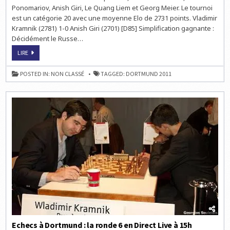
Ponomariov, Anish Giri, Le Quang Liem et Georg Meier. Le tournoi
est un catégorie 20 avec une moyenne Elo de 2731 points. Vladimir
Kramnik (2781) 1-0 Anish Giri (2701) [D85] Simplification gagnante :
Décidément le Russe…
ECHECS
LIRE
À
DORTMUND
:
POSTED IN:
NON CLASSÉ
TAGGED:
DORTMUND 2011
LA
RONDE
7
EN
DIRECT
LIVE
À
15H
Echecs à Dortmund : la ronde 6 en Direct Live à 15h