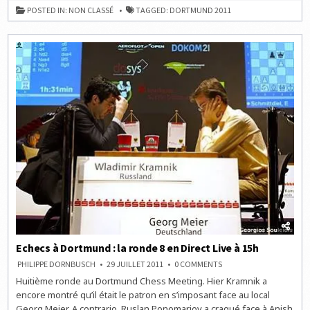
:
POSTED IN:
NON CLASSÉ
TAGGED:
DORTMUND 2011
LA
RONDE
9
EN
DIRECT
LIVE
À
15H
Echecs à Dortmund : la ronde 8 en Direct Live à 15h
ON
PHILIPPE DORNBUSCH
29 JUILLET 2011
0 COMMENTS
ECHECS
Huitième ronde au Dortmund Chess Meeting. Hier Kramnik a
À
DORTMUND
encore montré qu’il était le patron en s’imposant face au local
:
LA
Georg Meier. A contrario, Ruslan Ponomariov a craqué face à Anish