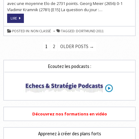
avec une moyenne Elo de 2731 points. Georg Meier (2656) 0-1
Vladimir Kramnik (2781) [E15] La question du jour :…
ECHECS
LIRE
À
DORTMUND
:
POSTED IN:
NON CLASSÉ
TAGGED:
DORTMUND 2011
LA
RONDE
3
PAGINATION
EN
1
2
OLDER POSTS →
DIRECT
DES
LIVE
À
15H30
PUBLICATIONS
Ecoutez les podcasts :
Découvrez nos formations en vidéo
Apprenez à créer des plans forts