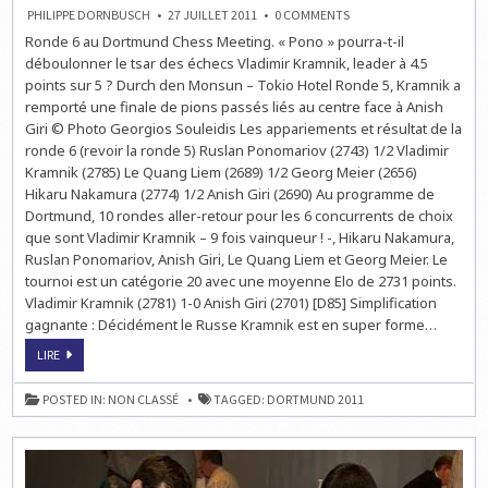
ON
PHILIPPE DORNBUSCH
27 JUILLET 2011
0 COMMENTS
ECHECS
Ronde 6 au Dortmund Chess Meeting. « Pono » pourra-t-il
À
DORTMUND
déboulonner le tsar des échecs Vladimir Kramnik, leader à 4.5
:
LA
points sur 5 ? Durch den Monsun – Tokio Hotel Ronde 5, Kramnik a
RONDE
remporté une finale de pions passés liés au centre face à Anish
6
EN
Giri © Photo Georgios Souleidis Les appariements et résultat de la
DIRECT
LIVE
ronde 6 (revoir la ronde 5) Ruslan Ponomariov (2743) 1/2 Vladimir
À
Kramnik (2785) Le Quang Liem (2689) 1/2 Georg Meier (2656)
15H
Hikaru Nakamura (2774) 1/2 Anish Giri (2690) Au programme de
Dortmund, 10 rondes aller-retour pour les 6 concurrents de choix
que sont Vladimir Kramnik – 9 fois vainqueur ! -, Hikaru Nakamura,
Ruslan Ponomariov, Anish Giri, Le Quang Liem et Georg Meier. Le
tournoi est un catégorie 20 avec une moyenne Elo de 2731 points.
Vladimir Kramnik (2781) 1-0 Anish Giri (2701) [D85] Simplification
gagnante : Décidément le Russe Kramnik est en super forme…
ECHECS
LIRE
À
DORTMUND
:
POSTED IN:
NON CLASSÉ
TAGGED:
DORTMUND 2011
LA
RONDE
6
EN
DIRECT
LIVE
À