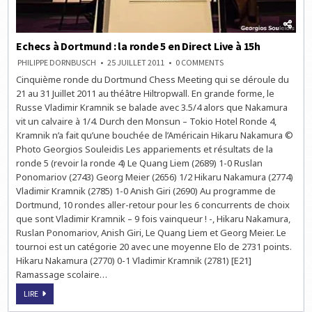
Echecs à Dortmund : la ronde 5 en Direct Live à 15h
ON
PHILIPPE DORNBUSCH
25 JUILLET 2011
0 COMMENTS
ECHECS
Cinquième ronde du Dortmund Chess Meeting qui se déroule du
À
DORTMUND
21 au 31 Juillet 2011 au théâtre Hiltropwall. En grande forme, le
:
LA
Russe Vladimir Kramnik se balade avec 3.5/4 alors que Nakamura
RONDE
vit un calvaire à 1/4. Durch den Monsun – Tokio Hotel Ronde 4,
5
EN
Kramnik n’a fait qu’une bouchée de l’Américain Hikaru Nakamura ©
DIRECT
LIVE
Photo Georgios Souleidis Les appariements et résultats de la
À
ronde 5 (revoir la ronde 4) Le Quang Liem (2689) 1-0 Ruslan
15H
Ponomariov (2743) Georg Meier (2656) 1/2 Hikaru Nakamura (2774)
Vladimir Kramnik (2785) 1-0 Anish Giri (2690) Au programme de
Dortmund, 10 rondes aller-retour pour les 6 concurrents de choix
que sont Vladimir Kramnik – 9 fois vainqueur ! -, Hikaru Nakamura,
Ruslan Ponomariov, Anish Giri, Le Quang Liem et Georg Meier. Le
tournoi est un catégorie 20 avec une moyenne Elo de 2731 points.
Hikaru Nakamura (2770) 0-1 Vladimir Kramnik (2781) [E21]
Ramassage scolaire…
ECHECS
LIRE
À
DORTMUND