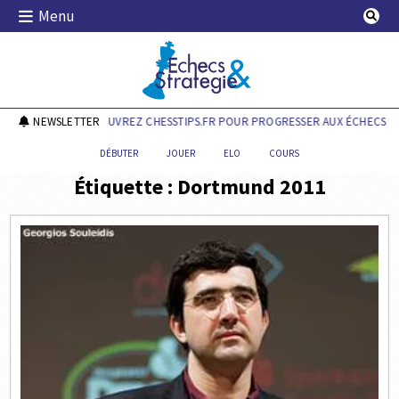
Skip
Menu
to
content
Echecs & Stratégie
NEWSLETTER
DÉCOUVREZ CHESSTIPS.FR POUR PROGRESSER AUX ÉCHECS !
DÉBUTER
JOUER
ELO
COURS
Étiquette :
Dortmund 2011