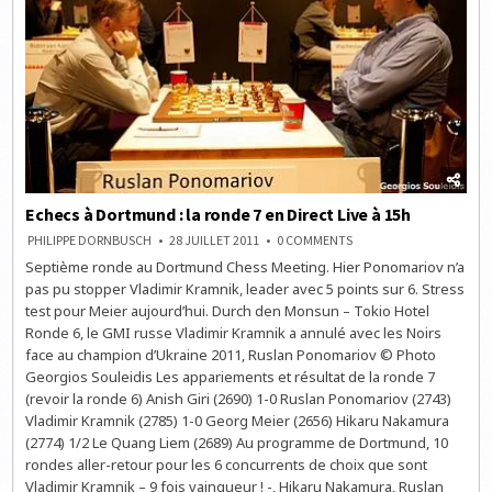
Echecs à Dortmund : la ronde 7 en Direct Live à 15h
ON
PHILIPPE DORNBUSCH
28 JUILLET 2011
0 COMMENTS
ECHECS
Septième ronde au Dortmund Chess Meeting. Hier Ponomariov n’a
À
DORTMUND
pas pu stopper Vladimir Kramnik, leader avec 5 points sur 6. Stress
:
LA
test pour Meier aujourd’hui. Durch den Monsun – Tokio Hotel
RONDE
Ronde 6, le GMI russe Vladimir Kramnik a annulé avec les Noirs
7
EN
face au champion d’Ukraine 2011, Ruslan Ponomariov © Photo
DIRECT
LIVE
Georgios Souleidis Les appariements et résultat de la ronde 7
À
(revoir la ronde 6) Anish Giri (2690) 1-0 Ruslan Ponomariov (2743)
15H
Vladimir Kramnik (2785) 1-0 Georg Meier (2656) Hikaru Nakamura
(2774) 1/2 Le Quang Liem (2689) Au programme de Dortmund, 10
rondes aller-retour pour les 6 concurrents de choix que sont
Vladimir Kramnik – 9 fois vainqueur ! -, Hikaru Nakamura, Ruslan