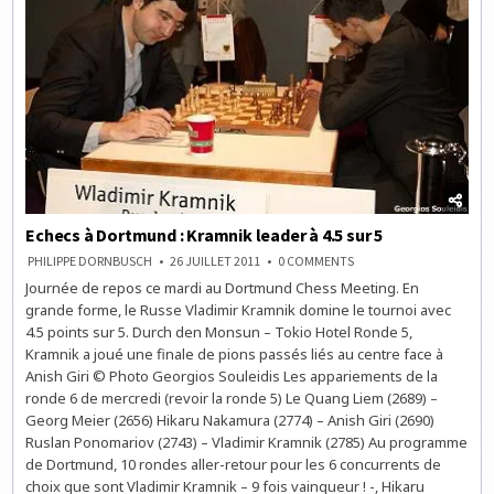
15H
Echecs à Dortmund : Kramnik leader à 4.5 sur 5
ON
PHILIPPE DORNBUSCH
26 JUILLET 2011
0 COMMENTS
ECHECS
Journée de repos ce mardi au Dortmund Chess Meeting. En
À
DORTMUND
grande forme, le Russe Vladimir Kramnik domine le tournoi avec
:
KRAMNIK
4.5 points sur 5. Durch den Monsun – Tokio Hotel Ronde 5,
LEADER
Kramnik a joué une finale de pions passés liés au centre face à
À
4.5
Anish Giri © Photo Georgios Souleidis Les appariements de la
SUR
5
ronde 6 de mercredi (revoir la ronde 5) Le Quang Liem (2689) –
Georg Meier (2656) Hikaru Nakamura (2774) – Anish Giri (2690)
Ruslan Ponomariov (2743) – Vladimir Kramnik (2785) Au programme
de Dortmund, 10 rondes aller-retour pour les 6 concurrents de
choix que sont Vladimir Kramnik – 9 fois vainqueur ! -, Hikaru