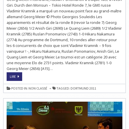
RONDE
Giri. Durch den Monsun – Tokio Hotel Ronde 7, le GMI russe
8
EN
Vladimir Kramnik a marqué un nouveau point face au grand-maître
DIRECT
LIVE
allemand Georg Meier © Photo Georgios Souleidis Les
À
appariements et résultat de la ronde 8 (revoir la ronde 7) Georg
15H
Meier (2656) 1/2 Anish Giri (2690) Le Quang Liem (2689) 1/2 Vladimir
Kramnik (2785) Ruslan Ponomariov (2743) 1-0 Hikaru Nakamura
(2774) Au programme de Dortmund, 10 rondes aller-retour pour
les 6 concurrents de choix que sont Vladimir Kramnik – 9 fois
vainqueur ! -, Hikaru Nakamura, Ruslan Ponomariov, Anish Giri, Le
Quang Liem et Georg Meier. Le tournoi est un catégorie 20 avec
une moyenne Elo de 2731 points. Vladimir Kramnik (2781) 1-0
Georg Meier (2656) [A15]…
ECHECS
LIRE
À
DORTMUND
:
POSTED IN:
NON CLASSÉ
TAGGED:
DORTMUND 2011
LA
RONDE
8
EN
DIRECT
LIVE
À
15H