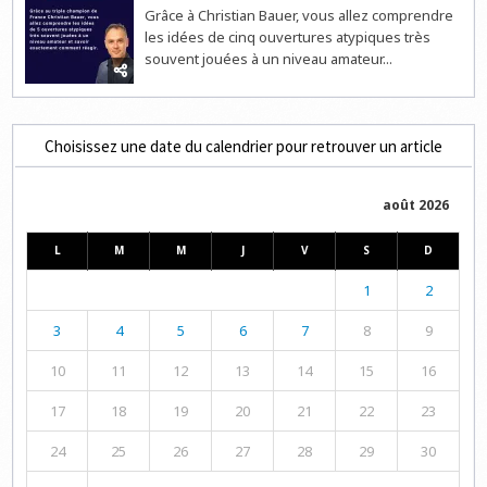
Grâce à Christian Bauer, vous allez comprendre
les idées de cinq ouvertures atypiques très
souvent jouées à un niveau amateur...
Choisissez une date du calendrier pour retrouver un article
août 2026
L
M
M
J
V
S
D
1
2
3
4
5
6
7
8
9
10
11
12
13
14
15
16
17
18
19
20
21
22
23
24
25
26
27
28
29
30