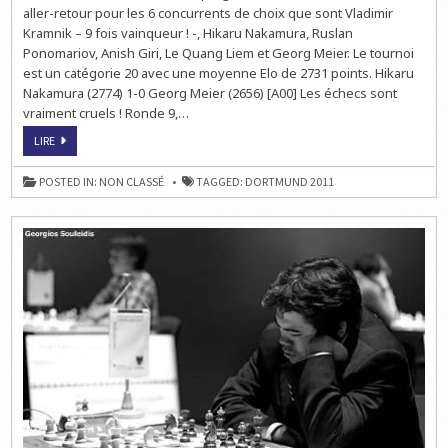
aller-retour pour les 6 concurrents de choix que sont Vladimir
Kramnik – 9 fois vainqueur ! -, Hikaru Nakamura, Ruslan
Ponomariov, Anish Giri, Le Quang Liem et Georg Meier. Le tournoi
est un catégorie 20 avec une moyenne Elo de 2731 points. Hikaru
Nakamura (2774) 1-0 Georg Meier (2656) [A00] Les échecs sont
vraiment cruels ! Ronde 9,…
ECHECS
LIRE
À
DORTMUND
:
POSTED IN:
NON CLASSÉ
TAGGED:
DORTMUND 2011
LE
FINISH
EN
DIRECT
LIVE
À
13H