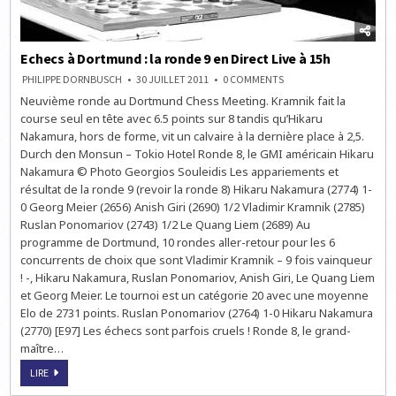
Echecs à Dortmund : la ronde 9 en Direct Live à 15h
ON
PHILIPPE DORNBUSCH
30 JUILLET 2011
0 COMMENTS
ECHECS
Neuvième ronde au Dortmund Chess Meeting. Kramnik fait la
À
DORTMUND
course seul en tête avec 6.5 points sur 8 tandis qu’Hikaru
:
LA
Nakamura, hors de forme, vit un calvaire à la dernière place à 2,5.
RONDE
Durch den Monsun – Tokio Hotel Ronde 8, le GMI américain Hikaru
9
EN
Nakamura © Photo Georgios Souleidis Les appariements et
DIRECT
LIVE
résultat de la ronde 9 (revoir la ronde 8) Hikaru Nakamura (2774) 1-
À
0 Georg Meier (2656) Anish Giri (2690) 1/2 Vladimir Kramnik (2785)
15H
Ruslan Ponomariov (2743) 1/2 Le Quang Liem (2689) Au
programme de Dortmund, 10 rondes aller-retour pour les 6
concurrents de choix que sont Vladimir Kramnik – 9 fois vainqueur
! -, Hikaru Nakamura, Ruslan Ponomariov, Anish Giri, Le Quang Liem
et Georg Meier. Le tournoi est un catégorie 20 avec une moyenne
Elo de 2731 points. Ruslan Ponomariov (2764) 1-0 Hikaru Nakamura
(2770) [E97] Les échecs sont parfois cruels ! Ronde 8, le grand-
maître…
ECHECS
LIRE
À
DORTMUND