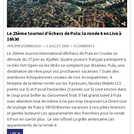
Le 23ème tournoi d’échecs de Pula: la ronde 6 en Live à
16h30
ON
PHILIPPE DORNBUSCH
1 JUILLET 2009
0 COMMENTS
LE
Le 23ème tournoi international d’échecs de Pula en Croatie se
23ÈME
TOURNOI
déroule du 27 Juin au 4 Juillet. Quatre joueurs français participent à
D’ÉCHECS
DE
ce très fort Open où les titrés se comptent par dizaines. Pula, une
PULA:
destination de rêve pour vos prochaines vacances ? Suite des
LA
RONDE
aventures échiquéennes croates de nos 4 compatriotes. A
6
EN
l’entame de la 6ème ronde sur les 9 prévues, Nicolas Maleki (3,5
LIVE
points sur 5) et Pascal Deslandes (3 points sur 5) sont encore dans
À
16H30
le coup pour briller au classement final. Il fait grand soleil à Pula
mais attention tout de même à ne pas trop s’exposer! Le Direct Live
de la plage de Pula à 16h30 Bonnes vacances à nos jolies lectrices
et gentils lecteurs! Les appariements des frenchies pour la ronde
6 Pour en savoir plus : Le site officiel La grille américaine Les
appariements de la ronde 6
LE
LIRE