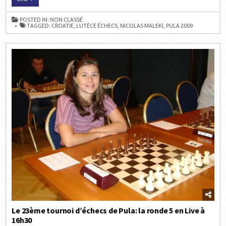
23ÈME
TOURNOI
D’ÉCHECS
POSTED IN:
NON CLASSÉ
DE
TAGGED:
CROATIE
,
LUTÈCE ÉCHECS
,
NICOLAS MALEKI
,
PULA 2009
PULA:
LA
RONDE
6
EN
LIVE
À
16H30
Le 23ème tournoi d’échecs de Pula: la ronde 5 en Live à
16h30