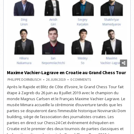
Maxime Vachier-Lagrave en Croatie au Grand Chess Tour
ON
PHILIPPE DORNBUSCH
26 JUIN 2019
0 COMMENTS
MAXIME
Après le Rapide et Blitz de Côte d’Ivoire, le Grand Chess Tour fait
VACHIER-
LAGRAVE
étape à Zagreb du 26 juin au 8 juillet 2019 avec le champion du
EN
CROATIE
monde Magnus Carlsen et le Français Maxime Vachier-Lagrave. Le
AU
musée Mimara accueille la cérémonie d’ouverture tandis que les
GRAND
CHESS
parties se disputeront dans l’immeuble historique Novinarski Dom
TOUR
building, siège de l’association des journalistes croates. Les
parties en direct sur Chess24 Cet événement échiquéen en
Croatie est le premier des deux tournois de parties classiques et