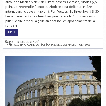
EN
autour de Nicolas Maleki de Lutèce échecs. Ce matin, Nicolas (2,5
LIVE
points/3) reprend le flambeau tricolore pour défier un maître
À
9H30
international croate en table 16. Par Toutatis ! Le Direct Live à 9h30
Les appariements des frenchies pour la ronde 4 Pour en savoir
plus : Le site officiel La grille américaine Les appariements de la
ronde 4
LE
LIRE
23ÈME
TOURNOI
D’ÉCHECS
POSTED IN:
NON CLASSÉ
DE
TAGGED:
CROATIE
,
LUTÈCE ÉCHECS
,
NICOLAS MALEKI
,
PULA 2009
PULA:
LA
RONDE
4
EN
LIVE
À
9H30