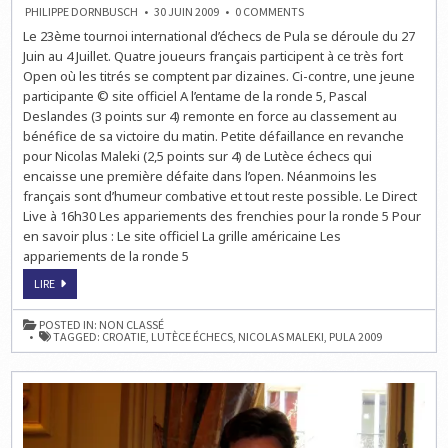
ON
PHILIPPE DORNBUSCH
30 JUIN 2009
0 COMMENTS
LE
Le 23ème tournoi international d’échecs de Pula se déroule du 27
23ÈME
TOURNOI
Juin au 4 Juillet. Quatre joueurs français participent à ce très fort
D’ÉCHECS
DE
Open où les titrés se comptent par dizaines. Ci-contre, une jeune
PULA:
participante © site officiel A l’entame de la ronde 5, Pascal
LA
RONDE
Deslandes (3 points sur 4) remonte en force au classement au
5
EN
bénéfice de sa victoire du matin. Petite défaillance en revanche
LIVE
pour Nicolas Maleki (2,5 points sur 4) de Lutèce échecs qui
À
16H30
encaisse une première défaite dans l’open. Néanmoins les
français sont d’humeur combative et tout reste possible. Le Direct
Live à 16h30 Les appariements des frenchies pour la ronde 5 Pour
en savoir plus : Le site officiel La grille américaine Les
appariements de la ronde 5
LE
LIRE
23ÈME
TOURNOI
D’ÉCHECS
POSTED IN:
NON CLASSÉ
DE
TAGGED:
CROATIE
,
LUTÈCE ÉCHECS
,
NICOLAS MALEKI
,
PULA 2009
PULA:
LA
RONDE
5
EN
LIVE
À
16H30