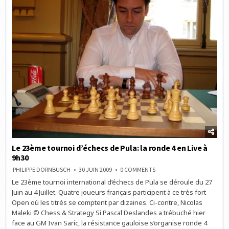
Le 23ème tournoi d’échecs de Pula: la ronde 4 en Live à
9h30
ON
PHILIPPE DORNBUSCH
30 JUIN 2009
0 COMMENTS
LE
Le 23ème tournoi international d’échecs de Pula se déroule du 27
23ÈME
TOURNOI
Juin au 4 Juillet. Quatre joueurs français participent à ce très fort
D’ÉCHECS
DE
Open où les titrés se comptent par dizaines. Ci-contre, Nicolas
PULA:
Maleki © Chess & Strategy Si Pascal Deslandes a trébuché hier
LA
RONDE
face au GM Ivan Saric, la résistance gauloise s’organise ronde 4
4