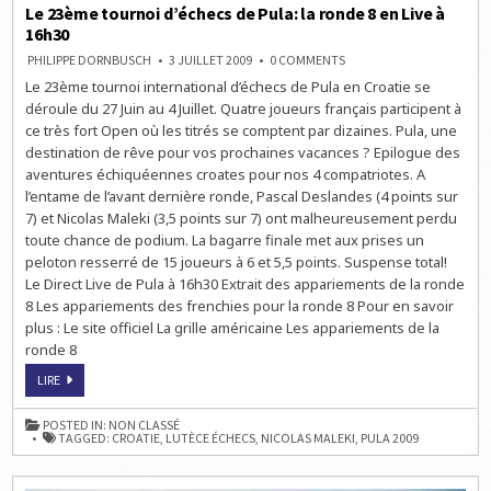
Le 23ème tournoi d’échecs de Pula: la ronde 8 en Live à
16h30
ON
PHILIPPE DORNBUSCH
3 JUILLET 2009
0 COMMENTS
LE
Le 23ème tournoi international d’échecs de Pula en Croatie se
23ÈME
TOURNOI
déroule du 27 Juin au 4 Juillet. Quatre joueurs français participent à
D’ÉCHECS
DE
ce très fort Open où les titrés se comptent par dizaines. Pula, une
PULA:
destination de rêve pour vos prochaines vacances ? Epilogue des
LA
RONDE
aventures échiquéennes croates pour nos 4 compatriotes. A
8
EN
l’entame de l’avant dernière ronde, Pascal Deslandes (4 points sur
LIVE
7) et Nicolas Maleki (3,5 points sur 7) ont malheureusement perdu
À
16H30
toute chance de podium. La bagarre finale met aux prises un
peloton resserré de 15 joueurs à 6 et 5,5 points. Suspense total!
Le Direct Live de Pula à 16h30 Extrait des appariements de la ronde
8 Les appariements des frenchies pour la ronde 8 Pour en savoir
plus : Le site officiel La grille américaine Les appariements de la
ronde 8
LE
LIRE
23ÈME
TOURNOI
D’ÉCHECS
POSTED IN:
NON CLASSÉ
DE
TAGGED:
CROATIE
,
LUTÈCE ÉCHECS
,
NICOLAS MALEKI
,
PULA 2009
PULA:
LA
RONDE
8