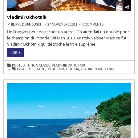
Vladimir Okhotnik
ON
PHILIPPE DORNBUSCH
27 NOVEMBRE 2011
0 COMMENTS
VLADIMIR
Un Français peut en cacher un autre ! On attendait un doublé pour
OKHOTNIK
le champion du monde vétéran 2010, Anatoly Vaisser. Mais ce fut
Vladimir Okhotnik qui décroche le titre suprême.
VLADIMIR
LIRE
OKHOTNIK
POSTED IN:
NON CLASSÉ
,
VLADIMIR OKHOTNIK
TAGGED:
CROATIE
,
OKHOTNIK
,
OPATIJA
,
VLADIMIR OKHOTNIK