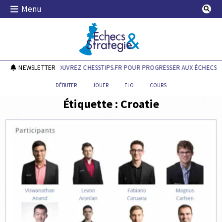
Skip
Menu
to
content
Echecs & Stratégie
NEWSLETTER
DÉCOUVREZ CHESSTIPS.FR POUR PROGRESSER AUX ÉCHECS !
DÉBUTER
JOUER
ELO
COURS
Étiquette :
Croatie