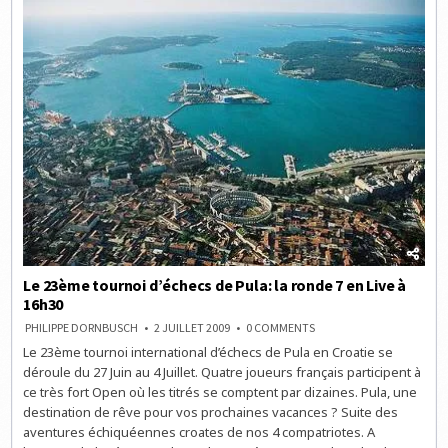
EN
LIVE
À
16H30
Le 23ème tournoi d’échecs de Pula: la ronde 7 en Live à
16h30
ON
PHILIPPE DORNBUSCH
2 JUILLET 2009
0 COMMENTS
LE
Le 23ème tournoi international d’échecs de Pula en Croatie se
23ÈME
TOURNOI
déroule du 27 Juin au 4 Juillet. Quatre joueurs français participent à
D’ÉCHECS
DE
ce très fort Open où les titrés se comptent par dizaines. Pula, une
PULA:
destination de rêve pour vos prochaines vacances ? Suite des
LA
RONDE
aventures échiquéennes croates de nos 4 compatriotes. A
7
EN