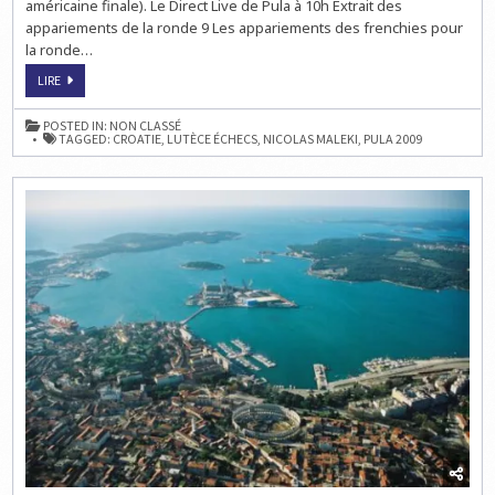
américaine finale). Le Direct Live de Pula à 10h Extrait des
appariements de la ronde 9 Les appariements des frenchies pour
la ronde…
TOURNOI
LIRE
INTERNATIONAL
D’ÉCHECS
DE
POSTED IN:
NON CLASSÉ
PULA
TAGGED:
CROATIE
,
LUTÈCE ÉCHECS
,
NICOLAS MALEKI
,
PULA 2009
:
LE
FINISH
EN
LIVE
À
10H