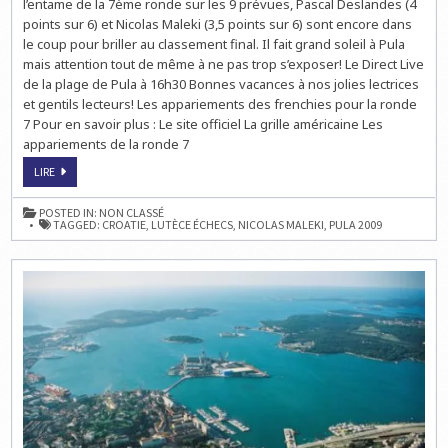
l’entame de la 7ème ronde sur les 9 prévues, Pascal Deslandes (4
LIVE
points sur 6) et Nicolas Maleki (3,5 points sur 6) sont encore dans
À
16H30
le coup pour briller au classement final. Il fait grand soleil à Pula
mais attention tout de même à ne pas trop s’exposer! Le Direct Live
de la plage de Pula à 16h30 Bonnes vacances à nos jolies lectrices
et gentils lecteurs! Les appariements des frenchies pour la ronde
7 Pour en savoir plus : Le site officiel La grille américaine Les
appariements de la ronde 7
LE
LIRE
23ÈME
TOURNOI
D’ÉCHECS
POSTED IN:
NON CLASSÉ
DE
TAGGED:
CROATIE
,
LUTÈCE ÉCHECS
,
NICOLAS MALEKI
,
PULA 2009
PULA:
LA
RONDE
7
EN
LIVE
À
16H30