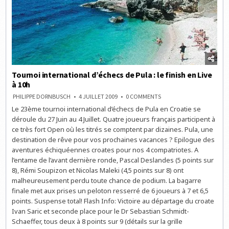
Tournoi international d’échecs de Pula : le finish en Live
à 10h
ON
PHILIPPE DORNBUSCH
4 JUILLET 2009
0 COMMENTS
TOURNOI
Le 23ème tournoi international d’échecs de Pula en Croatie se
INTERNATIONAL
D’ÉCHECS
déroule du 27 Juin au 4 Juillet. Quatre joueurs français participent à
DE
PULA
ce très fort Open où les titrés se comptent par dizaines. Pula, une
:
destination de rêve pour vos prochaines vacances ? Epilogue des
LE
FINISH
aventures échiquéennes croates pour nos 4 compatriotes. A
EN
LIVE
l’entame de l’avant dernière ronde, Pascal Deslandes (5 points sur
À
8), Rémi Soupizon et Nicolas Maleki (4,5 points sur 8) ont
10H
malheureusement perdu toute chance de podium. La bagarre
finale met aux prises un peloton resserré de 6 joueurs à 7 et 6,5
points. Suspense total! Flash Info: Victoire au départage du croate
Ivan Saric et seconde place pour le Dr Sebastian Schmidt-
Schaeffer, tous deux à 8 points sur 9 (détails sur la grille