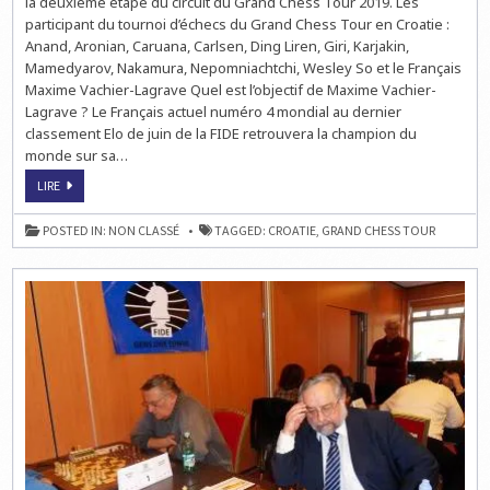
la deuxième étape du circuit du Grand Chess Tour 2019. Les
participant du tournoi d’échecs du Grand Chess Tour en Croatie :
Anand, Aronian, Caruana, Carlsen, Ding Liren, Giri, Karjakin,
Mamedyarov, Nakamura, Nepomniachtchi, Wesley So et le Français
Maxime Vachier-Lagrave Quel est l’objectif de Maxime Vachier-
Lagrave ? Le Français actuel numéro 4 mondial au dernier
classement Elo de juin de la FIDE retrouvera la champion du
monde sur sa…
MAXIME
LIRE
VACHIER-
LAGRAVE
EN
POSTED IN:
NON CLASSÉ
TAGGED:
CROATIE
,
GRAND CHESS TOUR
CROATIE
AU
GRAND
CHESS
TOUR