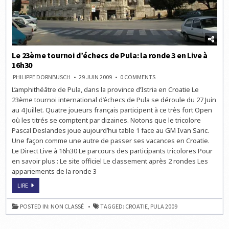
Le 23ème tournoi d’échecs de Pula: la ronde 3 en Live à
16h30
ON
PHILIPPE DORNBUSCH
29 JUIN 2009
0 COMMENTS
LE
L’amphithéâtre de Pula, dans la province d’Istria en Croatie Le
23ÈME
TOURNOI
23ème tournoi international d’échecs de Pula se déroule du 27 Juin
D’ÉCHECS
DE
au 4 Juillet. Quatre joueurs français participent à ce très fort Open
PULA:
où les titrés se comptent par dizaines. Notons que le tricolore
LA
RONDE
Pascal Deslandes joue aujourd’hui table 1 face au GM Ivan Saric.
3
EN
Une façon comme une autre de passer ses vacances en Croatie.
LIVE
Le Direct Live à 16h30 Le parcours des participants tricolores Pour
À
16H30
en savoir plus : Le site officiel Le classement après 2 rondes Les
appariements de la ronde 3
LE
LIRE
23ÈME
TOURNOI
D’ÉCHECS
POSTED IN:
NON CLASSÉ
TAGGED:
CROATIE
,
PULA 2009
DE
PULA:
LA
RONDE