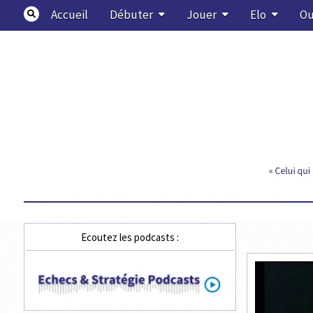
Skip
Accueil
Débuter
Jouer
Elo
Ou
to
content
Echecs & Stratégie
Ecoutez les podcasts :