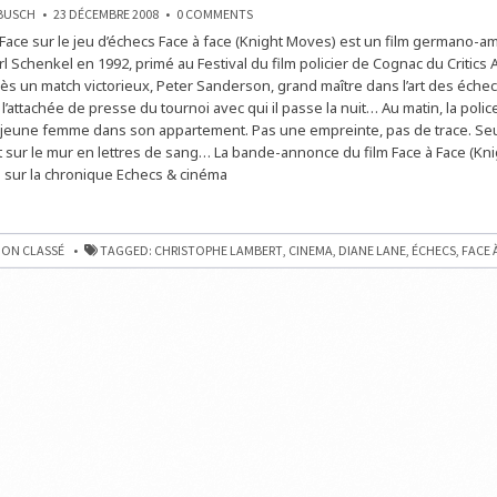
ON
NBUSCH
23 DÉCEMBRE 2008
0 COMMENTS
ECHECS
à Face sur le jeu d’échecs Face à face (Knight Moves) est un film germano-am
&
CINÉMA
rl Schenkel en 1992, primé au Festival du film policier de Cognac du Critics 
:
FACE
près un match victorieux, Peter Sanderson, grand maître dans l’art des échec
À
’attachée de presse du tournoi avec qui il passe la nuit… Au matin, la poli
FACE
DE
 jeune femme dans son appartement. Pas une empreinte, pas de trace. Seul
CARL
SCHENKEL
 sur le mur en lettres de sang… La bande-annonce du film Face à Face (Kn
s sur la chronique Echecs & cinéma
ON CLASSÉ
TAGGED:
CHRISTOPHE LAMBERT
,
CINEMA
,
DIANE LANE
,
ÉCHECS
,
FACE 
L