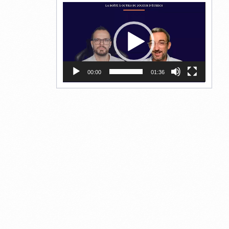
Lecteur
vidéo
00:00
01:36