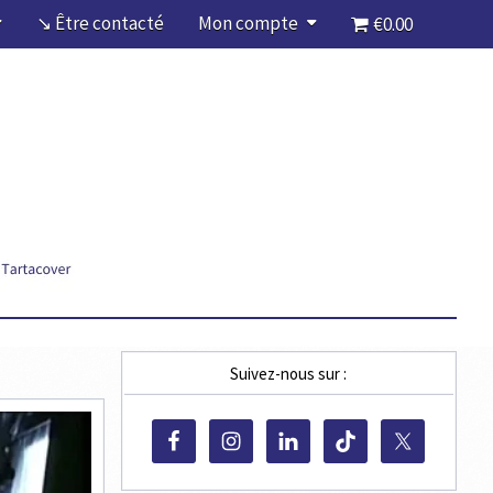
↘ Être contacté
Mon compte
€0.00
Suivez-nous sur :