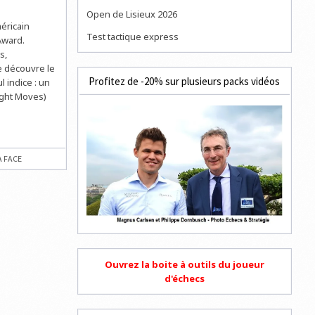
Open de Lisieux 2026
éricain
Test tactique express
Award.
s,
ce découvre le
Profitez de -20% sur plusieurs packs vidéos
 indice : un
ight Moves)
À FACE
Ouvrez la boite à outils du joueur
d'échecs