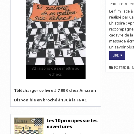
PHILIPPE DOR
Le film Face 
réalisé par Ca
L’histoire : A
raccompagne l
cadavre de la
message écrit
En savoir plu
ECHECS
LIRE
&
CINÉMA
:
POSTED IN:
N
32 raisons de se mettre au
FACE
À
échecs
FACE
DE
CARL
SCHENKE
Télécharger ce livre à 7,99 € chez Amazon
Disponible en broché à 13€ à la FNAC
Les 10 principes sur les
180
ouvertures