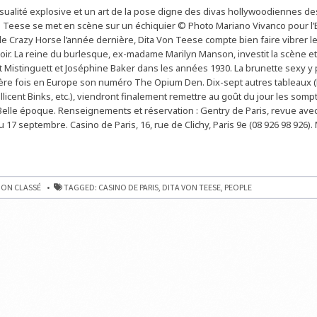
DITA
ualité explosive et un art de la pose digne des divas hollywoodiennes d
VON
TEESE
n Teese se met en scène sur un échiquier © Photo Mariano Vivanco pour l
AU
CASINO
 le Crazy Horse l’année dernière, Dita Von Teese compte bien faire vibrer l
DE
soir. La reine du burlesque, ex-madame Marilyn Manson, investit la scène et
PARIS
À
 Mistinguett et Joséphine Baker dans les années 1930. La brunette sexy y
PARTIR
DE
ère fois en Europe son numéro The Opium Den. Dix-sept autres tableaux (
CE
illicent Binks, etc.), viendront finalement remettre au goût du jour les som
SOIR
Belle époque. Renseignements et réservation : Gentry de Paris, revue avec
 17 septembre. Casino de Paris, 16, rue de Clichy, Paris 9e (08 926 98 926). 
ON CLASSÉ
TAGGED:
CASINO DE PARIS
,
DITA VON TEESE
,
PEOPLE