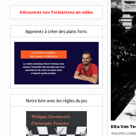
Découvrez nos formations en vidéo
Apprenez à créer des plans forts
Notre livre avec les règles du jeu
Dita Von Tee
PHILIPPE DOR