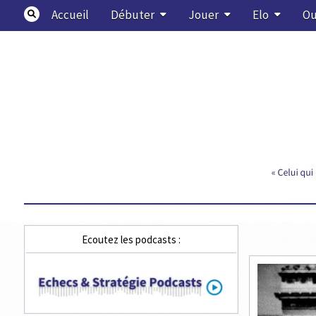
Skip
Accueil
Débuter
Jouer
Elo
Ou
to
content
Echecs & Stratégie
Ecoutez les podcasts :