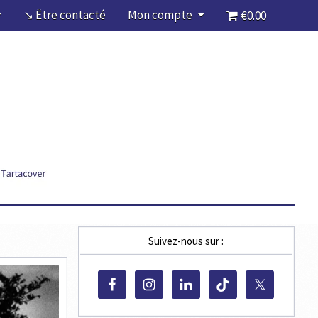
↘ Être contacté
Mon compte
€0.00
Suivez-nous sur :