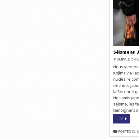
Séisme au J
PHILIPPE DOR
Nous venons d
Kojima via Fac
nucléaire cont
d’échecs japo
la Seconde gu
Nos amis japo
séisme, les t
témoignent de
SÉISME
LIRE
AU
JAPON
:
POSTED IN:
N
NOS
AMIS