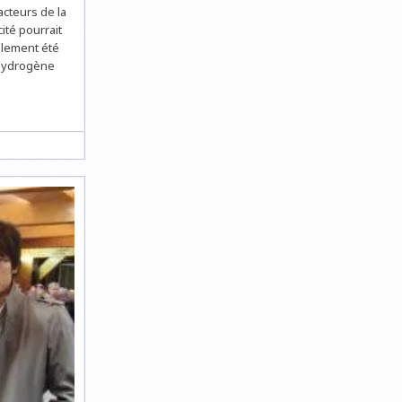
acteurs de la
ité pourrait
alement été
l’hydrogène