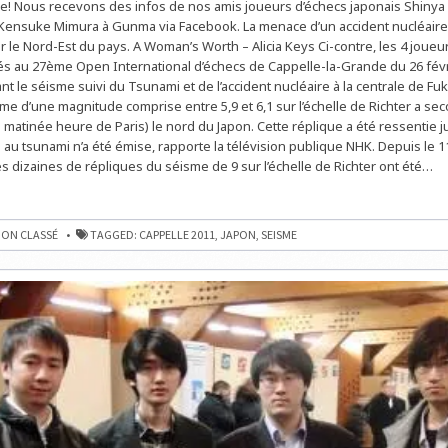
de! Nous recevons des infos de nos amis joueurs d’échecs japonais Shinya
AU
JAPON
Kensuke Mimura à Gunma via Facebook. La menace d’un accident nucléaire
:
UN
ur le Nord-Est du pays. A Woman’s Worth – Alicia Keys Ci-contre, les 4 joueu
NOUVEAU
tés au 27ème Open International d’échecs de Cappelle-la-Grande du 26 févr
SÉISME
!
nt le séisme suivi du Tsunami et de l’accident nucléaire à la centrale de F
e d’une magnitude comprise entre 5,9 et 6,1 sur l’échelle de Richter a se
e matinée heure de Paris) le nord du Japon. Cette réplique a été ressentie 
 au tsunami n’a été émise, rapporte la télévision publique NHK. Depuis le 1
es dizaines de répliques du séisme de 9 sur l’échelle de Richter ont été…
ON CLASSÉ
TAGGED:
CAPPELLE 2011
,
JAPON
,
SEISME