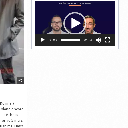
Lecteur
vidéo
00:00
01:36
 Kojima à
 plane encore
rs d’échecs
ier au 5 mars
kushima. Flash