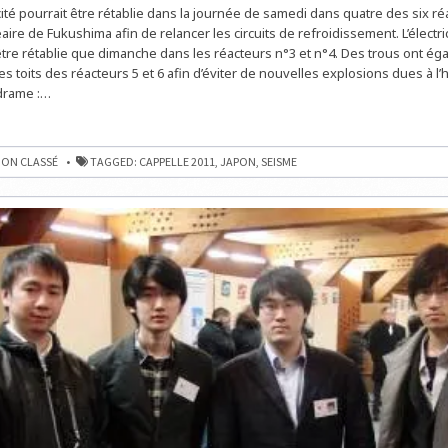
!
ricité pourrait être rétablie dans la journée de samedi dans quatre des six ré
aire de Fukushima afin de relancer les circuits de refroidissement. L’électric
tre rétablie que dimanche dans les réacteurs n°3 et n°4. Des trous ont ég
es toits des réacteurs 5 et 6 afin d’éviter de nouvelles explosions dues à 
drame :…
ON CLASSÉ
TAGGED:
CAPPELLE 2011
,
JAPON
,
SEISME