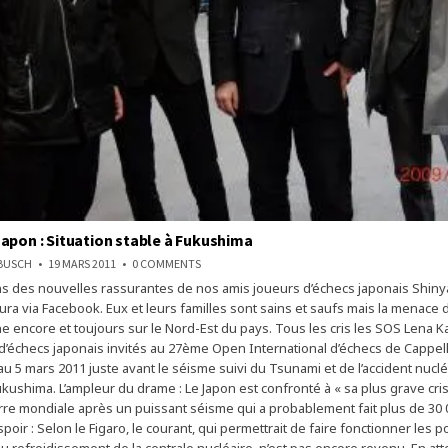
apon : Situation stable à Fukushima
ON
NBUSCH
19 MARS 2011
0 COMMENTS
SÉISME
 des nouvelles rassurantes de nos amis joueurs d’échecs japonais Shinya
AU
JAPON
a via Facebook. Eux et leurs familles sont sains et saufs mais la menace d
:
SITUATION
ne encore et toujours sur le Nord-Est du pays. Tous les cris les SOS Lena K
STABLE
 d’échecs japonais invités au 27ème Open International d’échecs de Cappe
À
FUKUSHIMA
au 5 mars 2011 juste avant le séisme suivi du Tsunami et de l’accident nucléa
ukushima. L’ampleur du drame : Le Japon est confronté à « sa plus grave cris
e mondiale après un puissant séisme qui a probablement fait plus de 30 
poir : Selon le Figaro, le courant, qui permettrait de faire fonctionner les
u refroidissement de la centrale nucléaire, n’est pas encore revenu. En att