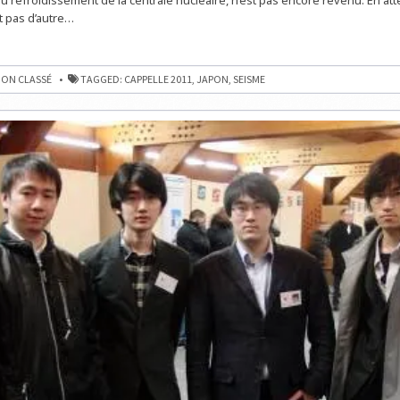
t pas d’autre…
ON CLASSÉ
TAGGED:
CAPPELLE 2011
,
JAPON
,
SEISME
N
MA