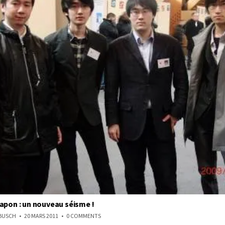
apon : un nouveau séisme !
ON
NBUSCH
20 MARS 2011
0 COMMENTS
ECHECS