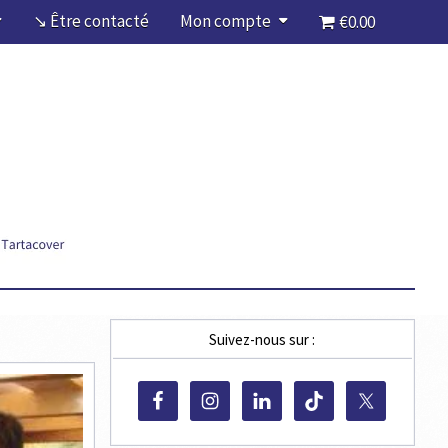
↘ Être contacté
Mon compte
€0.00
Suivez-nous sur :