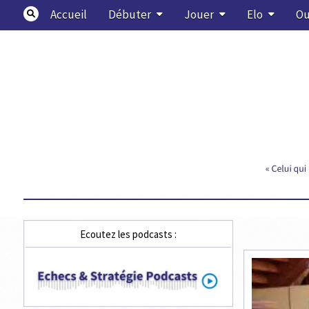
Skip
Accueil
Débuter
Jouer
Elo
Ou
to
content
Echecs & Stratégie
Ecoutez les podcasts :