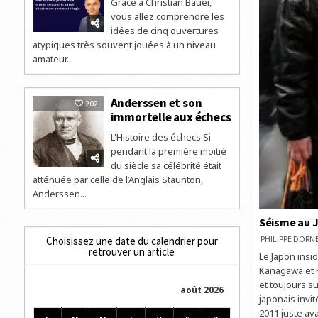
Grâce à Christian Bauer,
vous allez comprendre les
idées de cinq ouvertures
atypiques très souvent jouées à un niveau
amateur...
Anderssen et son
202
immortelle aux échecs
L'Histoire des échecs Si
pendant la première moitié
du siècle sa célébrité était
atténuée par celle de l’Anglais Staunton,
Anderssen...
Séisme au Ja
PHILIPPE DOR
Choisissez une date du calendrier pour
retrouver un article
Le Japon insi
Kanagawa et 
et toujours s
août 2026
japonais invi
2011 juste ava