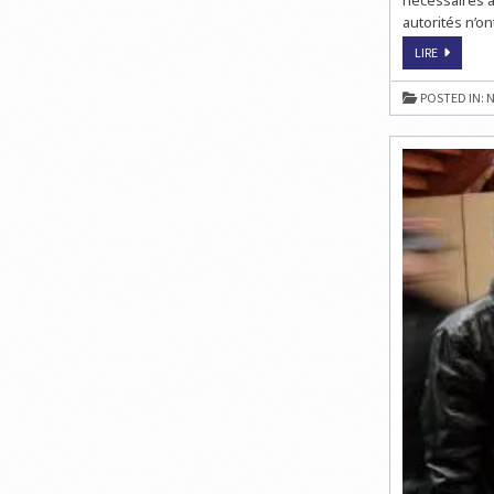
autorités n’on
SÉISME
LIRE
AU
JAPON
:
POSTED IN:
N
SITUATIO
STABLE
À
FUKUSHI