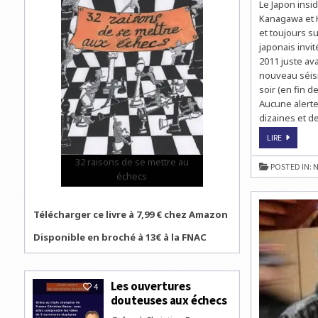
Le Japon insi
Kanagawa et 
et toujours s
japonais invi
2011 juste ava
nouveau séism
soir (en fin d
Aucune alerte
dizaines et d
ECHECS
LIRE
AU
JAPON
32 raisons de se mettre au
:
POSTED IN:
N
UN
échecs
NOUVEAU
SÉISME
!
Télécharger ce livre à 7,99 € chez Amazon
Disponible en broché à 13€ à la FNAC
Les ouvertures
4
douteuses aux échecs