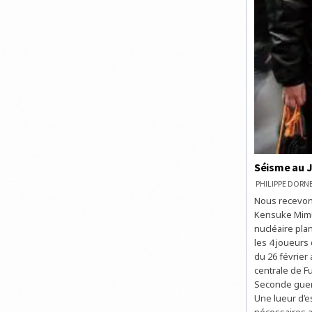
Séisme au J
PHILIPPE DOR
Nous recevons
Kensuke Mimur
nucléaire pla
les 4 joueurs
du 26 février 
centrale de F
Seconde guerr
Une lueur d’es
nécessaires a