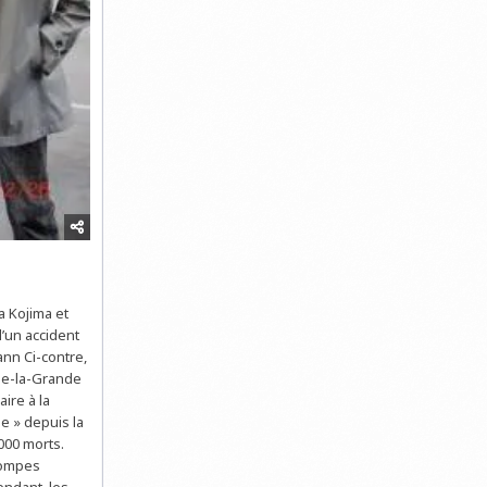
 Kojima et
’un accident
ann Ci-contre,
lle-la-Grande
ire à la
e » depuis la
000 morts.
 pompes
endant, les