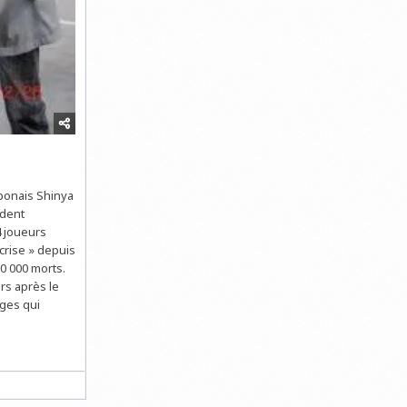
ponais Shinya
ident
4 joueurs
crise » depuis
0 000 morts.
rs après le
ages qui