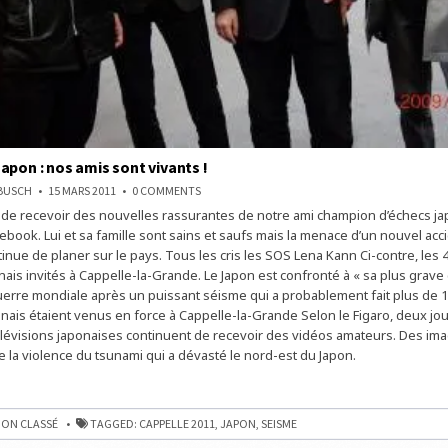
apon : nos amis sont vivants !
ON
NBUSCH
15 MARS 2011
0 COMMENTS
SÉISME
e recevoir des nouvelles rassurantes de notre ami champion d’échecs ja
AU
JAPON
ebook. Lui et sa famille sont sains et saufs mais la menace d’un nouvel acc
:
NOS
inue de planer sur le pays. Tous les cris les SOS Lena Kann Ci-contre, les 
AMIS
nais invités à Cappelle-la-Grande. Le Japon est confronté à « sa plus grave 
SONT
VIVANTS
erre mondiale après un puissant séisme qui a probablement fait plus de 1
!
nais étaient venus en force à Cappelle-la-Grande Selon le Figaro, deux jou
élévisions japonaises continuent de recevoir des vidéos amateurs. Des im
 la violence du tsunami qui a dévasté le nord-est du Japon.
ON CLASSÉ
TAGGED:
CAPPELLE 2011
,
JAPON
,
SEISME