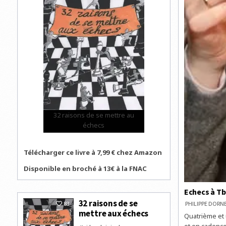
32 raisons de se mettre au
échecs
Télécharger ce livre à 7,99 € chez Amazon
Disponible en broché à 13€ à la FNAC
Echecs à Tb
32 raisons de se
83
PHILIPPE DOR
mettre aux échecs
Quatrième et 
et en cadence