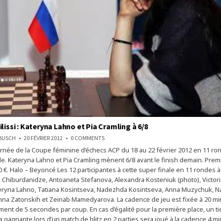
lissi : Kateryna Lahno et Pia Cramling à 6/8
ON
NBUSCH
20 FÉVRIER 2012
0 COMMENTS
ECHECS
rnée de la Coupe féminine d’échecs ACP du 18 au 22 février 2012 en 11 ron
À
TBILISSI
e. Kateryna Lahno et Pia Cramling mènent 6/8 avant le finish demain. Premi
:
KATERYNA
0 €. Halo – Beyoncé Les 12 participantes à cette super finale en 11 rondes à 
LAHNO
 Chiburdanidze, Antoaneta Stefanova, Alexandra Kosteniuk (photo), Victoria
ET
PIA
eryna Lahno, Tatiana Kosintseva, Nadezhda Kosintseva, Anna Muzychuk, N
CRAMLING
À
na Zatonskih et Zeinab Mamedyarova. La cadence de jeu est fixée à 20 m
6/8
ment de 5 secondes par coup. En cas d’égalité pour la première place, un t
a gagnante lors d’un match de blitz en 2 parties sera joué à la cadence 4 m