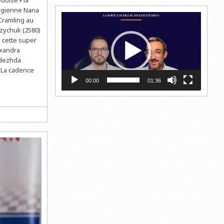
éorgienne Nana
Lecteur
 Cramling au
vidéo
uzychuk (2580)
à cette super
exandra
adezhda
 La cadence
00:00
01:36