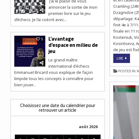
J'ai le plaisir de vous
Cramling (249
annoncer la sortie de mon
Dzagnidze (253
premier livre sur le jeu
départage. Ka
d’échecs. Je l’ai coécrit avec...
finit 4e à 7/1
finale en 11 
Kosteniuk, Vi
L’avantage
5
Kosintseva, 
d’espace en milieu de
de jeu est fi
jeu
ECHECS
LIRE
Le grand maître
À
TBILISSI
international d'échecs
:
POSTED IN:
N
Emmanuel Bricard vous explique de façon
NANA
DZAGNID
limpide tous les concepts à connaître pour
L’EMPORT
À
bien jouer...
8/11
Choisissez une date du calendrier pour
retrouver un article
août 2026