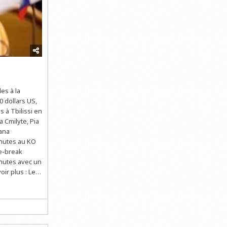
es à la
 dollars US,
s à Tbilissi en
 Cmilyte, Pia
ana
inutes au KO
ie-break
inutes avec un
oir plus : Le…