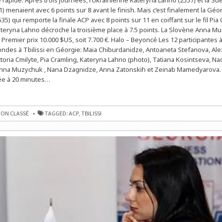
:
NANA
1) menaient avec 6 points sur 8 avant le finish. Mais c’est finalement la G
DZAGNIDZE
5) qui remporte la finale ACP avec 8 points sur 11 en coiffant sur le fil Pia
L’EMPORTE
À
teryna Lahno décroche la troisième place à 7.5 points. La Slovène Anna M
8/11
1. Premier prix 10.000 $US, soit 7.700 €. Halo – Beyoncé Les 12 participantes 
rondes à Tbilissi en Géorgie: Maia Chiburdanidze, Antoaneta Stefanova, Al
ctoria Cmilyte, Pia Cramling, Kateryna Lahno (photo), Tatiana Kosintseva, N
Anna Muzychuk , Nana Dzagnidze, Anna Zatonskih et Zeinab Mamedyarova.
xée à 20 minutes…
ON CLASSÉ
TAGGED:
ACP
,
TBILISSI
ZE
E