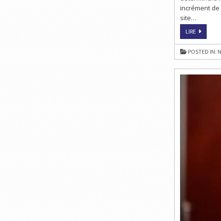
incrément de 2
site…
ECHECS
LIRE
À
TBILISSI
:
POSTED IN:
N
KATERYNA
LAHNO
ET
PIA
CRAMLIN
À
6/8