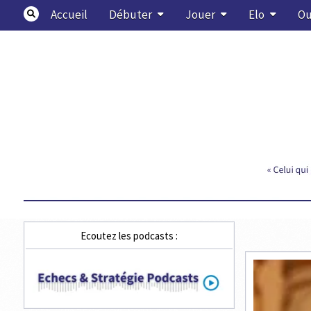
Skip
Accueil
Débuter
Jouer
Elo
Ou
to
content
Echecs & Stratégie
Ecoutez les podcasts :