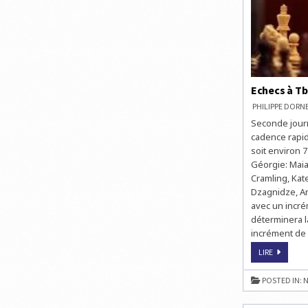
Echecs à Tbi
PHILIPPE DOR
Seconde journ
cadence rapid
soit environ 7
Géorgie: Maia
Cramling, Kat
Dzagnidze, An
avec un incré
déterminera l
incrément de 2
ECHECS
LIRE
À
TBILISSI
:
POSTED IN:
N
LA
FINALE
DE