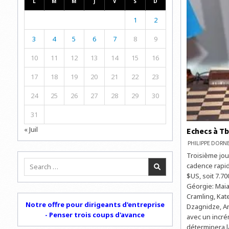
L
M
M
J
V
S
D
1
2
3
4
5
6
7
8
9
10
11
12
13
14
15
16
17
18
19
20
21
22
23
24
25
26
27
28
29
30
31
« Juil
Echecs à Tbi
PHILIPPE DOR
Troisième jou
Search
cadence rapid
for:
$US, soit 7.70
Géorgie: Maia
Cramling, Kat
Notre offre pour dirigeants d'entreprise
Dzagnidze, An
- Penser trois coups d'avance
avec un incré
déterminera l