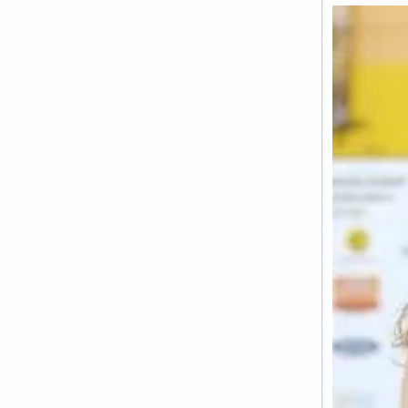
LA
COUPE
ACP
À
12H