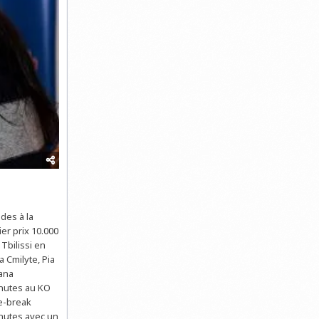
des à la
er prix 10.000
Tbilissi en
 Cmilyte, Pia
ana
inutes au KO
ie-break
inutes avec un