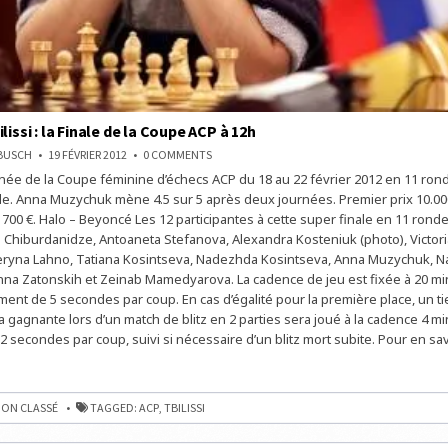
lissi : la Finale de la Coupe ACP à 12h
ON
NBUSCH
19 FÉVRIER 2012
0 COMMENTS
ECHECS
ée de la Coupe féminine d’échecs ACP du 18 au 22 février 2012 en 11 rond
À
TBILISSI
e. Anna Muzychuk mène 4.5 sur 5 après deux journées. Premier prix 10.000
:
LA
 700 €. Halo – Beyoncé Les 12 participantes à cette super finale en 11 ronde
FINALE
 Chiburdanidze, Antoaneta Stefanova, Alexandra Kosteniuk (photo), Victoria
DE
LA
eryna Lahno, Tatiana Kosintseva, Nadezhda Kosintseva, Anna Muzychuk, N
COUPE
ACP
na Zatonskih et Zeinab Mamedyarova. La cadence de jeu est fixée à 20 m
À
ment de 5 secondes par coup. En cas d’égalité pour la première place, un t
12H
a gagnante lors d’un match de blitz en 2 parties sera joué à la cadence 4 m
 secondes par coup, suivi si nécessaire d’un blitz mort subite. Pour en sav
ON CLASSÉ
TAGGED:
ACP
,
TBILISSI