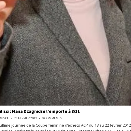
ilissi : Nana Dzagnidze l’emporte à 8/11
ON
NBUSCH
21 FÉVRIER 2012
0 COMMENTS
ECHECS
ultime journée de la Coupe féminine d’échecs ACP du 18 au 22 février 201
À
TBILISSI
 rapide. Après trois journées, l’Ukrainienne Kateryna Lahno (2557) et la Su