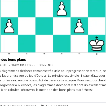
 des bons plans
ON
NBUSCH
9 NOVEMBRE 2025
0 COMMENTS
LA
diagrammes d’échecs et mat est très utile pour progresser en tactique, ce
MÉTHODE
DES
 l’apprentissage du jeu d’échecs. Le principe est simple : il s’agit d’attaquer 
BONS
PLANS
 lui laissant aucune possibilité de parer cette attaque. Pour ceux qui cher
rogresser aux échecs, les diagrammes d’échec et mat sont un excellent 
 bien calculer. Découvrez la méthode des bons plans aux échecs !
E
XERCICE TACTIQUE
,
TACTIQUE
TAGGED:
TACTIQUE