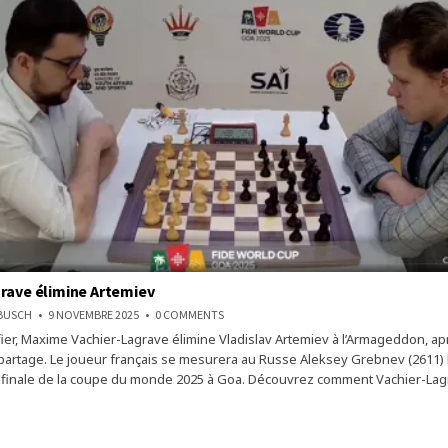
rave élimine Artemiev
ON
NBUSCH
9 NOVEMBRE 2025
0 COMMENTS
VACHIER-
fier, Maxime Vachier-Lagrave élimine Vladislav Artemiev à l’Armageddon, ap
LAGRAVE
ÉLIMINE
partage. Le joueur français se mesurera au Russe Aleksey Grebnev (2611) 
ARTEMIEV
 finale de la coupe du monde 2025 à Goa. Découvrez comment Vachier-Lag