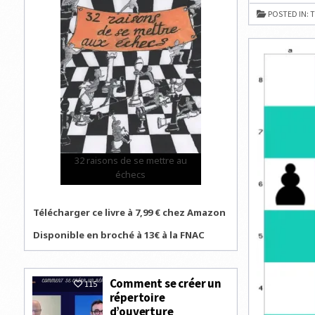
ÉLIMINE
ARTEMIEV
POSTED IN:
T
32 raisons de se mettre au
échecs
Télécharger ce livre à 7,99 € chez Amazon
Disponible en broché à 13€ à la FNAC
Comment se créer un
115
répertoire
d’ouverture