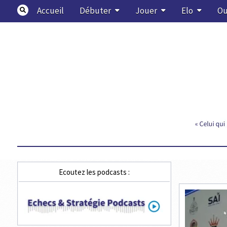
Skip
Accueil
Débuter
Jouer
Elo
Ou
to
content
Echecs & Stratégie
Ecoutez les podcasts :