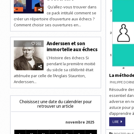
Qu'allez-vous trouver dans
ce pack intitulé comment se
créer un répertoire d'ouverture aux échecs ?
Comment choisir ses ouvertures en...
Anderssen et son
202
immortelle aux échecs
L'Histoire des échecs Si
pendant la première moitié
du siècle sa célébrité était
La méthode
atténuée par celle de l’Anglais Staunton,
Anderssen...
PHILIPPE DOR
Résoudre des 
essentiel dans
Choisissez une date du calendrier pour
adverse en ne
retrouver un article
astuce pour p
d’apprendre à
LA
LIRE
novembre 2025
MÉTHOD
DES
BONS
POSTED IN:
E