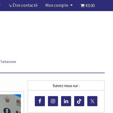
↘ Être contacté
Mon compte
€0.00
Suivez-nous sur :