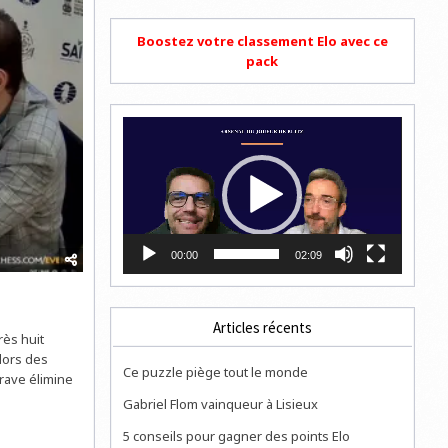
Boostez votre classement Elo avec ce
pack
Lecteur
vidéo
00:00
02:09
Articles récents
rès huit
lors des
Ce puzzle piège tout le monde
rave élimine
Gabriel Flom vainqueur à Lisieux
5 conseils pour gagner des points Elo