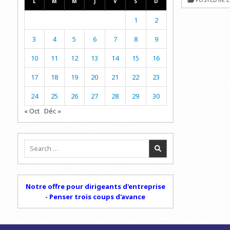
L
M
M
J
V
S
D
PLANS
1
2
3
4
5
6
7
8
9
10
11
12
13
14
15
16
17
18
19
20
21
22
23
24
25
26
27
28
29
30
« Oct
Déc »
Search
for:
Notre offre pour dirigeants d'entreprise
- Penser trois coups d'avance