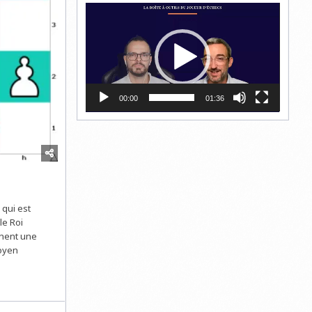
Lecteur
vidéo
00:00
01:36
 qui est
le Roi
chent une
moyen