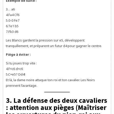
Exemple de suite :
3… a6
4.Fa4 Cf6
5.0-0 Fe7
6.Te1 b5
7.Fb3 d6
Les Blancs gardent la pression sur e5, développent
tranquillement, et préparent un futur d4 pour gagner le centre.
Piège à éviter :
Si tu joues trop vite :
4.F×c6 d×c6
5.C×e5? Dd4!
Et là, la dame noire attaque ton roi et ton cavalier. Les Noirs
prennent l’avantage.
3. La défense des deux cavaliers
: attention aux pièges (Maîtriser