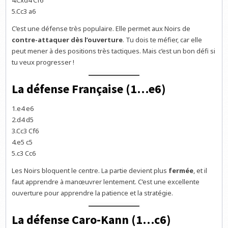
4.Cxd4 Cf6
5.Cc3 a6
C’est une défense très populaire. Elle permet aux Noirs de
contre-attaquer dès l’ouverture
. Tu dois te méfier, car elle
peut mener à des positions très tactiques. Mais c’est un bon défi si
tu veux progresser !
La défense Française (1…e6)
1.e4 e6
2.d4 d5
3.Cc3 Cf6
4.e5 c5
5.c3 Cc6
Les Noirs bloquent le centre. La partie devient plus
fermée
, et il
faut apprendre à manœuvrer lentement. C’est une excellente
ouverture pour apprendre la patience et la stratégie.
La défense Caro-Kann (1…c6)