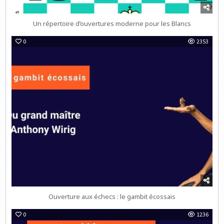
Un répertoire d’ouvertures moderne pour les Blancs
0
2353
Ouverture aux échecs : le gambit écossais
0
1236