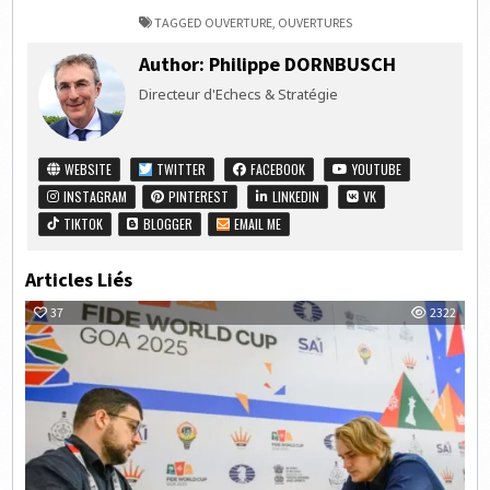
TAGGED
OUVERTURE
,
OUVERTURES
Author:
Philippe DORNBUSCH
Directeur d'Echecs & Stratégie
WEBSITE
TWITTER
FACEBOOK
YOUTUBE
INSTAGRAM
PINTEREST
LINKEDIN
VK
TIKTOK
BLOGGER
EMAIL ME
Articles Liés
37
2322