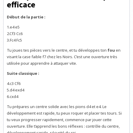
efficace
Début de la partie :
1.e4 e5
2.Cf3 Cc6
3.Fc4 Fc5
Tu joues tes pièces vers le centre, et tu développes ton
fou
en
visant la case faible f7 chez les Noirs. C’est une ouverture très
utilisée pour apprendre à attaquer vite.
Suite classique :
4.c3 Cf6
5.d4 exd4
6.cxd4
Tu prépares un centre solide avec les pions d4 et e4. Le
développement est rapide, tu peux roquer et placer tes tours. Si
tu veux progresser rapidement, commence par jouer cette
ouverture. Elle t’apprend les bons réflexes : contrôle du centre,
développement rapide, sécurité du roi.