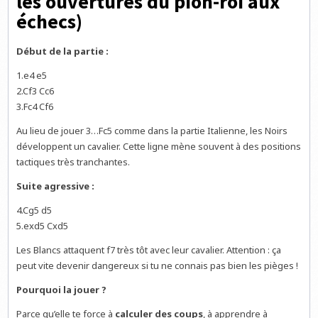
les ouvertures du pion-roi aux
échecs)
Début de la partie :
1.e4 e5
2.Cf3 Cc6
3.Fc4 Cf6
Au lieu de jouer 3…Fc5 comme dans la partie Italienne, les Noirs
développent un cavalier. Cette ligne mène souvent à des positions
tactiques très tranchantes.
Suite agressive :
4.Cg5 d5
5.exd5 Cxd5
Les Blancs attaquent f7 très tôt avec leur cavalier. Attention : ça
peut vite devenir dangereux si tu ne connais pas bien les pièges !
Pourquoi la jouer ?
Parce qu’elle te force à
calculer des coups
, à apprendre à