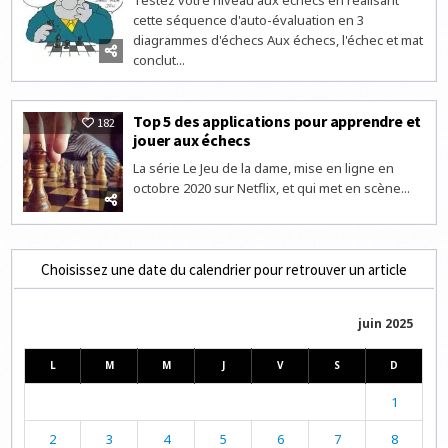
cette séquence d'auto-évaluation en 3
diagrammes d'échecs Aux échecs, l'échec et mat
conclut...
Top 5 des applications pour apprendre et
182
jouer aux échecs
La série Le Jeu de la dame, mise en ligne en
octobre 2020 sur Netflix, et qui met en scène...
Choisissez une date du calendrier pour retrouver un article
juin 2025
L
M
M
J
V
S
D
1
2
3
4
5
6
7
8