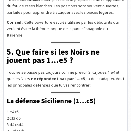
du fou de cases blanches. Les positions sont souvent ouvertes,
parfaites pour apprendre à attaquer avec les pièces légères.
Conseil :
Cette ouverture est très utilisée par les débutants qui
veulent éviter la théorie longue de la partie Espagnole ou
Italienne.
5. Que faire si les Noirs ne
jouent pas 1…e5 ?
Tout ne se passe pas toujours comme prévu ! Si tu joues 1.e4 et
que les Noirs
ne répondent pas par 1…e5
, tu dois t’adapter. Voici
les principales défenses que tu vas rencontrer :
La défense Sicilienne (1…c5)
1.e4 c5
2.Cf3 d6
3.d4 c×d4