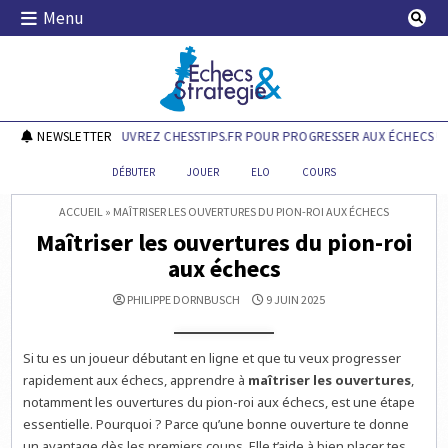
Skip
Menu
to
content
Echecs & Stratégie
NEWSLETTER
DÉCOUVREZ CHESSTIPS.FR POUR PROGRESSER AUX ÉCHECS !
DÉBUTER
JOUER
ELO
COURS
ACCUEIL
»
MAÎTRISER LES OUVERTURES DU PION-ROI AUX ÉCHECS
Maîtriser les ouvertures du pion-roi
aux échecs
PHILIPPE DORNBUSCH
9 JUIN 2025
Si tu es un joueur débutant en ligne et que tu veux progresser
rapidement aux échecs, apprendre à
maîtriser les ouvertures
,
notamment les ouvertures du pion-roi aux échecs, est une étape
essentielle. Pourquoi ? Parce qu’une bonne ouverture te donne
un avantage dès les premiers coups. Elle t’aide à bien placer tes