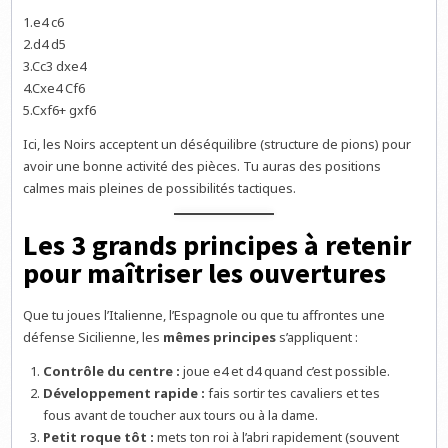
1.e4 c6
2.d4 d5
3.Cc3 dxe4
4.Cxe4 Cf6
5.Cxf6+ gxf6
Ici, les Noirs acceptent un déséquilibre (structure de pions) pour
avoir une bonne activité des pièces. Tu auras des positions
calmes mais pleines de possibilités tactiques.
Les 3 grands principes à retenir
pour maîtriser les ouvertures
Que tu joues l’Italienne, l’Espagnole ou que tu affrontes une
défense Sicilienne, les
mêmes principes
s’appliquent :
Contrôle du centre :
joue e4 et d4 quand c’est possible.
Développement rapide :
fais sortir tes cavaliers et tes
fous avant de toucher aux tours ou à la dame.
Petit roque tôt :
mets ton roi à l’abri rapidement (souvent