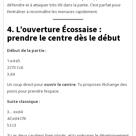
défendre et à attaquer très tôt dans la partie. C’est parfait pour
t’entraîner à reconnaître les menaces rapidement.
4. L’ouverture Écossaise :
prendre le centre dès le début
Début de la partie :
1.e4 e5
2.Cf3 Cc6
3.d4
Un coup direct pour
ouvrir le centre
. Tu proposes l’échange des
pions pour prendre l’espace.
Suite classique :
3… exd4
4.Cxd4 Cf6
5.Cc3
Tu as deux cavaliers bien placés, et tu prépares le développement