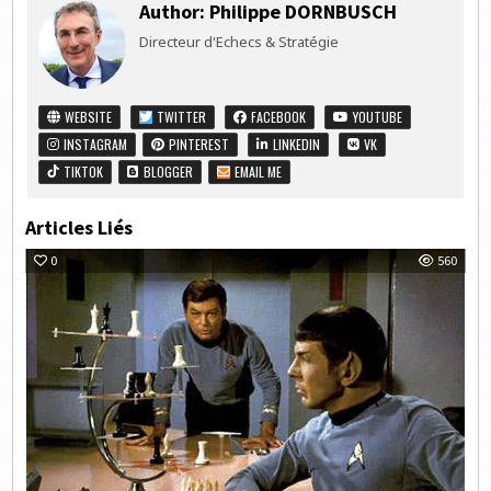
Author:
Philippe DORNBUSCH
Directeur d'Echecs & Stratégie
WEBSITE
TWITTER
FACEBOOK
YOUTUBE
INSTAGRAM
PINTEREST
LINKEDIN
VK
TIKTOK
BLOGGER
EMAIL ME
Articles Liés
0
560