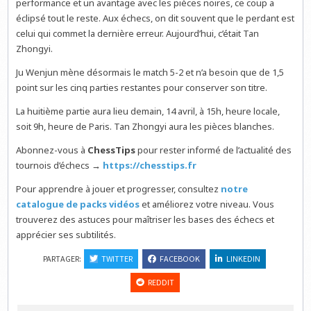
performance et un avantage avec les pièces noires, ce coup a
éclipsé tout le reste. Aux échecs, on dit souvent que le perdant est
celui qui commet la dernière erreur. Aujourd’hui, c’était Tan
Zhongyi.
Ju Wenjun mène désormais le match 5-2 et n’a besoin que de 1,5
point sur les cinq parties restantes pour conserver son titre.
La huitième partie aura lieu demain, 14 avril, à 15h, heure locale,
soit 9h, heure de Paris. Tan Zhongyi aura les pièces blanches.
Abonnez-vous à
ChessTips
pour rester informé de l’actualité des
tournois d’échecs →
https://chesstips.fr
Pour apprendre à jouer et progresser, consultez
notre
catalogue de packs vidéos
et améliorez votre niveau. Vous
trouverez des astuces pour maîtriser les bases des échecs et
apprécier ses subtilités.
PARTAGER:
TWITTER
FACEBOOK
LINKEDIN
REDDIT