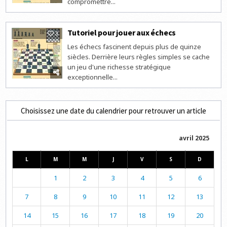
compromettre...
Tutoriel pour jouer aux échecs
3
Les échecs fascinent depuis plus de quinze
siècles. Derrière leurs règles simples se cache
un jeu d'une richesse stratégique
exceptionnelle...
Choisissez une date du calendrier pour retrouver un article
avril 2025
L
M
M
J
V
S
D
1
2
3
4
5
6
7
8
9
10
11
12
13
14
15
16
17
18
19
20