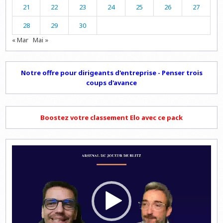
21
22
23
24
25
26
27
28
29
30
« Mar
Mai »
Notre offre pour dirigeants d'entreprise - Penser trois
coups d'avance
Boostez votre classement Elo avec ce pack
Lecteur
vidéo