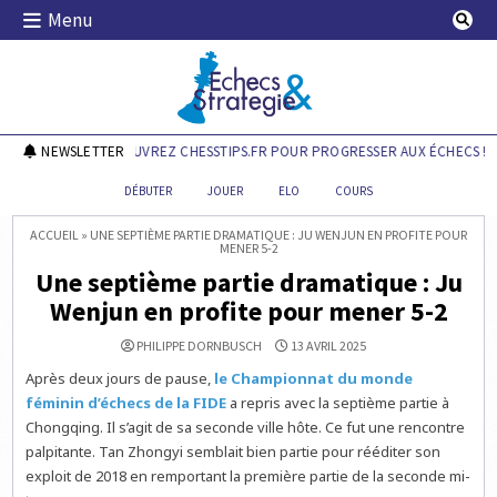
Skip
Menu
to
content
Echecs & Stratégie
NEWSLETTER
DÉCOUVREZ CHESSTIPS.FR POUR PROGRESSER AUX ÉCHECS !
DÉBUTER
JOUER
ELO
COURS
ACCUEIL
»
UNE SEPTIÈME PARTIE DRAMATIQUE : JU WENJUN EN PROFITE POUR
MENER 5-2
Une septième partie dramatique : Ju
Wenjun en profite pour mener 5-2
PHILIPPE DORNBUSCH
13 AVRIL 2025
Après deux jours de pause,
le Championnat du monde
féminin d’échecs de la FIDE
a repris avec la septième partie à
Chongqing. Il s’agit de sa seconde ville hôte. Ce fut une rencontre
palpitante. Tan Zhongyi semblait bien partie pour rééditer son
exploit de 2018 en remportant la première partie de la seconde mi-