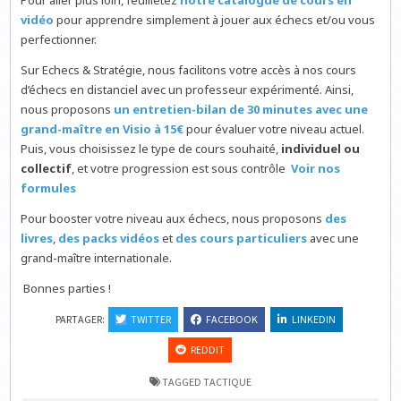
Pour aller plus loin, feuilletez
notre catalogue de cours en
vidéo
pour apprendre simplement à jouer aux échecs et/ou vous
perfectionner.
Sur Echecs & Stratégie, nous facilitons votre accès à nos cours
d’échecs en distanciel avec un professeur expérimenté. Ainsi,
nous proposons
un entretien-bilan de 30 minutes avec une
grand-maître en Visio à 15€
pour évaluer votre niveau actuel.
Puis, vous choisissez le type de cours souhaité,
individuel ou
collectif
, et votre progression est sous contrôle
Voir nos
formules
Pour booster votre niveau aux échecs, nous proposons
des
livres
,
des packs vidéos
et
des cours particuliers
avec une
grand-maître internationale.
Bonnes parties !
PARTAGER:
TWITTER
FACEBOOK
LINKEDIN
REDDIT
TAGGED
TACTIQUE