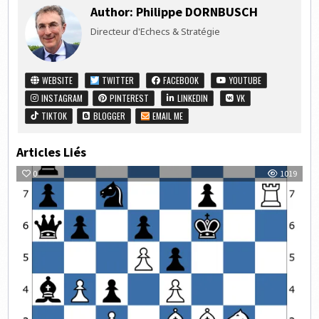
Author:
Philippe DORNBUSCH
Directeur d'Echecs & Stratégie
WEBSITE
TWITTER
FACEBOOK
YOUTUBE
INSTAGRAM
PINTEREST
LINKEDIN
VK
TIKTOK
BLOGGER
EMAIL ME
Articles Liés
0
1019