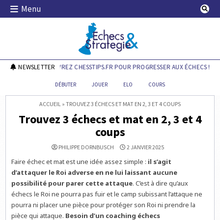
Skip
Menu
to
content
Echecs & Stratégie
NEWSLETTER
DÉCOUVREZ CHESSTIPS.FR POUR PROGRESSER AUX ÉCHECS !
DÉBUTER
JOUER
ELO
COURS
ACCUEIL
»
TROUVEZ 3 ÉCHECS ET MAT EN 2, 3 ET 4 COUPS
Trouvez 3 échecs et mat en 2, 3 et 4
coups
PHILIPPE DORNBUSCH
2 JANVIER 2025
Faire échec et mat est une idée assez simple :
il s’agit
d’attaquer le Roi adverse en ne lui laissant aucune
possibilité pour parer cette attaque
. C’est à dire qu’aux
échecs le Roi ne pourra pas fuir et le camp subissant l’attaque ne
pourra ni placer une pièce pour protéger son Roi ni prendre la
pièce qui attaque.
Besoin d’un coaching échecs