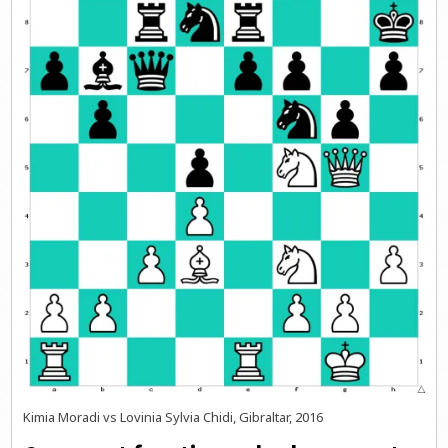
Kimia Moradi vs Lovinia Sylvia Chidi, Gibraltar, 2016