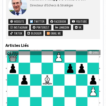
Directeur d'Echecs & Stratégie
WEBSITE
TWITTER
FACEBOOK
YOUTUBE
INSTAGRAM
PINTEREST
LINKEDIN
VK
TIKTOK
BLOGGER
EMAIL ME
Articles Liés
0
2051