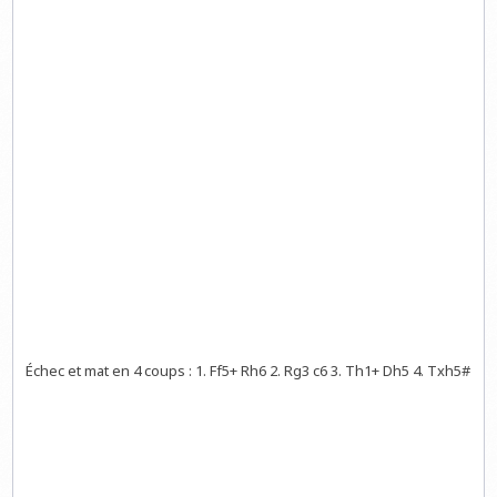
Échec et mat en 4 coups : 1. Ff5+ Rh6 2. Rg3 c6 3. Th1+ Dh5 4. Txh5#