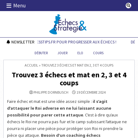
Skip
Menu
to
content
Echecs & Stratégie
DÉCOUVREZ CHESSTIPS.FR POUR PROGRESSER AUX ÉCHECS !
NEWSLETTER
DÉCOU
DÉBUTER
JOUER
ELO
COURS
ACCUEIL
»
TROUVEZ 3 ÉCHECS ET MAT EN 2, 3 ET 4 COUPS
Trouvez 3 échecs et mat en 2, 3 et 4
coups
PHILIPPE DORNBUSCH
19 DÉCEMBRE 2024
Faire échec et mat est une idée assez simple :
il s’agit
d’attaquer le Roi adverse en ne lui laissant aucune
possibilité pour parer cette attaque
. C’est à dire qu’aux
échecs le Roi ne pourra pas fuir et le camp subissant l’attaque ne
pourra ni placer une pièce pour protéger son Roi ni prendre la
pièce qui attaque.
Besoin d’un coaching échecs