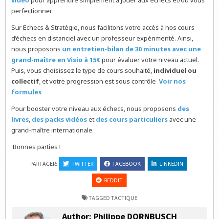
vidéo
pour apprendre simplement à jouer aux échecs et/ou vous
perfectionner.
Sur Echecs & Stratégie, nous facilitons votre accès à nos cours
d’échecs en distanciel avec un professeur expérimenté. Ainsi,
nous proposons
un entretien-bilan de 30 minutes avec une
grand-maître en Visio à 15€
pour évaluer votre niveau actuel.
Puis, vous choisissez le type de cours souhaité,
individuel ou
collectif
, et votre progression est sous contrôle
Voir nos
formules
Pour booster votre niveau aux échecs, nous proposons
des
livres
,
des packs vidéos
et
des cours particuliers
avec une
grand-maître internationale.
Bonnes parties !
PARTAGER:
TWITTER
FACEBOOK
LINKEDIN
REDDIT
TAGGED
TACTIQUE
Author:
Philippe DORNBUSCH