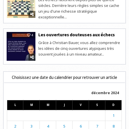
siècles. Derrière leurs règles simples se cache
un jeu d'une richesse stratégique
exceptionnelle...
Les ouvertures douteuses aux échecs
4
Grâce à Christian Bauer, vous allez comprendre
les idées de cinq ouvertures atypiques très
souvent jouées à un niveau amateur...
Choisissez une date du calendrier pour retrouver un article
décembre 2024
L
M
M
J
V
S
D
1
2
3
4
5
6
7
8