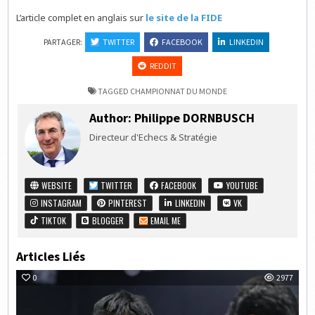
L’article complet en anglais sur
le site de la FIDE
PARTAGER:
TWITTER
FACEBOOK
LINKEDIN
REDDIT
TAGGED
CHAMPIONNAT DU MONDE
Author:
Philippe DORNBUSCH
Directeur d'Echecs & Stratégie
WEBSITE
TWITTER
FACEBOOK
YOUTUBE
INSTAGRAM
PINTEREST
LINKEDIN
VK
TIKTOK
BLOGGER
EMAIL ME
Articles Liés
0
2977