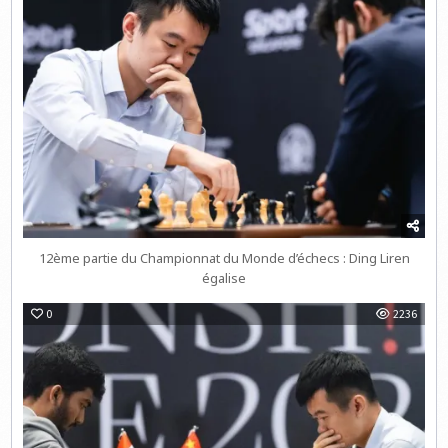
12ème partie du Championnat du Monde d’échecs : Ding Liren
égalise
0
2236