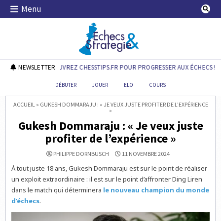
Skip
Menu
to
content
Echecs & Stratégie
NEWSLETTER
DÉCOUVREZ CHESSTIPS.FR POUR PROGRESSER AUX ÉCHECS !
DÉBUTER
JOUER
ELO
COURS
ACCUEIL
»
GUKESH DOMMARAJU : « JE VEUX JUSTE PROFITER DE L’EXPÉRIENCE
»
Gukesh Dommaraju : « Je veux juste
profiter de l’expérience »
PHILIPPE DORNBUSCH
11 NOVEMBRE 2024
À tout juste 18 ans, Gukesh Dommaraju est sur le point de réaliser
un exploit extraordinaire : il est sur le point d’affronter Ding Liren
dans le match qui déterminera
le nouveau champion du monde
d’échecs
.