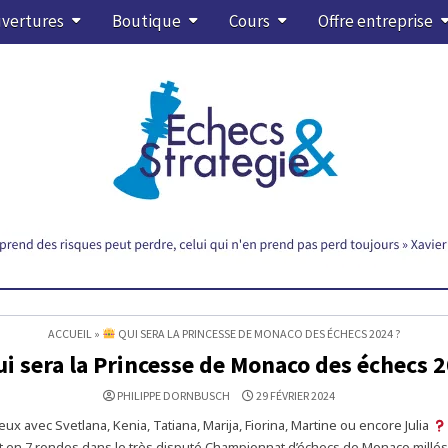
vertures
Boutique
Cours
Offre entreprise
ACCUEIL
»
QUI SERA LA PRINCESSE DE MONACO DES ÉCHECS 2024 ?
i sera la Princesse de Monaco des échecs 2
PHILIPPE DORNBUSCH
29 FÉVRIER 2024
eux avec Svetlana, Kenia, Tatiana, Marija, Fiorina, Martine ou encore Julia
 en 7 rondes dans le très disputé Championnat d’échecs de Monaco millé