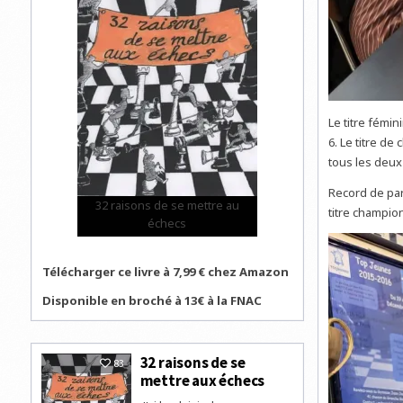
Le titre fémi
6. Le titre de
tous les deux 
Record de par
32 raisons de se mettre au
titre champi
échecs
Télécharger ce livre à 7,99 € chez Amazon
Disponible en broché à 13€ à la FNAC
32 raisons de se
83
mettre aux échecs