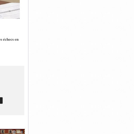
𝐬 𝐞́𝐜𝐡𝐞𝐜𝐬 𝐞𝐧
T
898