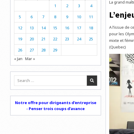
La grand maî
1
2
3
4
L’enje
5
6
7
8
9
10
11
A l’issue de 
12
13
14
15
16
17
18
pour les Olym
19
20
21
22
23
24
25
mixte et fémi
(Quebec)
26
27
28
29
« Jan
Mar »
Search
for:
Notre offre pour dirigeants d'entreprise
- Penser trois coups d'avance