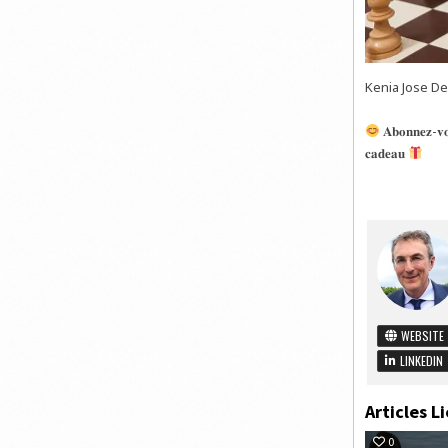
Kenia Jose De
𝐀𝐛𝐨𝐧𝐧𝐞𝐳-𝐯𝐨𝐮
𝐜𝐚𝐝𝐞𝐚𝐮
WEBSITE
LINKEDIN
Articles Li
0