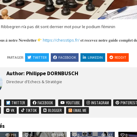
 Ribbegren n’a pas dit sont dernier mot pour le podium féminin
𝐬 𝐚̀ 𝐧𝐨𝐭𝐫𝐞 𝐍𝐞𝐰𝐬𝐥𝐞𝐭𝐭𝐞𝐫
https://chesstips.fr/
𝐞𝐭 𝐫𝐞𝐜𝐞𝐯𝐞𝐳 𝐧𝐨𝐭𝐫𝐞 𝐠𝐮𝐢𝐝𝐞 𝐜𝐨𝐦𝐩𝐥𝐞𝐭 𝐝𝐞
PARTAGER:
TWITTER
FACEBOOK
LINKEDIN
REDDIT
Author:
Philippe DORNBUSCH
Directeur d'Echecs & Stratégie
TWITTER
FACEBOOK
YOUTUBE
INSTAGRAM
PINTERES
VK
TIKTOK
BLOGGER
EMAIL ME
és
793
0
1157
0
517
0