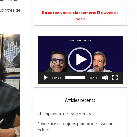
x titres de
Boostez votre classement Elo avec ce
pack
Lecteur
vidéo
00:00
02:09
Articles récents
Championnat de France 2026
3 exercices tactiques pour progresser aux
échecs