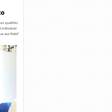
co
ses qualifiés
 individuel
que aux Ridef