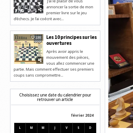
J'ai le plaisir de vous
annoncer la sortie de mon
premier livre sur le jeu
d’échecs. Je l’ai coécrit avec...
Les 10 principes sur les
180
ouvertures
Après avoir appris le
mouvement des pièces,
vous allez commencer une
partie. Mais comment effectuer ses premiers
coups sans compromettre...
Choisissez une date du calendrier pour
retrouver un article
février 2024
L
M
M
J
V
S
D