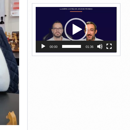
Lecteur
vidéo
00:00
01:36