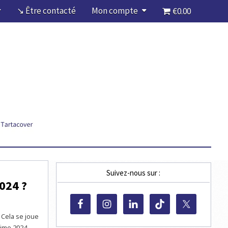
↘ Être contacté
Mon compte
€0.00
Suivez-nous sur :
024 ?
Cela se joue
sime 2024