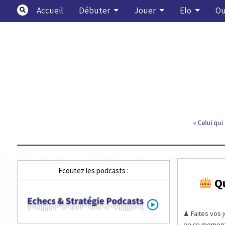
Skip
Accueil
Débuter
Jouer
Elo
Ou
to
content
Echecs & Stratégie
Ecoutez les podcasts :
Qu
♟ Faites vos j
en ce moment