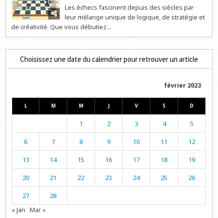
Les échecs fascinent depuis des siècles par
leur mélange unique de logique, de stratégie et
de créativité. Que vous débutiez...
Choisissez une date du calendrier pour retrouver un article
février 2023
L
M
M
J
V
S
D
1
2
3
4
5
6
7
8
9
10
11
12
13
14
15
16
17
18
19
20
21
22
23
24
25
26
27
28
« Jan
Mar »