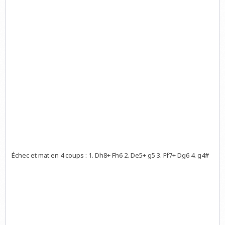
Échec et mat en 4 coups : 1. Dh8+ Fh6 2. De5+ g5 3. Ff7+ Dg6 4. g4#