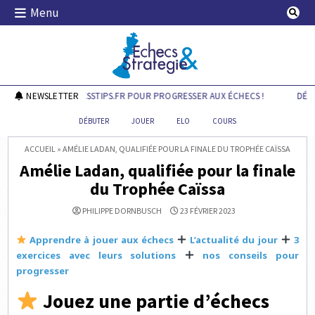
Skip
Menu
to
content
Echecs & Stratégie
DÉCOUVREZ CHESSTIPS.FR POUR PROGRESSER AUX ÉCHECS !
NEWSLETTER
DÉCOU
DÉBUTER
JOUER
ELO
COURS
ACCUEIL
»
AMÉLIE LADAN, QUALIFIÉE POUR LA FINALE DU TROPHÉE CAÏSSA
Amélie Ladan, qualifiée pour la finale
du Trophée Caïssa
PHILIPPE DORNBUSCH
23 FÉVRIER 2023
Apprendre à jouer aux échecs
L’actualité du jour
3
exercices avec leurs solutions
nos conseils pour
progresser
Jouez une partie d’échecs