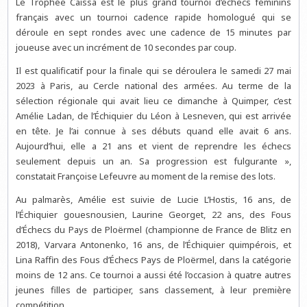
Le Trophée Caïssa est le plus grand tournoi d’échecs féminins
français avec un tournoi cadence rapide homologué qui se
déroule en sept rondes avec une cadence de 15 minutes par
joueuse avec un incrément de 10 secondes par coup.
Il est qualificatif pour la finale qui se déroulera le samedi 27 mai
2023 à Paris, au Cercle national des armées. Au terme de la
sélection régionale qui avait lieu ce dimanche à Quimper, c’est
Amélie Ladan, de l’Échiquier du Léon à Lesneven, qui est arrivée
en tête. Je l’ai connue à ses débuts quand elle avait 6 ans.
Aujourd’hui, elle a 21 ans et vient de reprendre les échecs
seulement depuis un an. Sa progression est fulgurante »,
constatait Françoise Lefeuvre au moment de la remise des lots.
Au palmarès, Amélie est suivie de Lucie L’Hostis, 16 ans, de
l’Échiquier gouesnousien, Laurine Georget, 22 ans, des Fous
d’Échecs du Pays de Ploërmel (championne de France de Blitz en
2018), Varvara Antonenko, 16 ans, de l’Échiquier quimpérois, et
Lina Raffin des Fous d’Échecs Pays de Ploërmel, dans la catégorie
moins de 12 ans. Ce tournoi a aussi été l’occasion à quatre autres
jeunes filles de participer, sans classement, à leur première
compétition.