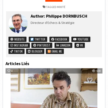
TAGGED
MIXITÉ
Author:
Philippe DORNBUSCH
Directeur d'Echecs & Stratégie
WEBSITE
TWITTER
FACEBOOK
YOUTUBE
INSTAGRAM
PINTEREST
LINKEDIN
VK
TIKTOK
BLOGGER
EMAIL ME
Articles Liés
0
508