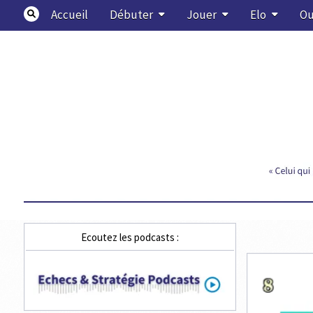
Skip
Accueil
Débuter
Jouer
Elo
Ou
to
content
Echecs & Stratégie
Ecoutez les podcasts :