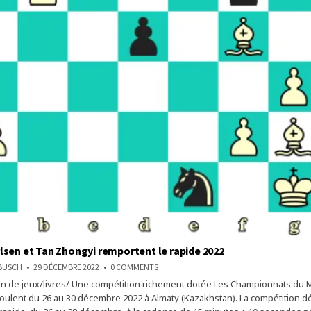
sen et Tan Zhongyi remportent le rapide 2022
ON
NBUSCH
29 DÉCEMBRE 2022
0 COMMENTS
MAGNUS
on de jeux/livres/ Une compétition richement dotée Les Championnats du
CARLSEN
ET
éroulent du 26 au 30 décembre 2022 à Almaty (Kazakhstan). La compétition d
TAN
ZHONGYI