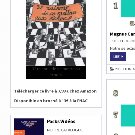
Magnus Carl
PHILIPPE DOR
Notre sélectio
MAGNUS
LIRE
CARLSEN
REMPORT
LES
32 raisons de se mettre au
POSTED IN:
N
MONDIAU
DE
échecs
RAPIDE
ET
BLITZ
Télécharger ce livre à 7,99 € chez Amazon
Disponible en broché à 13€ à la FNAC
Packs Vidéos
NOTRE CATALOGUE