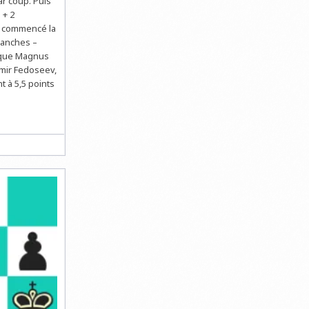
r coup. Puis
 + 2
a commencé la
lanches –
ique Magnus
imir Fedoseev,
 à 5,5 points