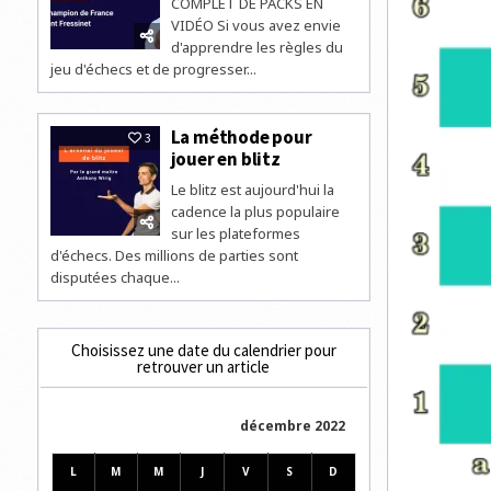
COMPLET DE PACKS EN
VIDÉO Si vous avez envie
d'apprendre les règles du
jeu d'échecs et de progresser...
La méthode pour
3
jouer en blitz
Le blitz est aujourd'hui la
cadence la plus populaire
sur les plateformes
d'échecs. Des millions de parties sont
disputées chaque...
Choisissez une date du calendrier pour
retrouver un article
décembre 2022
L
M
M
J
V
S
D