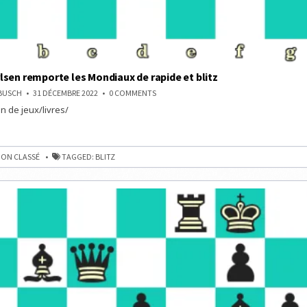
sen remporte les Mondiaux de rapide et blitz
ON
NBUSCH
31 DÉCEMBRE 2022
0 COMMENTS
MAGNUS
n de jeux/livres/
CARLSEN
REMPORTE
LES
MONDIAUX
DE
E
RAPIDE
ON CLASSÉ
TAGGED:
BLITZ
ET
X
BLITZ