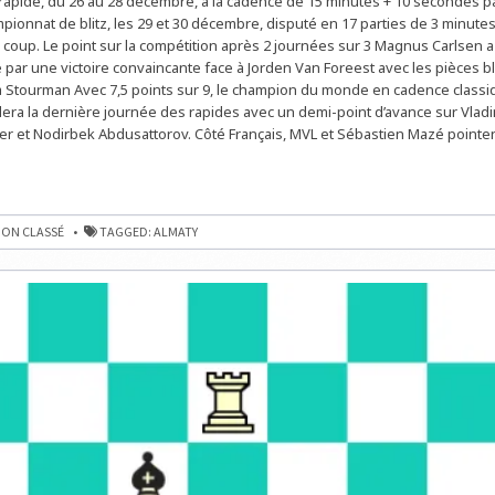
apide, du 26 au 28 décembre, à la cadence de 15 minutes + 10 secondes pa
REMPORTENT
pionnat de blitz, les 29 et 30 décembre, disputé en 17 parties de 3 minutes
LE
RAPIDE
coup. Le point sur la compétition après 2 journées sur 3 Magnus Carlsen 
2022
par une victoire convaincante face à Jorden Van Foreest avec les pièces b
 Stourman Avec 7,5 points sur 9, le champion du monde en cadence class
era la dernière journée des rapides avec un demi-point d’avance sur Vlad
r et Nodirbek Abdusattorov. Côté Français, MVL et Sébastien Mazé pointent
ON CLASSÉ
TAGGED:
ALMATY
ENT