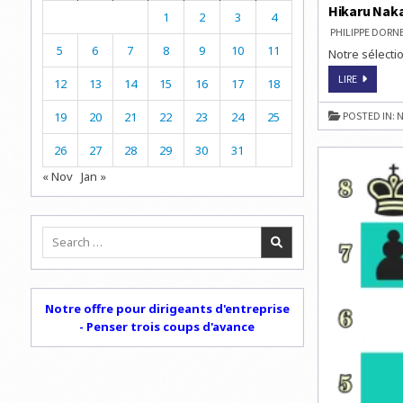
Hikaru Naka
1
2
3
4
PHILIPPE DOR
5
6
7
8
9
10
11
Notre sélectio
HIKARU
LIRE
12
13
14
15
16
17
18
NAKAMUR
EN
TÊTE
19
20
21
22
23
24
25
POSTED IN:
N
DANS
LE
BLITZ
26
27
28
29
30
31
« Nov
Jan »
Search
for:
Notre offre pour dirigeants d'entreprise
- Penser trois coups d'avance