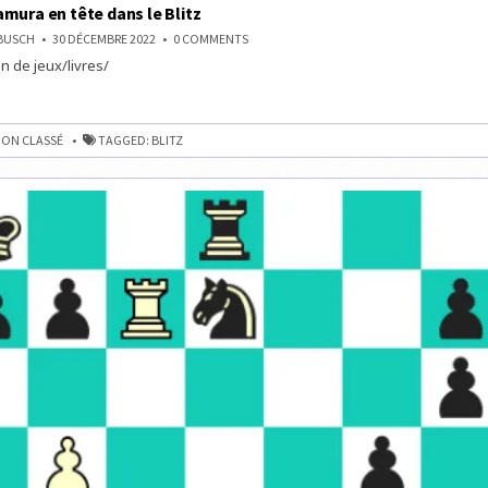
mura en tête dans le Blitz
ON
NBUSCH
30 DÉCEMBRE 2022
0 COMMENTS
HIKARU
n de jeux/livres/
NAKAMURA
EN
TÊTE
DANS
A
LE
BLITZ
ON CLASSÉ
TAGGED:
BLITZ