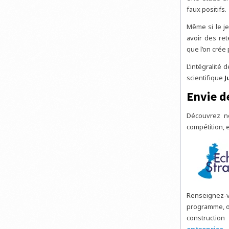
faux positifs.
Même si le je
avoir des ret
que l’on crée 
L’intégralité 
scientifique
J
Envie d
Découvrez n
compétition, 
Renseignez-vo
programme, or
construction