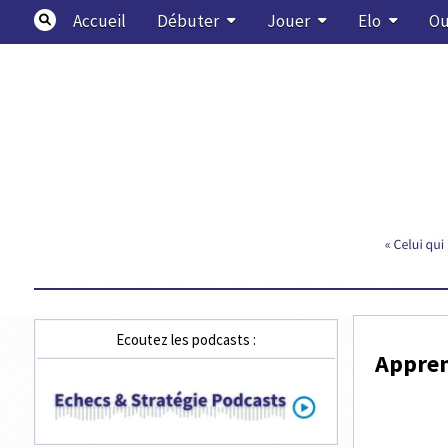
Skip
Accueil
Débuter
Jouer
Elo
Ou
to
content
Echecs & Stratégie
Ecoutez les podcasts :
Apprend