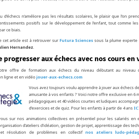
u d’échecs n’améliore pas les résultats scolaires, le plaisir que l’on pren
entissements positifs sur le développement de l’enfant, tout comme les
par ce biais.
de cet article est à retrouver sur
Futura Sciences
sous la plume experte d
ulien Hernandez
.
e progresser aux échecs avec nos cours en 
otre offre de formation aux échecs du niveau débutant au niveau 
en ligne et en vidéo
jouer-aux-echecs.com
Vous avez toujours voulu apprendre à jouer aux échecs d
amusante à vos enfants ? Voici notre offre exclusive en 6
pédagogiques et 40 vidéos courtes et ludiques accompag
d’exercices et de quiz. Pour les enfants à partir de 4 ans
IC
us sur nos animations collectives en présentiel pour les salariés en 
ganisation d’ateliers d’idéation, gestion de projet, apprentissage des tec
 et résolution de problèmes en collectif
nos ateliers ludo-péda