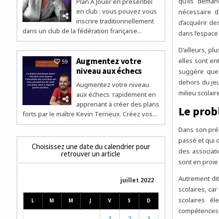
qu’ils deman
Plan A Jouer en présentiel
en club : vous pouvez vous
nécessaire d
inscrire traditionnellement
d’acquérir de
dans un club de la fédération française...
dans l’espace
D’ailleurs, p
Augmentez votre
elles sont e
59
niveau aux échecs
suggère que 
dehors du jeu
Augmentez votre niveau
milieu scolair
aux échecs rapidement en
apprenant à créer des plans
Le prob
forts par le maître Kevin Terrieux. Créez vos...
Dans son préa
passé et qui 
Choisissez une date du calendrier pour
des associat
retrouver un article
sont en proie
Autrement dit
juillet 2022
scolaires, ca
scolaires é
L
M
M
J
V
S
D
compétences
1
2
3