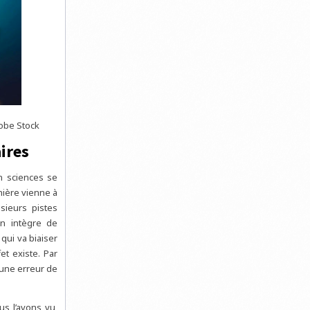
dobe Stock
aires
n sciences se
nière vienne à
sieurs pistes
 on intègre de
qui va biaiser
et existe. Par
 une erreur de
s l’avons vu,