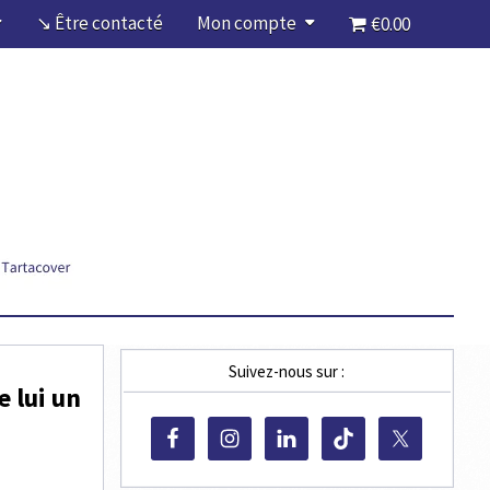
↘ Être contacté
Mon compte
€0.00
Suivez-nous sur :
e lui un