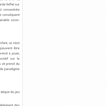
rde l’effet sur
st concentrée
re conséquent
ariable socio-
fant, ce n’est
s peuvent être
prend à jouer,
ositif sur le
s et prend du
 de paradigme
ratique du jeu
obablement des