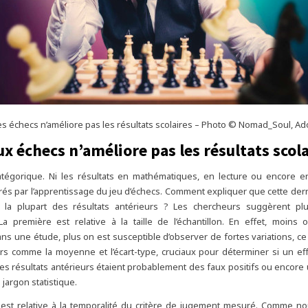
es échecs n’améliore pas les résultats scolaires – Photo © Nomad_Soul, A
ux échecs n’améliore pas les résultats scol
catégorique. Ni les résultats en mathématiques, en lecture ou encore e
rés par l’apprentissage du jeu d’échecs. Comment expliquer que cette der
e la plupart des résultats antérieurs ? Les chercheurs suggèrent plu
 La première est relative à la taille de l’échantillon. En effet, moins
s une étude, plus on est susceptible d’observer de fortes variations, ce 
rs comme la moyenne et l’écart-type, cruciaux pour déterminer si un eff
es résultats antérieurs étaient probablement des faux positifs ou encore
 jargon statistique.
est relative à la temporalité du critère de jugement mesuré. Comme nou