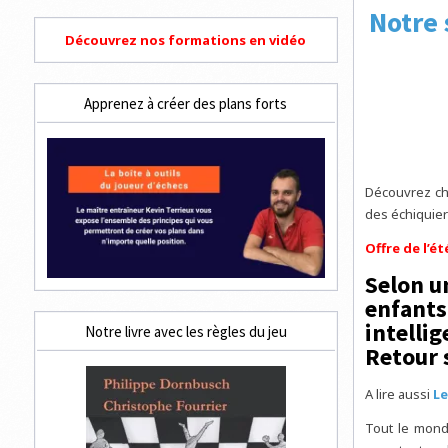
Notre 
Découvrez nos formations en vidéo
Apprenez à créer des plans forts
Découvrez cha
des échiquier
Offre de l’é
Selon u
enfants 
intelli
Notre livre avec les règles du jeu
Retour 
A lire aussi
Le
Tout le monde