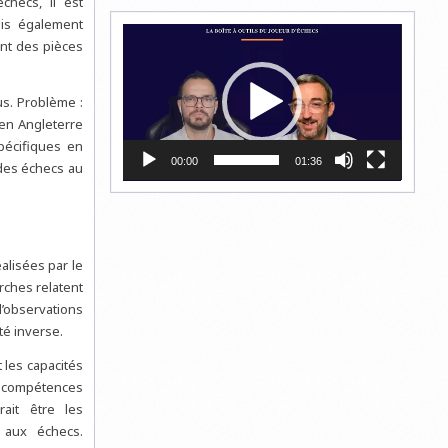
checs, il est
ais également
Lecteur
ent des pièces
vidéo
us. Problème :
en Angleterre
pécifiques en
00:00
01:36
 des échecs au
alisées par le
rches relatent
’observations
té inverse.
 les capacités
es compétences
ait être les
 aux échecs.