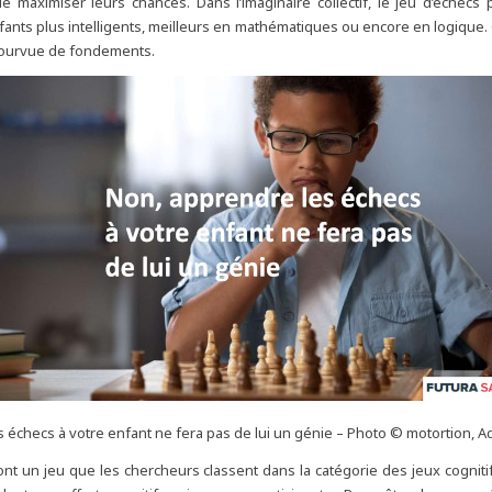
e maximiser leurs chances. Dans l’imaginaire collectif, le jeu d’échecs 
fants plus intelligents, meilleurs en mathématiques ou encore en logique. C
pourvue de fondements.
 échecs à votre enfant ne fera pas de lui un génie – Photo © motortion, 
nt un jeu que les chercheurs classent dans la catégorie des jeux cognitifs