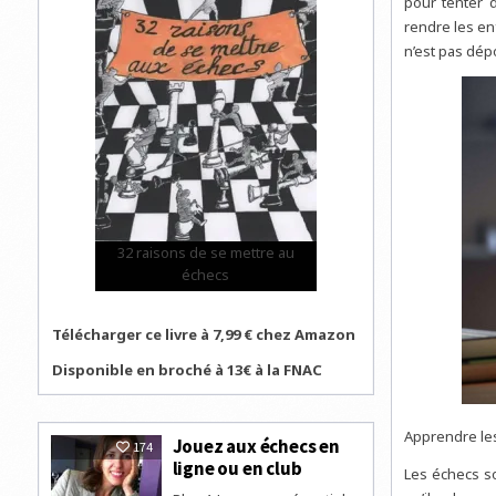
pour tenter d
rendre les en
n’est pas dé
32 raisons de se mettre au
échecs
Télécharger ce livre à 7,99 € chez Amazon
Disponible en broché à 13€ à la FNAC
Apprendre les
Jouez aux échecs en
174
ligne ou en club
Les échecs so