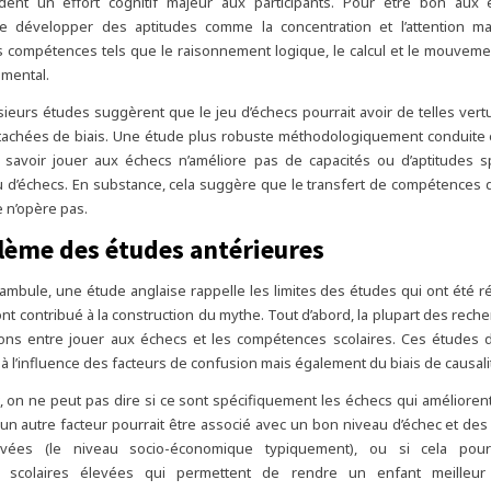
dent un effort cognitif majeur aux participants. Pour être bon aux é
e développer des aptitudes comme la concentration et l’attention m
s compétences tels que le raisonnement logique, le calcul et le mouvem
 mental.
lusieurs études suggèrent que le jeu d’échecs pourrait avoir de telles vert
ntachées de biais. Une étude plus robuste méthodologiquement conduite 
savoir jouer aux échecs n’améliore pas de capacités ou d’aptitudes s
 d’échecs. En substance, cela suggère que le transfert de compétences
e n’opère pas.
lème des études antérieures
mbule, une étude anglaise rappelle les limites des études qui ont été ré
ont contribué à la construction du mythe. Tout d’abord, la plupart des reche
ions entre jouer aux échecs et les compétences scolaires. Ces études d
 à l’influence des facteurs de confusion mais également du biais de causali
, on ne peut pas dire si ce sont spécifiquement les échecs qui améliorent
r un autre facteur pourrait être associé avec un bon niveau d’échec et d
levées (le niveau socio-économique typiquement), ou si cela pourr
 scolaires élevées qui permettent de rendre un enfant meilleur