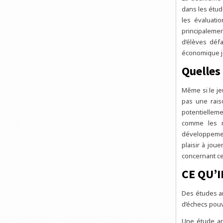
dans les étude
les évaluati
principaleme
d’élèves défa
économique jo
Quelles 
Même si le je
pas une raiso
potentielleme
comme les re
développemen
plaisir à jo
concernant ces
CE QU’I
Des études an
d’échecs pouva
Une étude ang