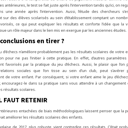
s antérieures, le test se fait juste après l’intervention tandis qu’ici, on rega
ons une année après l’intervention. Aussi, l’étude des chercheurs s’e
nt sur des élèves scolarisés au sein d’établissement comptant un nomb
vorisés, ce qui peut expliquer les résultats et conforte l’idée que la v
ue un rôle majeur dans le lien mis en exergue par les anciennes études.
conclusions en tirer ?
u d’échecs n’améliore probablement pas les résultats scolaires de votre en
n pour ne pas l’initier à cette pratique. En effet, d’autres paramètre
nt favorisés par la pratique du jeu d’échecs. Aussi, le plaisir que l’on 
lations sociales que l’on tisse au sein d’un club, peut s’avérer p
t de votre enfant. Par conséquent, si votre enfant aime le jeu d’échec
uer, encouragez-le dans sa pratique sans vous attendre à un changement
 résultats scolaires.
L FAUT RETENIR
térieures entachées de biais méthodologiques laissent penser que la p
it améliorer les résultats scolaires des enfants.
laise de 2017, plus robuste, vient contredire ces résultats. C’était pr