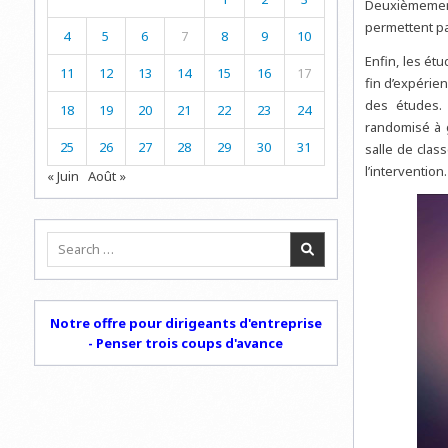
Deuxièmement
permettent pa
4
5
6
7
8
9
10
Enfin, les ét
11
12
13
14
15
16
17
fin d’expérie
des études. 
18
19
20
21
22
23
24
randomisé à g
25
26
27
28
29
30
31
salle de clas
l’intervention.
« Juin
Août »
Search
for:
Notre offre pour dirigeants d'entreprise
- Penser trois coups d'avance