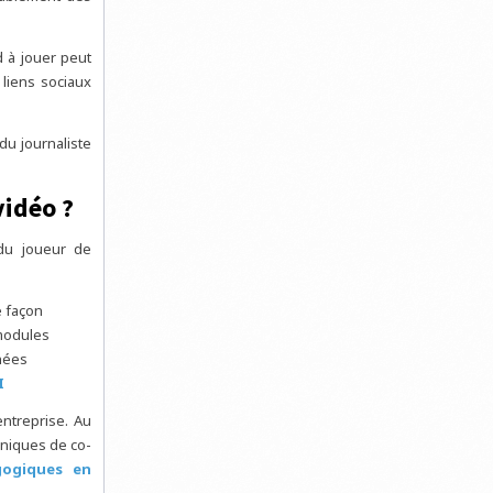
d à jouer peut
 liens sociaux
u journaliste
vidéo ?
du joueur de
e façon
 modules
nées
I
entreprise. Au
hniques de co-
gogiques en