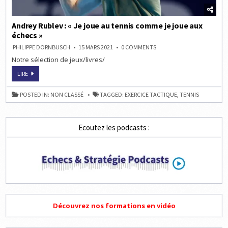
Andrey Rublev : « Je joue au tennis comme je joue aux
échecs »
ON
PHILIPPE DORNBUSCH
15 MARS 2021
0 COMMENTS
ANDREY
Notre sélection de jeux/livres/
RUBLEV
:
« JE
ANDREY
LIRE
JOUE
RUBLEV
AU
:
TENNIS
« JE
POSTED IN:
NON CLASSÉ
TAGGED:
EXERCICE TACTIQUE
,
TENNIS
COMME
JOUE
JE
AU
JOUE
TENNIS
AUX
COMME
ÉCHECS »
JE
Ecoutez les podcasts :
JOUE
AUX
ÉCHECS »
Découvrez nos formations en vidéo