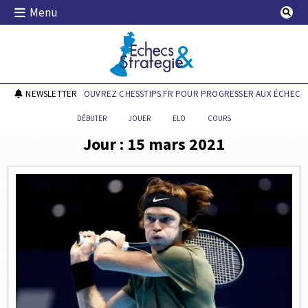
Skip
Menu
to
content
Echecs & Stratégie
NEWSLETTER
DÉCOUVREZ CHESSTIPS.FR POUR PROGRESSER AUX ÉCHECS !
DÉBUTER
JOUER
ELO
COURS
Jour :
15 mars 2021