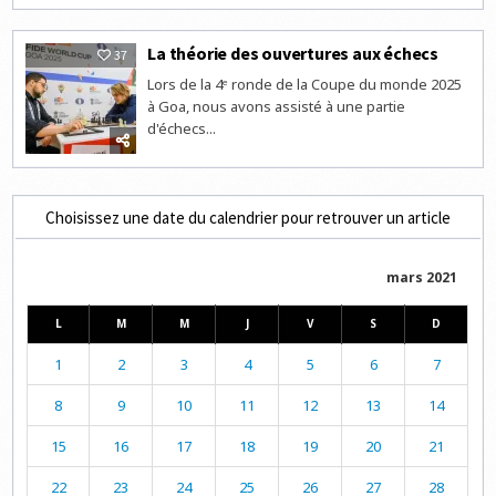
La théorie des ouvertures aux échecs
37
Lors de la 4ᵉ ronde de la Coupe du monde 2025
à Goa, nous avons assisté à une partie
d'échecs...
Choisissez une date du calendrier pour retrouver un article
mars 2021
L
M
M
J
V
S
D
1
2
3
4
5
6
7
8
9
10
11
12
13
14
15
16
17
18
19
20
21
22
23
24
25
26
27
28