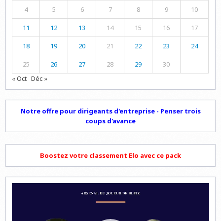
4
5
6
7
8
9
10
11
12
13
14
15
16
17
18
19
20
21
22
23
24
25
26
27
28
29
30
« Oct
Déc »
Notre offre pour dirigeants d'entreprise - Penser trois
coups d'avance
Boostez votre classement Elo avec ce pack
Lecteur
vidéo