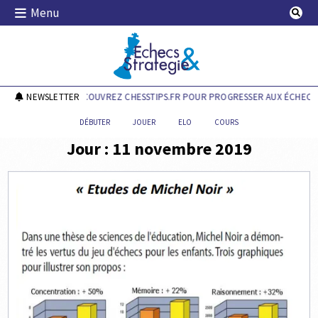
Skip
Menu
to
content
Echecs & Stratégie
NEWSLETTER
DÉCOUVREZ CHESSTIPS.FR POUR PROGRESSER AUX ÉCHECS 
DÉBUTER
JOUER
ELO
COURS
Jour :
11 novembre 2019