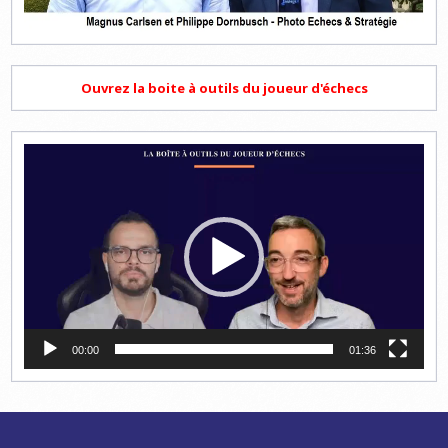
Ouvrez la boite à outils du joueur d'échecs
Lecteur
vidéo
00:00
01:36