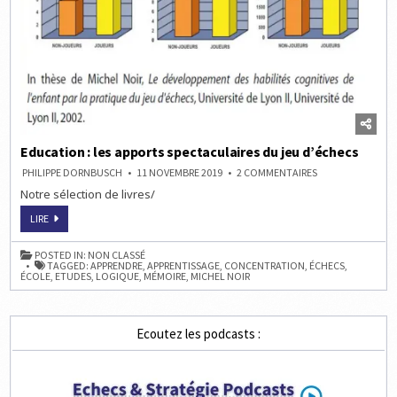
Education : les apports spectaculaires du jeu d’échecs
SUR
PHILIPPE DORNBUSCH
11 NOVEMBRE 2019
2 COMMENTAIRES
EDUCATION
Notre sélection de livres/
:
LES
APPORTS
EDUCATION
LIRE
SPECTACULAIRES
:
DU
LES
JEU
APPORTS
POSTED IN:
NON CLASSÉ
D’ÉCHECS
SPECTACULAIRES
TAGGED:
APPRENDRE
,
APPRENTISSAGE
,
CONCENTRATION
,
ÉCHECS
,
DU
ÉCOLE
,
ETUDES
,
LOGIQUE
,
MÉMOIRE
,
MICHEL NOIR
JEU
D’ÉCHECS
Ecoutez les podcasts :