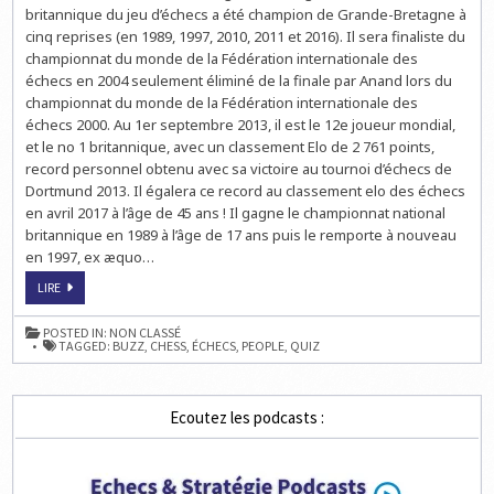
DU
britannique du jeu d’échecs a été champion de Grande-Bretagne à
MERCREDI
cinq reprises (en 1989, 1997, 2010, 2011 et 2016). Il sera finaliste du
SUR
LES
championnat du monde de la Fédération internationale des
ÉCHECS
échecs en 2004 seulement éliminé de la finale par Anand lors du
championnat du monde de la Fédération internationale des
échecs 2000. Au 1er septembre 2013, il est le 12e joueur mondial,
et le no 1 britannique, avec un classement Elo de 2 761 points,
record personnel obtenu avec sa victoire au tournoi d’échecs de
Dortmund 2013. Il égalera ce record au classement elo des échecs
en avril 2017 à l’âge de 45 ans ! Il gagne le championnat national
britannique en 1989 à l’âge de 17 ans puis le remporte à nouveau
en 1997, ex æquo…
JOUEZ
LIRE
À
LA
QUESTION
POSTED IN:
NON CLASSÉ
DU
TAGGED:
BUZZ
,
CHESS
,
ÉCHECS
,
PEOPLE
,
QUIZ
MERCREDI
SUR
LES
ÉCHECS
Ecoutez les podcasts :