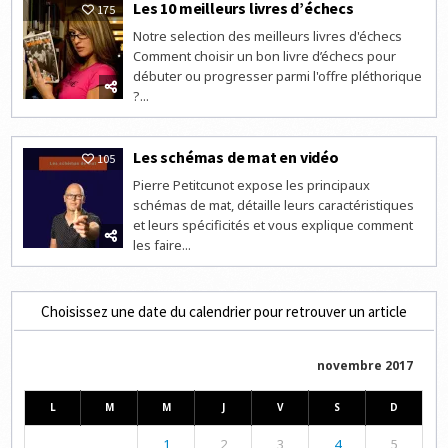
Les 10 meilleurs livres d’échecs
175
Notre selection des meilleurs livres d'échecs
Comment choisir un bon livre d’échecs pour
débuter ou progresser parmi l'offre pléthorique
?...
Les schémas de mat en vidéo
105
Pierre Petitcunot expose les principaux
schémas de mat, détaille leurs caractéristiques
et leurs spécificités et vous explique comment
les faire...
Choisissez une date du calendrier pour retrouver un article
novembre 2017
L
M
M
J
V
S
D
1
2
3
4
5