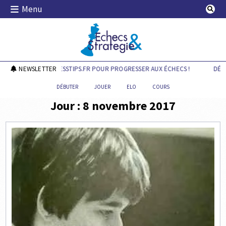
Skip
Menu
to
content
Echecs & Stratégie
DÉCOUVREZ CHESSTIPS.FR POUR PROGRESSER AUX ÉCHECS !
NEWSLETTER
DÉCO
DÉBUTER
JOUER
ELO
COURS
Jour :
8 novembre 2017