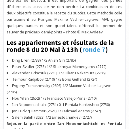
d’échecs de Moscou, il est important de gagner des parties
d’échecs mais aussi de ne rien perdre. La combinaison de ces
deux objectifs constitue la recette du succès. Cette méthode colle
parfaitement au Français Maxime Vachier-Lagrave. MVL gagne
quelques parties et son grand talent défensif lui permet de
sauver de précieux demi-points – Photo © Max Avdeev
Les appariements et résultats de la
ronde 8 du 20 Mai à 13h (
ronde 7
)
Ding Liren (2733) 1/2 Anish Giri (2785)
Peter Svidler (2755) 1/2 Shakhriyar Mamedyarov (2772)
Alexander Grischuk (2750) 1/2 Hikaru Nakamura (2786)
Teimour Radjabov (2710) 1/2 Boris Gelfand (2724)
Evgeny Tomashevsky (2696) 1/2 Maxime Vachier-Lagrave
(2795)
Hou Yifan (2652) 1/2 Francisco Vallejo Pons (2710)
Ian Nepomniachtchi (2751) 0-1 Pentala Harikrishna (2750)
Jon Ludvig Hammer (2621) 1/2 Michael Adams (2747)
Salem Saleh (2633) 1/2 Ernesto Inarkiev (2727)
Rejouer la partie entre Ian Nepomniachtchi et Pentala