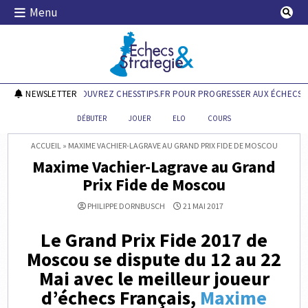
Skip
Menu
to
content
Echecs & Stratégie
NEWSLETTER
DÉCOUVREZ CHESSTIPS.FR POUR PROGRESSER AUX ÉCHECS !
DÉBUTER
JOUER
ELO
COURS
ACCUEIL
»
MAXIME VACHIER-LAGRAVE AU GRAND PRIX FIDE DE MOSCOU
Maxime Vachier-Lagrave au Grand
Prix Fide de Moscou
PHILIPPE DORNBUSCH
21 MAI 2017
Le Grand Prix Fide 2017 de
Moscou se dispute du 12 au 22
Mai avec le meilleur joueur
d’échecs Français,
Maxime