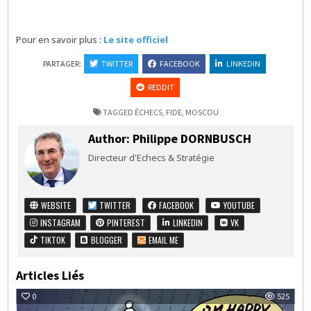
Pour en savoir plus :
Le site officiel
PARTAGER:
TWITTER
FACEBOOK
LINKEDIN
REDDIT
TAGGED
ÉCHECS
,
FIDE
,
MOSCOU
Author:
Philippe DORNBUSCH
Directeur d'Echecs & Stratégie
WEBSITE
TWITTER
FACEBOOK
YOUTUBE
INSTAGRAM
PINTEREST
LINKEDIN
VK
TIKTOK
BLOGGER
EMAIL ME
Articles Liés
0
525