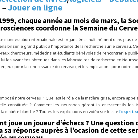
s
–
Jouer en ligne
1999, chaque année au mois de mars, la So
rosciences coordonne la Semaine du Cerve
tte manifestation internationale est organisée simultanément dans plus de 2
nsibiliser le grand public à l’importance de la recherche sur le cerveau. C’e
eux chercheurs, médecins et étudiants bénévoles de rencontrer le public
 lui les avancées obtenues dans les laboratoires de recherche en Neurosc
 enjeux pour la connaissance du cerveau, et les implications pour notre soc
omposé notre cerveau ? Quel est le rôle de la matière grise, encore appelé
lle constituée ? Comment les neurones gèrent-ils et traitent-ils les 
 la matière blanche ? Toutes les explications en vidéo sur le site
l’esprit s
 joue un joueur d’échecs ? Une question 
a sa réponse auprès à l’ocasion de cette s
ée au cerveau.