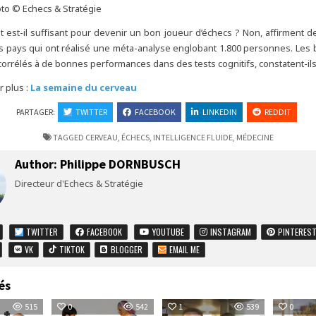
to © Echecs & Stratégie
t est-il suffisant pour devenir un bon joueur d’échecs ? Non, affirment 
s pays qui ont réalisé une méta-analyse englobant 1.800 personnes. Les 
 corrélés à de bonnes performances dans des tests cognitifs, constatent-ils
r plus :
La semaine du cerveau
PARTAGER:
TWITTER
FACEBOOK
LINKEDIN
REDDIT
TAGGED
CERVEAU
,
ÉCHECS
,
INTELLIGENCE FLUIDE
,
MÉDECINE
Author:
Philippe DORNBUSCH
Directeur d'Echecs & Stratégie
TWITTER
FACEBOOK
YOUTUBE
INSTAGRAM
PINTERES
VK
TIKTOK
BLOGGER
EMAIL ME
és
515
0
542
1
539
0