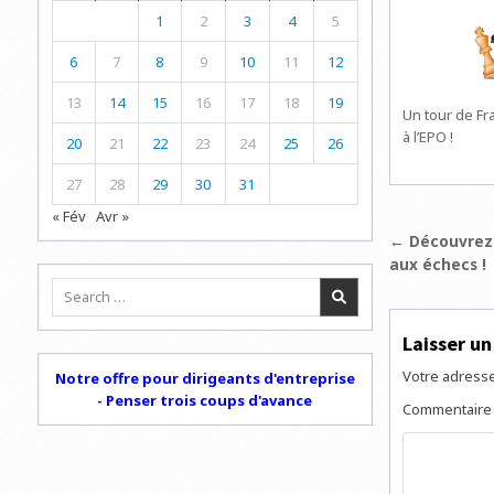
1
2
3
4
5
6
7
8
9
10
11
12
13
14
15
16
17
18
19
Un tour de F
à l’EPO !
20
21
22
23
24
25
26
27
28
29
30
31
« Fév
Avr »
Navigat
← Découvrez 
aux échecs !
de
Search
l’articl
for:
Laisser u
Votre adresse
Notre offre pour dirigeants d'entreprise
- Penser trois coups d'avance
Commentair