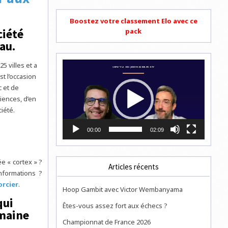
Boostez votre classement Elo avec ce
ciété
pack
au.
Lecteur
5 villes et a
vidéo
st l’occasion
 et de
iences, d’en
iété.
00:00
02:09
e « cortex » ?
Articles récents
informations ?
orcier
.
Hoop Gambit avec Victor Wembanyama
qui
Êtes-vous assez fort aux échecs ?
emaine
Championnat de France 2026