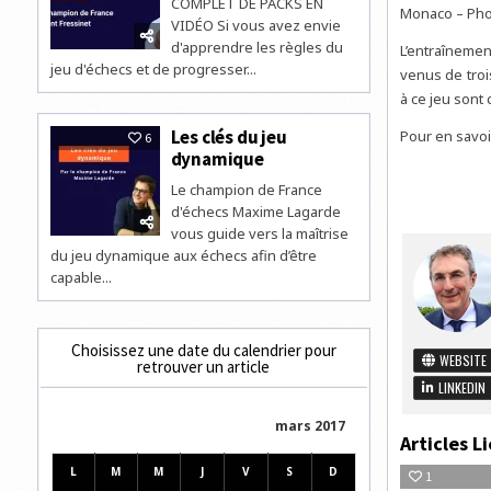
COMPLET DE PACKS EN
Monaco – Pho
VIDÉO Si vous avez envie
d'apprendre les règles du
L’entraînemen
jeu d'échecs et de progresser...
venus de troi
à ce jeu sont
Les clés du jeu
Pour en savoi
6
dynamique
Le champion de France
d'échecs Maxime Lagarde
vous guide vers la maîtrise
du jeu dynamique aux échecs afin d’être
capable...
Choisissez une date du calendrier pour
WEBSITE
retrouver un article
LINKEDIN
mars 2017
Articles Li
L
M
M
J
V
S
D
1