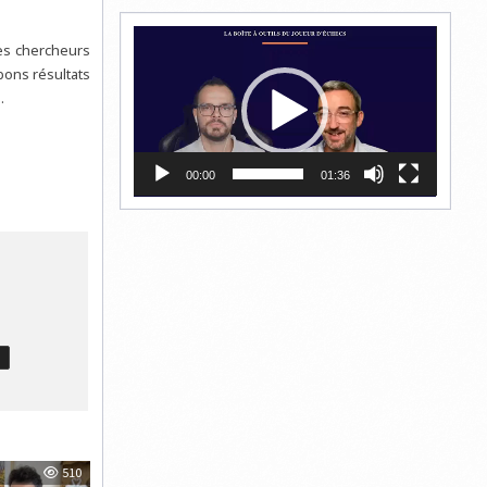
Lecteur
des chercheurs
vidéo
bons résultats
.
00:00
01:36
T
510