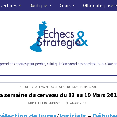
vertures
Boutique
Cours
Offre entreprise
ACCUEIL
»
LA SEMAINE DU CERVEAU DU 13 AU 19 MARS 2017
a semaine du cerveau du 13 au 19 Mars 20
PHILIPPE DORNBUSCH
14 MARS 2017
sélection de livres
/
logiciels
–
Débute