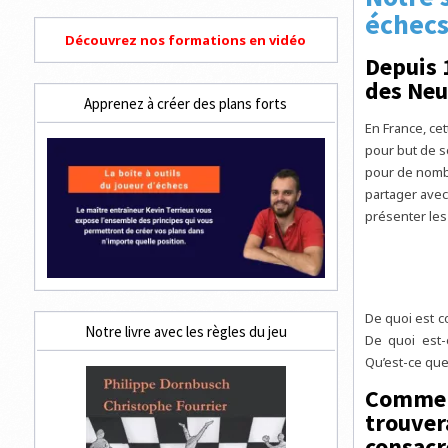
échec
Découvrez nos formations en vidéo
Depuis 
des Neu
Apprenez à créer des plans forts
En France, ce
pour but de se
pour de nombr
partager avec
présenter les
De quoi est c
Notre livre avec les règles du jeu
De quoi est-e
Qu’est-ce que
Comment
trouver
consacr