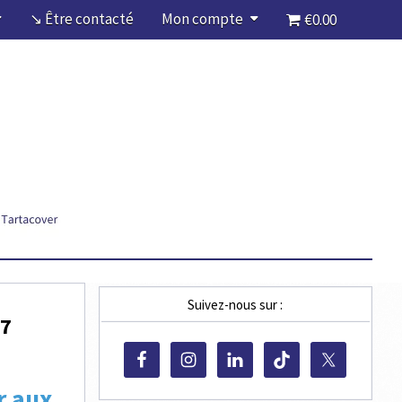
↘ Être contacté
Mon compte
€0.00
Suivez-nous sur :
17
r aux