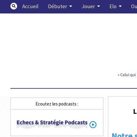
Skip
Accueil
Débuter
Jouer
Elo
Ou
to
content
Echecs & Stratégie
Ecoutez les podcasts :
L
Notre 